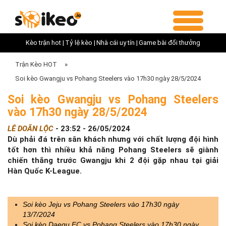
Kèo trận hot |
Tỷ lệ kèo |
Nhà cái uy tín |
Game bài đổi thưởng
Trận Kèo HOT
»
Soi kèo Gwangju vs Pohang Steelers vào 17h30 ngày 28/5/2024
Soi kèo Gwangju vs Pohang Steelers
vào 17h30 ngày 28/5/2024
LÊ DOÃN LỘC
-
23:52 - 26/05/2024
Dù phải đá trên sân khách nhưng với chất lượng đội hình
tốt hơn thì nhiều khả năng Pohang Steelers sẽ giành
chiến thắng trước Gwangju khi 2 đội gặp nhau tại giải
Hàn Quốc K-League.
Soi kèo Jeju vs Pohang Steelers vào 17h30 ngày
13/7/2024
Soi kèo Daegu FC vs Pohang Steelers vào 17h30 ngày