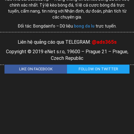
chính xác nhất. Tỷ lệ kèo bóng đá, tỉ lệ cá cược bóng đá trực
tuyến, cẩm nang, tin nóng với Nhận định, dự đoán, phân tích từ
các chuyên gia.
Đối tác: Bongdainfo – Dữ liệu
bong da lu
trực tuyến.
@ads365s
Liên hệ quảng cáo qua TELEGRAM:
Copyright © 2019 eNet s.r.o, 19600 – Prague 21 – Prague,
Czech Republic
LIKE ON FACEBOOK
FOLLOW ON TWITTER