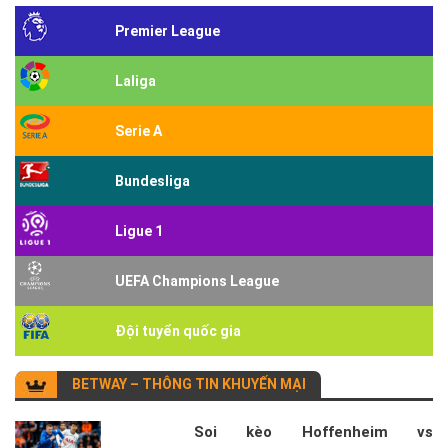
Premier League
Laliga
Serie A
Bundesliga
Ligue 1
UEFA Champions League
Đội tuyển quốc gia
BETWAY – THÔNG TIN KHUYẾN MẠI
Soi kèo Hoffenheim vs