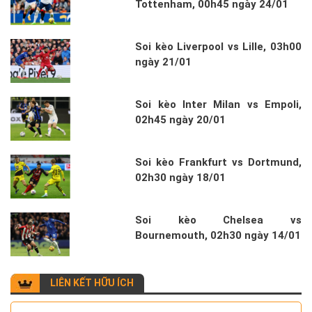
Tottenham, 00h45 ngày 24/01
Soi kèo Liverpool vs Lille, 03h00
ngày 21/01
Soi kèo Inter Milan vs Empoli,
02h45 ngày 20/01
Soi kèo Frankfurt vs Dortmund,
02h30 ngày 18/01
Soi kèo Chelsea vs
Bournemouth, 02h30 ngày 14/01
LIÊN KẾT HỮU ÍCH