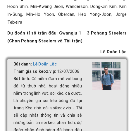
Hoon Shin, Min-Kwang Jeon, Wanderson, Dong-Jin Kim, Kim
In-Sung, Min-Ho Yoon, Oberdan, Heo Yong-Joon, Jorge
Teixeira
Dự đoán tỉ số trận đấu: Gwangju 1 – 3 Pohang Steelers
(Chọn Pohang Steelers và Tài trận).
Lê Doãn Lộc
Bút danh:
Lê Doãn Lộc
Tham gia soikeoz.vip:
12/07/2006
Bút tính:
Có niềm đam mê với bóng
đá từ thuở nhỏ, hoạt động nhiều
năm trong lĩnh vực soi kèo, cá cược.
Là chuyên gia soi kèo bóng đá tại
trang Kèo nhà cái soikeoz.vip - Tôi
sẽ cập nhật thông tin và chia sẻ
những bản tin soi kèo, phân tích, dự
đoán nhận định bóng đá hàng đầu