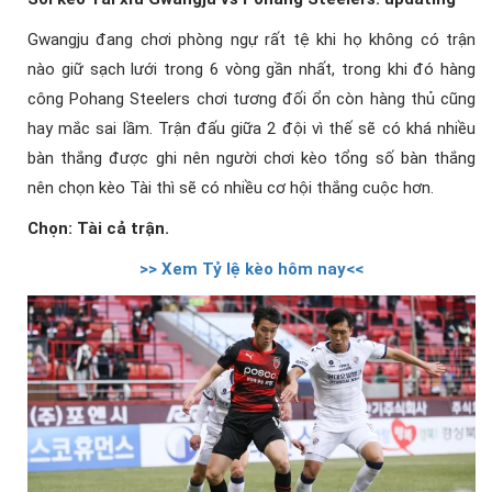
Gwangju đang chơi phòng ngự rất tệ khi họ không có trận
nào giữ sạch lưới trong 6 vòng gần nhất, trong khi đó hàng
công Pohang Steelers chơi tương đối ổn còn hàng thủ cũng
hay mắc sai lầm. Trận đấu giữa 2 đội vì thế sẽ có khá nhiều
bàn thắng được ghi nên người chơi kèo tổng số bàn thắng
nên chọn kèo Tài thì sẽ có nhiều cơ hội thắng cuộc hơn.
Chọn: Tài cả trận.
>> Xem Tỷ lệ kèo hôm nay<<