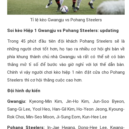
Tỉ lệ kèo Gwangju vs Pohang Steelers
Soi kèo Hiệp 1 Gwangju vs Pohang Steelers: updating
Trong 45 phút đầu tiên đội khách Pohang Steelers sẽ là
những người chơi tốt hơn, họ tạo ra nhiều cơ hội ghi bàn về
phía khung thành chủ nhà Gwangju và rất có thể sẽ có bàn
thắng mở tỉ số để bước vào giờ nghỉ với lợi thế dẫn bàn.
Chính vì vậy người chơi kèo hiệp 1 nên đặt cửa cho Pohang
Steelers thì cơ hội thắng cuộc cao hơn.
Đội hình dự kiến
Gwangju:
Kyeong-Min Kim, Jin-Ho Kim, Jun-Soo Byeon,
Sang-Gi Lee, Yool Heo, Han-Gil Kim, Ho-Yeon Jeong, Kyoung-
Rok Choi, Min-Seo Moon, Ji-Sung Eom, Kun-Hee Lee
Pohang Steelers:
In-Jae Hwang, Dong-Hee Lee, Kwang-