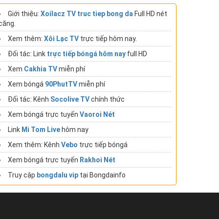
Giới thiệu:
Xoilacz TV truc tiep bong da
Full HD nét
căng.
Xem thêm:
Xôi Lạc TV
trực tiếp hôm nay.
Đối tác: Link
trực tiếp bóngá hôm nay
full HD
Xem
Cakhia TV
miễn phí
Xem bóngá
90PhutTV
miễn phí
Đối tác: Kênh
Socolive TV
chính thức
Xem bóngá trực tuyến
Vaoroi Nét
Link
Mi Tom Live
hôm nay
Xem thêm: Kênh
Vebo
trực tiếp bóngá
Xem bóngá trực tuyến
Rakhoi Nét
Truy cập
bongdalu vip
tại Bongdainfo