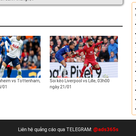
nheim vs Tottenham,
Soi kèo Liverpool vs Lille, 03h00
4/01
ngày 21/01
@ads365s
Liên hệ quảng cáo qua TELEGRAM: