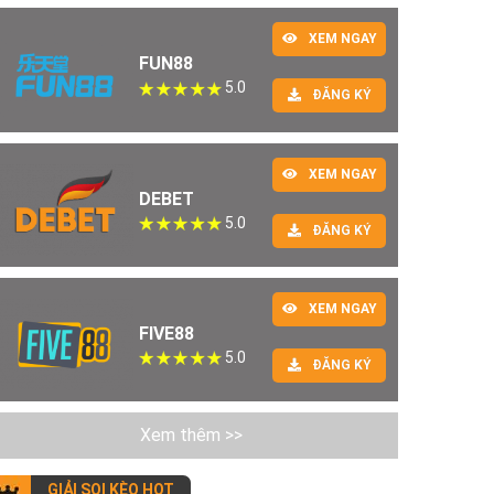
XEM NGAY
FUN88
5.0
ĐĂNG KÝ
XEM NGAY
DEBET
5.0
ĐĂNG KÝ
XEM NGAY
FIVE88
5.0
ĐĂNG KÝ
Xem thêm >>
GIẢI SOI KÈO HOT