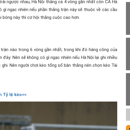
trái ngược nhau, Hà Nội thắng cả 4 vòng gần nhất còn CA Hà
có gì ngạc nhiên nếu phần thắng trận này sẽ thuộc về các cầu
 bóng này thì cơ hội thắng cuộc cao hơn.
 trận nào trong 6 vòng gần nhất, trong khi đó hàng công của
n đây. Nên sẽ không có gì ngạc nhiên nếu Hà Nội lại ghi nhiều
 ghi. Nên người chơi kèo tổng số bàn thắng nên chọn kèo Tài
 Tỷ lệ kèo<<