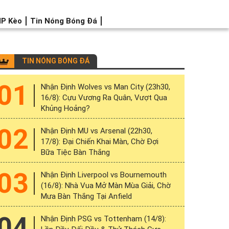
IP Kèo
Tin Nóng Bóng Đá
TIN NÓNG BÓNG ĐÁ
01
Nhận Định Wolves vs Man City (23h30,
16/8): Cựu Vương Ra Quân, Vượt Qua
Khủng Hoảng?
02
Nhận Định MU vs Arsenal (22h30,
17/8): Đại Chiến Khai Màn, Chờ Đợi
Bữa Tiệc Bàn Thắng
03
Nhận Định Liverpool vs Bournemouth
(16/8): Nhà Vua Mở Màn Mùa Giải, Chờ
Mưa Bàn Thắng Tại Anfield
04
Nhận Định PSG vs Tottenham (14/8):