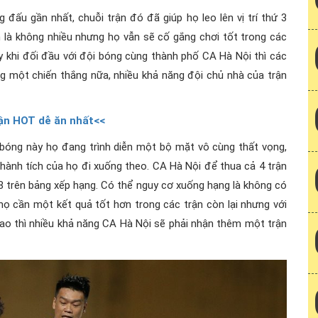
đấu gần nhất, chuỗi trận đó đã giúp họ leo lên vị trí thứ 3
h là không nhiều nhưng họ vẫn sẽ cố gắng chơi tốt trong các
ậy khi đối đầu với đội bóng cùng thành phố CA Hà Nội thì các
g một chiến thắng nữa, nhiều khả năng đội chủ nhà của trận
ận HOT dễ ăn nhất<<
óng này họ đang trình diễn một bộ mặt vô cùng thất vọng,
thành tích của họ đi xuống theo. CA Hà Nội để thua cả 4 trận
 8 trên bảng xếp hạng. Có thể nguy cơ xuống hạng là không có
 họ cần một kết quả tốt hơn trong các trận còn lại nhưng với
ao thì nhiều khả năng CA Hà Nội sẽ phải nhận thêm một trận