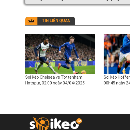
TIN LIÊN QUAN
Soi Kèo Chelsea vs Tottenham
Soi kèo Hoffe
Hotspur, 02:00 ngày 04/04/2025
00h45 ngày 2