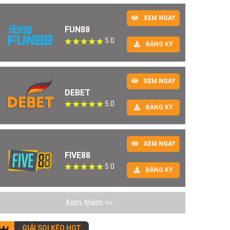
XEM NGAY
FUN88
5.0
ĐĂNG KÝ
XEM NGAY
DEBET
5.0
ĐĂNG KÝ
XEM NGAY
FIVE88
5.0
ĐĂNG KÝ
Xem thêm >>
GIẢI SOI KÈO HOT