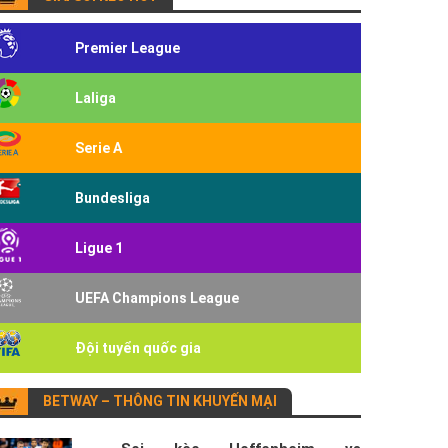
Premier League
Laliga
Serie A
Bundesliga
Ligue 1
UEFA Champions League
Đội tuyển quốc gia
BETWAY – THÔNG TIN KHUYẾN MẠI