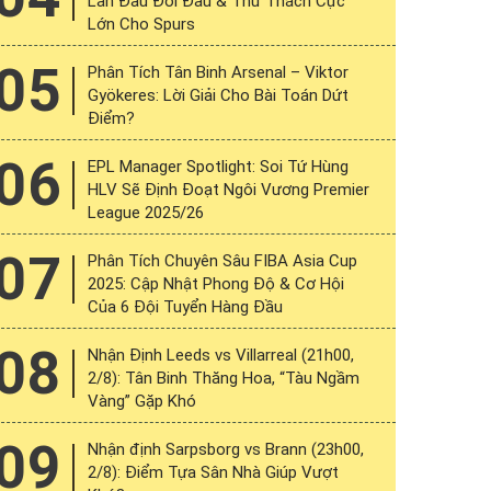
Lần Đầu Đối Đầu & Thử Thách Cực
Lớn Cho Spurs
05
Phân Tích Tân Binh Arsenal – Viktor
Gyökeres: Lời Giải Cho Bài Toán Dứt
Điểm?
06
EPL Manager Spotlight: Soi Tứ Hùng
HLV Sẽ Định Đoạt Ngôi Vương Premier
League 2025/26
07
Phân Tích Chuyên Sâu FIBA Asia Cup
2025: Cập Nhật Phong Độ & Cơ Hội
Của 6 Đội Tuyển Hàng Đầu
08
Nhận Định Leeds vs Villarreal (21h00,
2/8): Tân Binh Thăng Hoa, “Tàu Ngầm
Vàng” Gặp Khó
09
Nhận định Sarpsborg vs Brann (23h00,
2/8): Điểm Tựa Sân Nhà Giúp Vượt