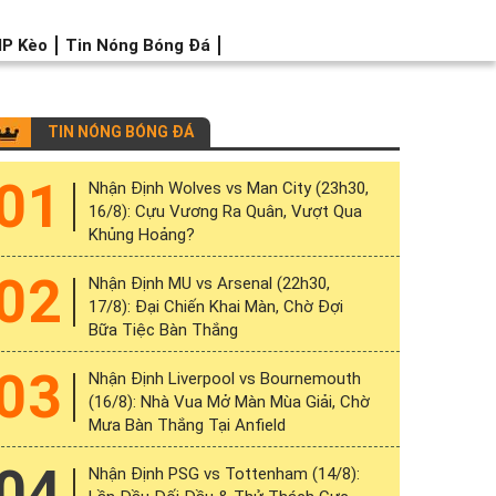
IP Kèo
Tin Nóng Bóng Đá
TIN NÓNG BÓNG ĐÁ
01
Nhận Định Wolves vs Man City (23h30,
16/8): Cựu Vương Ra Quân, Vượt Qua
Khủng Hoảng?
02
Nhận Định MU vs Arsenal (22h30,
17/8): Đại Chiến Khai Màn, Chờ Đợi
Bữa Tiệc Bàn Thắng
03
Nhận Định Liverpool vs Bournemouth
(16/8): Nhà Vua Mở Màn Mùa Giải, Chờ
Mưa Bàn Thắng Tại Anfield
04
Nhận Định PSG vs Tottenham (14/8):