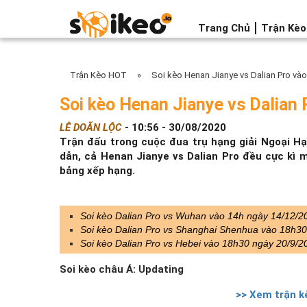
Trang Chủ
Trận Kè
Trận Kèo HOT
»
Soi kèo Henan Jianye vs Dalian Pro và
Soi kèo Henan Jianye vs Dalian
LÊ DOÃN LỘC
-
10:56 - 30/08/2020
Trận đấu trong cuộc đua trụ hạng giải Ngoại H
dẫn, cả Henan Jianye vs Dalian Pro đều cực kì m
bảng xếp hạng.
Soi kèo Dalian Pro vs Wuhan vào 14h ngày 14/12/2
Soi kèo Dalian Pro vs Shanghai Shenhua vào 18h30
Soi kèo Dalian Pro vs Hebei vào 18h30 ngày 20/9/2
Soi kèo châu Á: Updating
>> Xem trận k