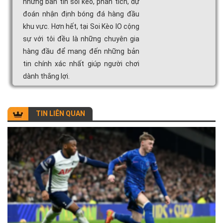
những bản tin soi kèo, phân tích, dự
đoán nhận định bóng đá hàng đầu
khu vực. Hơn hết, tại Soi Kèo IO cộng
sự với tôi đều là những chuyên gia
hàng đầu để mang đến những bản
tin chính xác nhất giúp người chơi
dành thắng lợi.
TIN LIÊN QUAN