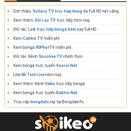
Giới thiệu:
Xoilacz TV truc tiep bong da
Full HD nét căng.
Xem thêm:
Xôi Lạc TV
trực tiếp hôm nay.
Đối tác: Link
trực tiếp bóngá hôm nay
full HD
Xem
Cakhia TV
miễn phí
Xem bóngá
90PhutTV
miễn phí
Đối tác: Kênh
Socolive TV
chính thức
Xem bóngá trực tuyến
Vaoroi Nét
Link
Mi Tom Live
hôm nay
Xem thêm: Kênh
Vebo
trực tiếp bóngá
Xem bóngá trực tuyến
Rakhoi Nét
Truy cập
bongdalu vip
tại Bongdainfo