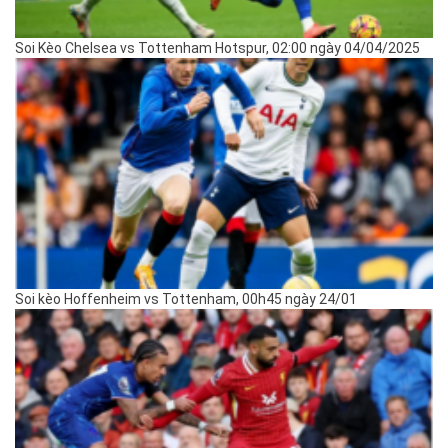
Soi Kèo Chelsea vs Tottenham Hotspur, 02:00 ngày 04/04/2025
Soi kèo Hoffenheim vs Tottenham, 00h45 ngày 24/01