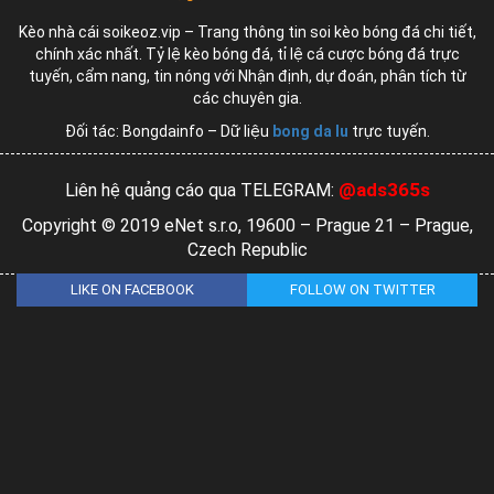
Kèo nhà cái soikeoz.vip – Trang thông tin soi kèo bóng đá chi tiết,
chính xác nhất. Tỷ lệ kèo bóng đá, tỉ lệ cá cược bóng đá trực
tuyến, cẩm nang, tin nóng với Nhận định, dự đoán, phân tích từ
các chuyên gia.
Đối tác: Bongdainfo – Dữ liệu
bong da lu
trực tuyến.
@ads365s
Liên hệ quảng cáo qua TELEGRAM:
Copyright © 2019 eNet s.r.o, 19600 – Prague 21 – Prague,
Czech Republic
LIKE ON FACEBOOK
FOLLOW ON TWITTER