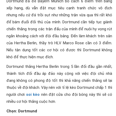
Dortmund đã để Bayern Munich bỏ cách 6 điểm trên bảng
xếp hạng, dù vẫn đặt mục tiêu cạnh tranh chức vô địch
nhưng nếu cứ đá trồi sụt như những trận vừa qua thì rất khó
để bám đuổi đối thủ của mình. Dortmund cần tiếp tục giành
chiến thắng trong các trận đấu của mình để nuôi hy vọng rút
ngắn khoảng cách với đội đầu bảng. Đến làm khách trên sân
của Hertha Berlin, thầy trò HLV Marco Rose cần có 3 điểm.
Nếu tận dụng tốt các cơ hội có được thì Dortmund không
khó để thực hiện mục đích.
Dortmund thắng Hertha Berlin trong 5 lần đối đầu gần nhất,
thành tích đối đầu áp đảo này cộng với việc đội chủ nhà
đang không có phong độ tốt thì khả năng chiến thắng sẽ lại
thuộc về đội khách. Vậy nên với tỉ lệ kèo Dortmund chấp 1 thì
người chơi
soi kèo
nên đặt cửa cho đội bóng này thì sẽ có
nhiều cơ hội thắng cuộc hơn.
Chọn: Dortmund