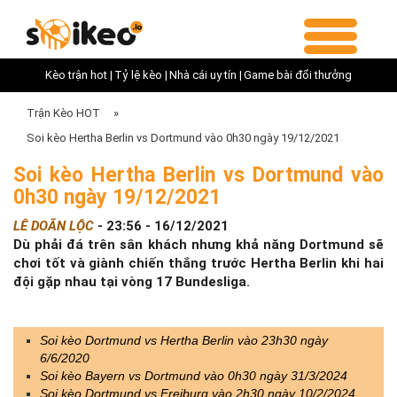
Kèo trận hot |
Tỷ lệ kèo |
Nhà cái uy tín |
Game bài đổi thưởng
Trận Kèo HOT
»
Soi kèo Hertha Berlin vs Dortmund vào 0h30 ngày 19/12/2021
Soi kèo Hertha Berlin vs Dortmund vào
0h30 ngày 19/12/2021
LÊ DOÃN LỘC
-
23:56 - 16/12/2021
Dù phải đá trên sân khách nhưng khả năng Dortmund sẽ
chơi tốt và giành chiến thắng trước Hertha Berlin khi hai
đội gặp nhau tại vòng 17 Bundesliga.
Soi kèo Dortmund vs Hertha Berlin vào 23h30 ngày
6/6/2020
Soi kèo Bayern vs Dortmund vào 0h30 ngày 31/3/2024
Soi kèo Dortmund vs Freiburg vào 2h30 ngày 10/2/2024