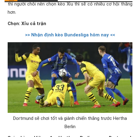
thì người chôi nên chọn kèo Xỉu thì sẽ có nhiều cơ hội thắng
hơn.
Chọn: Xỉu cả trận
>> Nhận định kèo Bundesliga hôm nay <<
Dortmund sẽ chơi tốt và giành chiến thắng trước Hertha
Berlin