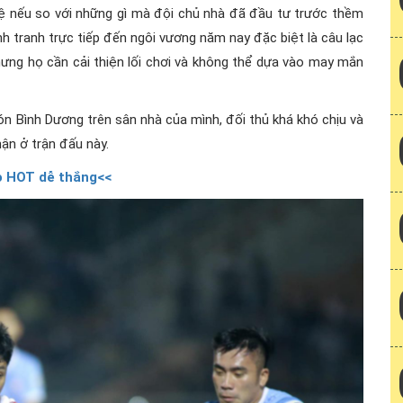
 tệ nếu so với những gì mà đội chủ nhà đã đầu tư trước thềm
h tranh trực tiếp đến ngôi vương năm nay đặc biệt là câu lạc
hưng họ cần cải thiện lối chơi và không thể dựa vào may mắn
ón Bình Dương trên sân nhà của mình, đối thủ khá khó chịu và
ận ở trận đấu này.
o HOT dễ thắng<<