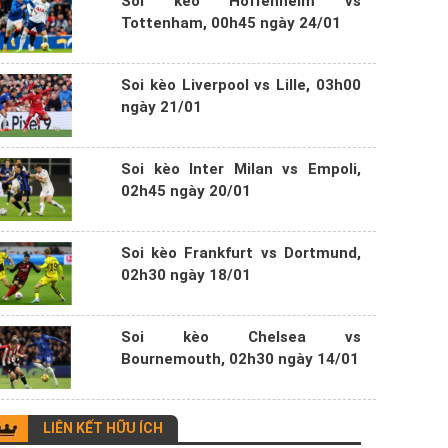
Soi kèo Hoffenheim vs
Tottenham, 00h45 ngày 24/01
Soi kèo Liverpool vs Lille, 03h00
ngày 21/01
Soi kèo Inter Milan vs Empoli,
02h45 ngày 20/01
Soi kèo Frankfurt vs Dortmund,
02h30 ngày 18/01
Soi kèo Chelsea vs
Bournemouth, 02h30 ngày 14/01
LIÊN KẾT HỮU ÍCH