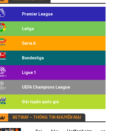
Premier League
Laliga
Serie A
Bundesliga
Ligue 1
UEFA Champions League
Đội tuyển quốc gia
BETWAY – THÔNG TIN KHUYẾN MẠI