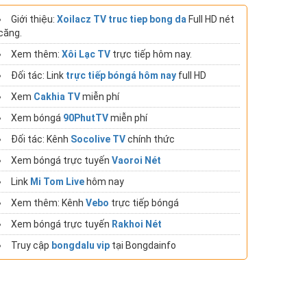
Giới thiệu:
Xoilacz TV truc tiep bong da
Full HD nét
căng.
Xem thêm:
Xôi Lạc TV
trực tiếp hôm nay.
Đối tác: Link
trực tiếp bóngá hôm nay
full HD
Xem
Cakhia TV
miễn phí
Xem bóngá
90PhutTV
miễn phí
Đối tác: Kênh
Socolive TV
chính thức
Xem bóngá trực tuyến
Vaoroi Nét
Link
Mi Tom Live
hôm nay
Xem thêm: Kênh
Vebo
trực tiếp bóngá
Xem bóngá trực tuyến
Rakhoi Nét
Truy cập
bongdalu vip
tại Bongdainfo