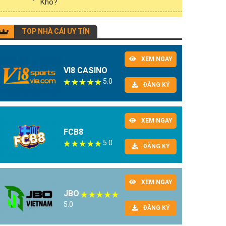
Khó?
TOP NHÀ CÁI UY TÍN
XEM NGAY
VI8 CASINO
5.0
ĐĂNG KÝ
XEM NGAY
FCB8
5.0
ĐĂNG KÝ
XEM NGAY
JBO
5.0
ĐĂNG KÝ