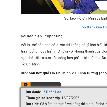
Soi kèo Hồ Chí Minh vs Bì
>> Xem kèo tr
Soi kèo hiệp 1: Updating
Với lợi thế sân nhà có được thì không có gì khó hiểu k
tình huống nguy hiểm hơn đối với khung thành của độ
hạn chế tối đa sức tấn công bên phía đội chủ nhà. Dự 
Hồ Chí Minh.
Dự đoán kết quả Hồ Chí Minh 2-0 Bình Dương (chọn
Bút danh:
Lê Doãn Lộc
Tham gia soikeoz.vip:
12/07/2006
Bút tính:
Có niềm đam mê với bóng đá từ thuở nhỏ, 