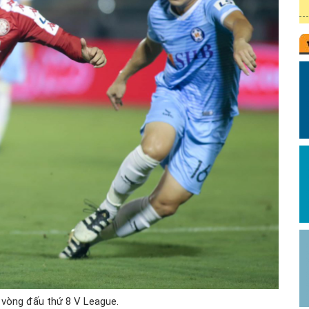
vòng đấu thứ 8 V League.