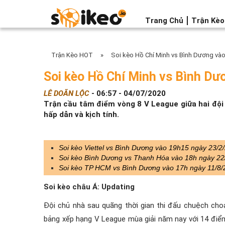
Trang Chủ
Trận Kè
Trận Kèo HOT
»
Soi kèo Hồ Chí Minh vs Bình Dương và
Soi kèo Hồ Chí Minh vs Bình Dư
LÊ DOÃN LỘC
-
06:57 - 04/07/2020
Trận cầu tâm điểm vòng 8 V League giữa hai đội 
hấp dẫn và kịch tính.
Soi kèo Viettel vs Bình Dương vào 19h15 ngày 23/2
Soi kèo Bình Dương vs Thanh Hóa vào 18h ngày 22
Soi kèo TP HCM vs Bình Dương vào 17h ngày 11/8/
Soi kèo châu Á: Updating
Đội chủ nhà sau quãng thời gian thi đấu chuệch choạ
bảng xếp hạng V League mùa giải năm nay với 14 điểm