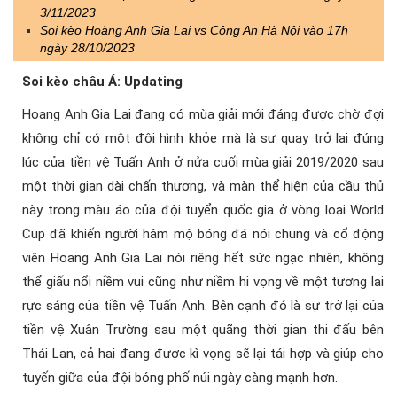
3/11/2023
Soi kèo Hoàng Anh Gia Lai vs Công An Hà Nội vào 17h
ngày 28/10/2023
Soi kèo châu Á: Updating
Hoang Anh Gia Lai đang có mùa giải mới đáng được chờ đợi
không chỉ có một đội hình khỏe mà là sự quay trở lại đúng
lúc của tiền vệ Tuấn Anh ở nửa cuối mùa giải 2019/2020 sau
một thời gian dài chấn thương, và màn thể hiện của cầu thủ
này trong màu áo của đội tuyển quốc gia ở vòng loại World
Cup đã khiến người hâm mộ bóng đá nói chung và cổ động
viên Hoang Anh Gia Lai nói riêng hết sức ngạc nhiên, không
thể giấu nổi niềm vui cũng như niềm hi vọng về một tương lai
rực sáng của tiền vệ Tuấn Anh. Bên cạnh đó là sự trở lại của
tiền vệ Xuân Trường sau một quãng thời gian thi đấu bên
Thái Lan, cả hai đang được kì vọng sẽ lại tái hợp và giúp cho
tuyến giữa của đội bóng phố núi ngày càng mạnh hơn.