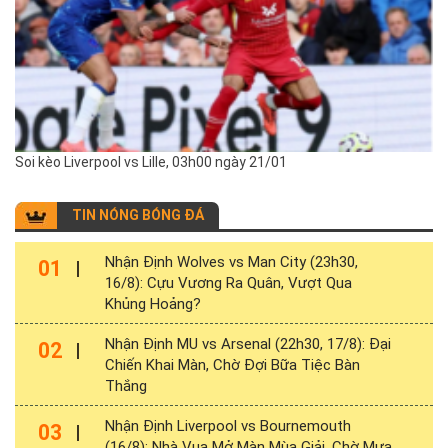
Soi kèo Liverpool vs Lille, 03h00 ngày 21/01
TIN NÓNG BÓNG ĐÁ
Nhận Định Wolves vs Man City (23h30,
01
16/8): Cựu Vương Ra Quân, Vượt Qua
Khủng Hoảng?
Nhận Định MU vs Arsenal (22h30, 17/8): Đại
02
Chiến Khai Màn, Chờ Đợi Bữa Tiệc Bàn
Thắng
Nhận Định Liverpool vs Bournemouth
03
(16/8): Nhà Vua Mở Màn Mùa Giải, Chờ Mưa