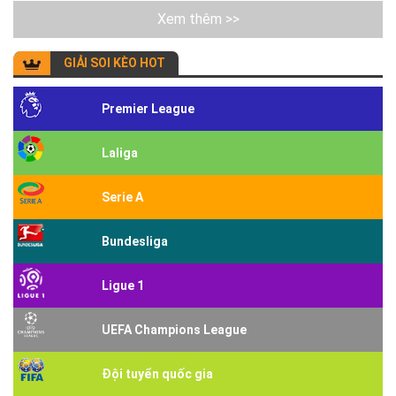
Xem thêm >>
GIẢI SOI KÈO HOT
Premier League
Laliga
Serie A
Bundesliga
Ligue 1
UEFA Champions League
Đội tuyển quốc gia