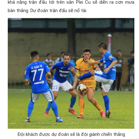
khả năng trận đấu tới trên sân Plei Cu sẽ diễn ra cơn mưa
bàn thắng. Dự đoán trận đấu sẽ nổ tài.
Đội khách được dự đoán sẽ là đội giành chiến thắng