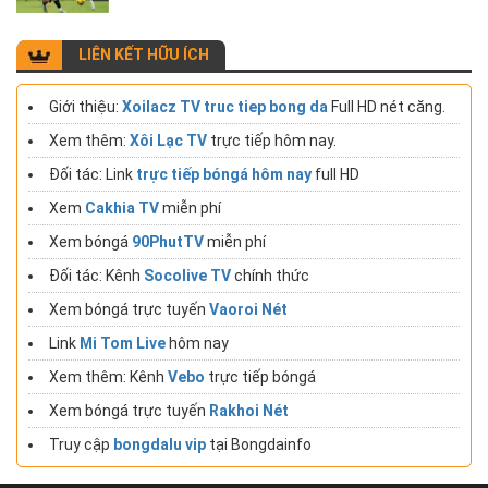
LIÊN KẾT HỮU ÍCH
Giới thiệu:
Xoilacz TV truc tiep bong da
Full HD nét căng.
Xem thêm:
Xôi Lạc TV
trực tiếp hôm nay.
Đối tác: Link
trực tiếp bóngá hôm nay
full HD
Xem
Cakhia TV
miễn phí
Xem bóngá
90PhutTV
miễn phí
Đối tác: Kênh
Socolive TV
chính thức
Xem bóngá trực tuyến
Vaoroi Nét
Link
Mi Tom Live
hôm nay
Xem thêm: Kênh
Vebo
trực tiếp bóngá
Xem bóngá trực tuyến
Rakhoi Nét
Truy cập
bongdalu vip
tại Bongdainfo