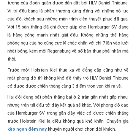
tượng của đoàn quân được dẫn dắt bởi HLV Daniel Thioune.
Vị trí đầu bảng là phần thưởng xứng đáng với những nỗ lực
của đội khách sau những màn trình diễn thuyết phục đã qua.
Với 15 bàn thắng đã ghi được giúp cho Hamburger SV đang
là hàng công mạnh nhất giải đấu. Không những thế hàng
phòng ngự của họ cũng cực kì chắc chắn với chỉ 7 lần vào lưới
nhặt bóng, kém mỗi Regensburg về số bàn thua phải nhận mà
thôi.
Trước một Holstein Kiel thua xa về đẳng cấp cũng như về
mặt phong độ thì không khó để thầy trò HLV Daniel Thioune
có được được chiến thắng cùng 3 điểm trọn vẹn khi ra về.
Hai đội đang bất phân thắng bại ở 2 trận gần nhất gặp nhau,
nhưng trận tái đấu tới đây kết quả sẽ khác. Với phong độ cao
của Hamburger SV trong gần đây, việc có được chiến thắng
trước Holstein Kiel là điều không quá khó khăn. Chuyên gia
kèo ngon đêm nay
khuyên người chơi chọn đội khách.