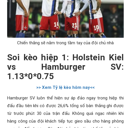
Chiến thắng sẽ nằm trong tầm tay của đội chủ nhà
Soi kèo hiệp 1: Holstein Kiel
vs Hamburger SV:
1.13*0*0.75
>> Xem Tỷ lệ kèo hôm nay<<
Hamburger SV luôn thể hiện sự áp đảo ngay trong hiệp thi
đấu đầu tiên khi có được 26,6% tổng số bàn thắng ghi được
từ trước phút 30 của trận đấu. Không quá ngạc nhiên khi
hàng công của đội khách tiếp tục gieo sầu cho hàng phòng