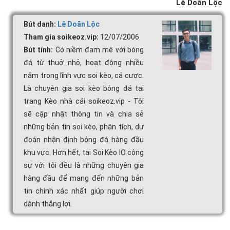
Lê Doãn Lộc
Bút danh:
Lê Doãn Lộc
Tham gia soikeoz.vip:
12/07/2006
Bút tính:
Có niềm đam mê với bóng
đá từ thuở nhỏ, hoạt động nhiều
năm trong lĩnh vực soi kèo, cá cược.
Là chuyên gia soi kèo bóng đá tại
trang Kèo nhà cái soikeoz.vip - Tôi
sẽ cập nhật thông tin và chia sẻ
những bản tin soi kèo, phân tích, dự
đoán nhận định bóng đá hàng đầu
khu vực. Hơn hết, tại Soi Kèo IO cộng
sự với tôi đều là những chuyên gia
hàng đầu để mang đến những bản
tin chính xác nhất giúp người chơi
dành thắng lợi.