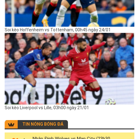
Soi kèo Hoffenheim vs Tottenham, 00h45 ngày 24/01
Soi kèo Liverpool vs Lille, 03h00 ngày 21/01
TIN NÓNG BÓNG ĐÁ
Nhận Định Wolves vs Man City (23h30,