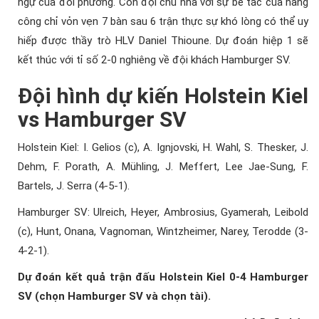
ngự của đối phương. Còn đội chủ nhà với sự bế tắc của hàng
công chỉ vỏn vẹn 7 bàn sau 6 trận thực sự khó lòng có thể uy
hiếp được thầy trò HLV Daniel Thioune. Dự đoán hiệp 1 sẽ
kết thúc với tỉ số 2-0 nghiêng về đội khách Hamburger SV.
Đội hình dự kiến Holstein Kiel
vs Hamburger SV
Holstein Kiel: I. Gelios (c), A. Ignjovski, H. Wahl, S. Thesker, J.
Dehm, F. Porath, A. Mühling, J. Meffert, Lee Jae-Sung, F.
Bartels, J. Serra (4-5-1).
Hamburger SV: Ulreich, Heyer, Ambrosius, Gyamerah, Leibold
(c), Hunt, Onana, Vagnoman, Wintzheimer, Narey, Terodde (3-
4-2-1).
Dự đoán kết quả trận đấu Holstein Kiel 0-4 Hamburger
SV (chọn Hamburger SV và chọn tài).