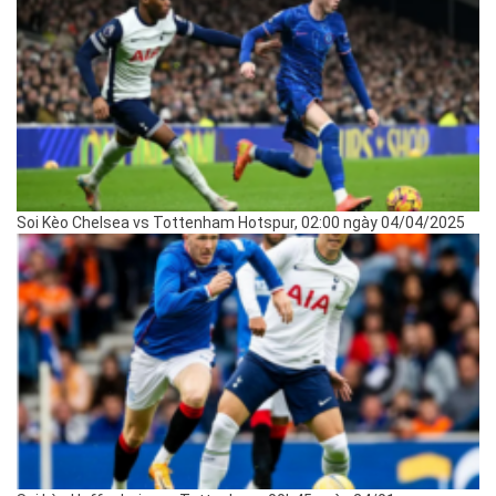
Soi Kèo Chelsea vs Tottenham Hotspur, 02:00 ngày 04/04/2025