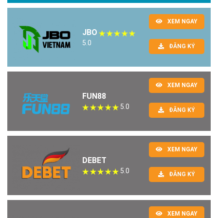
XEM NGAY
JBO
5.0
ĐĂNG KÝ
XEM NGAY
FUN88
5.0
ĐĂNG KÝ
XEM NGAY
DEBET
5.0
ĐĂNG KÝ
XEM NGAY