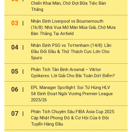
Chiến Khai Màn, Chờ Đợi Bữa Tiệc Bàn
Thắng
Nhận Định Liverpool vs Bournemouth
03
(16/8): Nhà Vua Mở Màn Mùa Giải, Chờ Mưa
Bàn Thắng Tại Anfield
Nhận Định PSG vs Tottenham (14/8): Lần
04
Đầu Đối Đầu & Thử Thách Cực Lớn Cho
Spurs
Phân Tích Tân Binh Arsenal – Viktor
05
Gyökeres: Lời Giải Cho Bài Toán Dứt Điểm?
EPL Manager Spotlight: Soi Tứ Hùng HLV
06
Sẽ Định Đoạt Ngôi Vương Premier League
2025/26
Phân Tích Chuyên Sâu FIBA Asia Cup 2025:
07
Cập Nhật Phong Độ & Cơ Hội Của 6 Đội
Tuyển Hàng Đầu