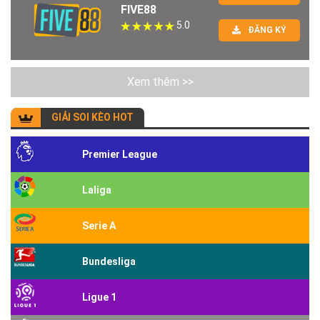
FIVE88
5.0
ĐĂNG KÝ
Xem thêm >>
GIẢI SOI KÈO HOT
Premier League
Laliga
Serie A
Bundesliga
Ligue 1