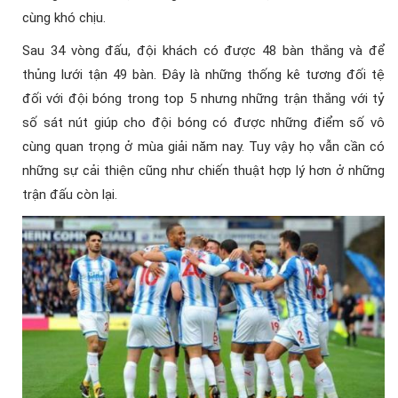
cùng khó chịu.
Sau 34 vòng đấu, đội khách có được 48 bàn thắng và để
thủng lưới tận 49 bàn. Đây là những thống kê tương đối tệ
đối với đội bóng trong top 5 nhưng những trận thắng với tỷ
số sát nút giúp cho đội bóng có được những điểm số vô
cùng quan trọng ở mùa giải năm nay. Tuy vậy họ vẫn cần có
những sự cải thiện cũng như chiến thuật hợp lý hơn ở những
trận đấu còn lại.