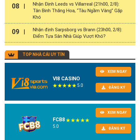
Nhận Định Leeds vs Villarreal (21h00, 2/8):
08
Tân Binh Thăng Hoa, “Tàu Ngầm Vàng” Gặp
Khó
Nhận định Sarpsborg vs Brann (23h00, 2/8):
09
Điểm Tựa Sân Nhà Giúp Vượt Khó?
TOP NHÀ CÁI UY TÍN
XEM NGAY
VI8 CASINO
5.0
ĐĂNG KÝ
XEM NGAY
FCB8
5.0
ĐĂNG KÝ