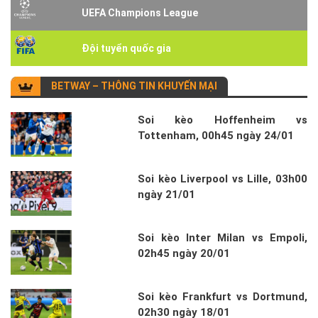
UEFA Champions League
Đội tuyển quốc gia
BETWAY – THÔNG TIN KHUYẾN MẠI
Soi kèo Hoffenheim vs
Tottenham, 00h45 ngày 24/01
Soi kèo Liverpool vs Lille, 03h00
ngày 21/01
Soi kèo Inter Milan vs Empoli,
02h45 ngày 20/01
Soi kèo Frankfurt vs Dortmund,
02h30 ngày 18/01