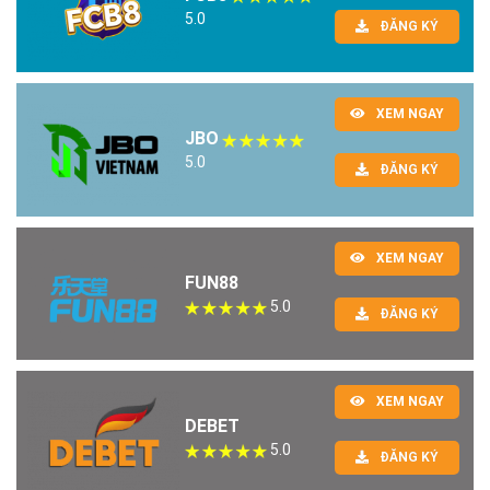
5.0
ĐĂNG KÝ
XEM NGAY
JBO
5.0
ĐĂNG KÝ
XEM NGAY
FUN88
5.0
ĐĂNG KÝ
XEM NGAY
DEBET
5.0
ĐĂNG KÝ