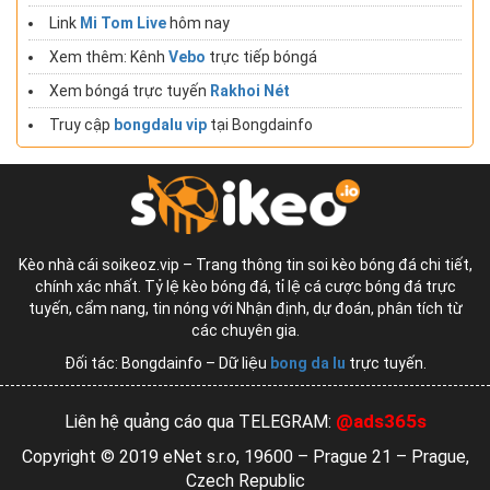
Link
Mi Tom Live
hôm nay
Xem thêm: Kênh
Vebo
trực tiếp bóngá
Xem bóngá trực tuyến
Rakhoi Nét
Truy cập
bongdalu vip
tại Bongdainfo
Kèo nhà cái soikeoz.vip – Trang thông tin soi kèo bóng đá chi tiết,
chính xác nhất. Tỷ lệ kèo bóng đá, tỉ lệ cá cược bóng đá trực
tuyến, cẩm nang, tin nóng với Nhận định, dự đoán, phân tích từ
các chuyên gia.
Đối tác: Bongdainfo – Dữ liệu
bong da lu
trực tuyến.
@ads365s
Liên hệ quảng cáo qua TELEGRAM:
Copyright © 2019 eNet s.r.o, 19600 – Prague 21 – Prague,
Czech Republic