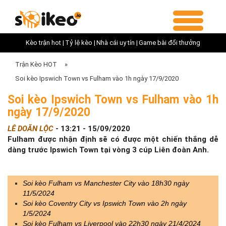
Kèo trận hot |
Tỷ lệ kèo |
Nhà cái uy tín |
Game bài đổi thưởng
Trận Kèo HOT
»
Soi kèo Ipswich Town vs Fulham vào 1h ngày 17/9/2020
Soi kèo Ipswich Town vs Fulham vào 1h
ngày 17/9/2020
LÊ DOÃN LỘC
-
13:21 - 15/09/2020
Fulham được nhận định sẽ có được một chiến thắng dễ
dàng trước Ipswich Town tại vòng 3 cúp Liên đoàn Anh.
Soi kèo Fulham vs Manchester City vào 18h30 ngày
11/5/2024
Soi kèo Coventry City vs Ipswich Town vào 2h ngày
1/5/2024
Soi kèo Fulham vs Liverpool vào 22h30 ngày 21/4/2024