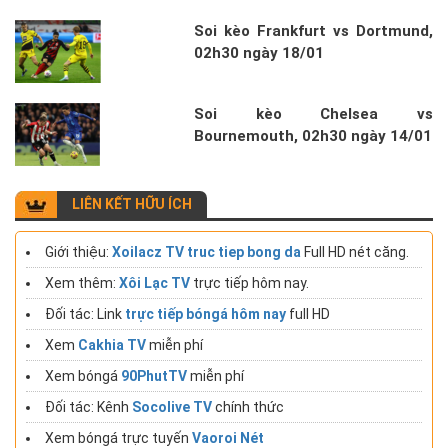
Soi kèo Frankfurt vs Dortmund,
02h30 ngày 18/01
Soi kèo Chelsea vs
Bournemouth, 02h30 ngày 14/01
LIÊN KẾT HỮU ÍCH
Giới thiệu:
Xoilacz TV truc tiep bong da
Full HD nét căng.
Xem thêm:
Xôi Lạc TV
trực tiếp hôm nay.
Đối tác: Link
trực tiếp bóngá hôm nay
full HD
Xem
Cakhia TV
miễn phí
Xem bóngá
90PhutTV
miễn phí
Đối tác: Kênh
Socolive TV
chính thức
Xem bóngá trực tuyến
Vaoroi Nét