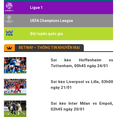
Ligue 1
UEFA Champions League
Đội tuyển quốc gia
BETWAY – THÔNG TIN KHUYẾN MẠI
Soi kèo Hoffenheim vs
Tottenham, 00h45 ngày 24/01
Soi kèo Liverpool vs Lille, 03h00
ngày 21/01
Soi kèo Inter Milan vs Empoli,
02h45 ngày 20/01