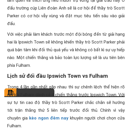
làm quen và thích ứng nếu muốn trụ vững tại giải đấu này. Ở
đấu trường cúp Liên đoàn Anh sẽ là cơ hội để thầy trò Scott
Parker có cơ hội vẫy vùng và đặt mục tiêu tiến sâu vào giải
đấu.
Với việc phải làm khách trước một đội bóng đến từ giải hạng
hai là Ipswich Town sẽ không khiến thầy trò Scott Parker phải
quá bận tâm khi đối thủ quá yếu và không có bất kì sự uy hiếp
nào. Một chiến thắng và bảo toàn lực lượng sẽ là ưu tiên bên
phía Fulham.
Lịch sử đối đầu Ipswich Town vs Fulham
Trong 4 lần gần nhất gặp nhau thì sự chênh lệch thể hiện rõ
rệt khi Fulham dành cả 4 chiến thắng trước Ipswich Town. Với
sự tự tin cao độ thầy trò Scott Parker chắc chắn sẽ hướng
tới trận thắng thứ 5 liên tiếp trước đối thủ. Chính vì vậy
chuyên gia
kèo ngon đêm nay
khuyên người chơi chọn cửa
Fulham.