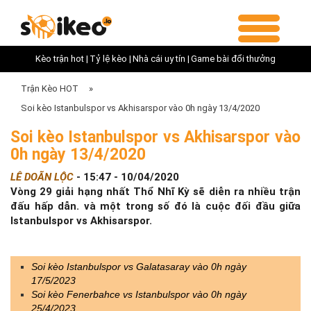
Kèo trận hot |
Tỷ lệ kèo |
Nhà cái uy tín |
Game bài đổi thưởng
Trận Kèo HOT
»
Soi kèo Istanbulspor vs Akhisarspor vào 0h ngày 13/4/2020
Soi kèo Istanbulspor vs Akhisarspor vào
0h ngày 13/4/2020
LÊ DOÃN LỘC
-
15:47 - 10/04/2020
Vòng 29 giải hạng nhất Thổ Nhĩ Kỳ sẽ diễn ra nhiều trận
đấu hấp dẫn. và một trong số đó là cuộc đối đầu giữa
Istanbulspor vs Akhisarspor.
Soi kèo Istanbulspor vs Galatasaray vào 0h ngày
17/5/2023
Soi kèo Fenerbahce vs Istanbulspor vào 0h ngày
25/4/2023