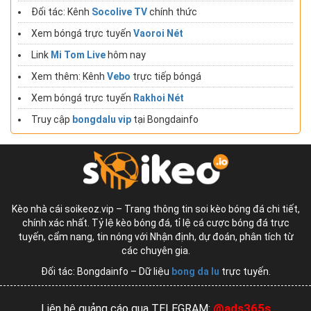
Đối tác: Kênh
Socolive TV
chính thức
Xem bóngá trực tuyến
Vaoroi Nét
Link
Mi Tom Live
hôm nay
Xem thêm: Kênh
Vebo
trực tiếp bóngá
Xem bóngá trực tuyến
Rakhoi Nét
Truy cập
bongdalu vip
tại Bongdainfo
Kèo nhà cái soikeoz.vip – Trang thông tin soi kèo bóng đá chi tiết,
chính xác nhất. Tỷ lệ kèo bóng đá, tỉ lệ cá cược bóng đá trực
tuyến, cẩm nang, tin nóng với Nhận định, dự đoán, phân tích từ
các chuyên gia.
Đối tác: Bongdainfo – Dữ liệu
bong da lu
trực tuyến.
@ads365s
Liên hệ quảng cáo qua TELEGRAM: