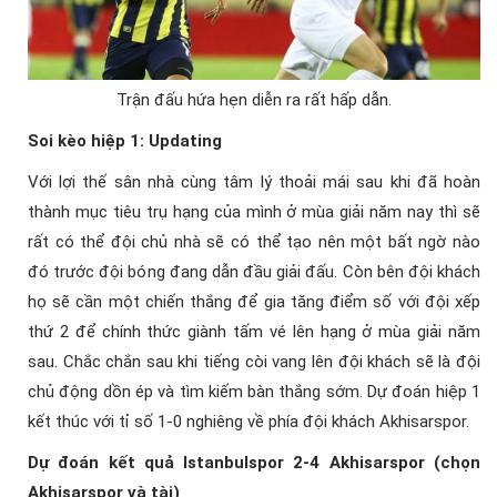
Trận đấu hứa hẹn diễn ra rất hấp dẫn.
Soi kèo hiệp 1: Updating
Với lợi thế sân nhà cùng tâm lý thoải mái sau khi đã hoàn
thành mục tiêu trụ hạng của mình ở mùa giải năm nay thì sẽ
rất có thể đội chủ nhà sẽ có thể tạo nên một bất ngờ nào
đó trước đội bóng đang dẫn đầu giải đấu. Còn bên đội khách
họ sẽ cần một chiến thắng để gia tăng điểm số với đội xếp
thứ 2 để chính thức giành tấm vé lên hạng ở mùa giải năm
sau. Chắc chắn sau khi tiếng còi vang lên đội khách sẽ là đội
chủ động dồn ép và tìm kiếm bàn thắng sớm. Dự đoán hiệp 1
kết thúc với tỉ số 1-0 nghiêng về phía đội khách Akhisarspor.
Dự đoán kết quả Istanbulspor 2-4 Akhisarspor (chọn
Akhisarspor và tài)