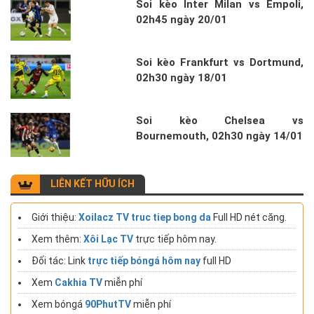
Soi kèo Inter Milan vs Empoli,
02h45 ngày 20/01
Soi kèo Frankfurt vs Dortmund,
02h30 ngày 18/01
Soi kèo Chelsea vs
Bournemouth, 02h30 ngày 14/01
LIÊN KẾT HỮU ÍCH
Giới thiệu:
Xoilacz TV truc tiep bong da
Full HD nét căng.
Xem thêm:
Xôi Lạc TV
trực tiếp hôm nay.
Đối tác: Link
trực tiếp bóngá hôm nay
full HD
Xem
Cakhia TV
miễn phí
Xem bóngá
90PhutTV
miễn phí