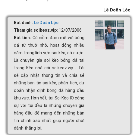
Lê Doãn Lộc
Bút danh:
Lê Doãn Lộc
Tham gia soikeoz.vip:
12/07/2006
Bút tính:
Có niềm đam mê với bóng
đá từ thuở nhỏ, hoạt động nhiều
năm trong lĩnh vực soi kèo, cá cược.
Là chuyên gia soi kèo bóng đá tại
trang Kèo nhà cái soikeoz.vip - Tôi
sẽ cập nhật thông tin và chia sẻ
những bản tin soi kèo, phân tích, dự
đoán nhận định bóng đá hàng đầu
khu vực. Hơn hết, tại Soi Kèo IO cộng
sự với tôi đều là những chuyên gia
hàng đầu để mang đến những bản
tin chính xác nhất giúp người chơi
dành thắng lợi.