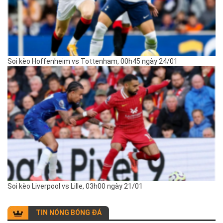
Soi kèo Hoffenheim vs Tottenham, 00h45 ngày 24/01
Soi kèo Liverpool vs Lille, 03h00 ngày 21/01
TIN NÓNG BÓNG ĐÁ