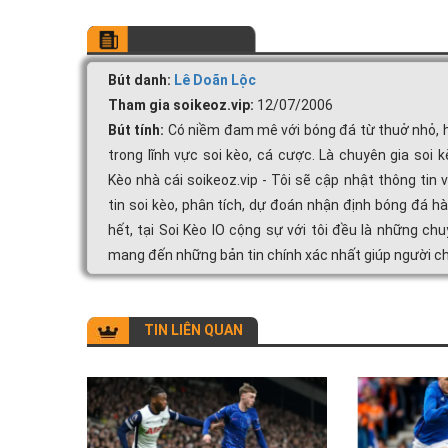
Bút danh:
Lê Doãn Lộc
Tham gia soikeoz.vip:
12/07/2006
Bút tính:
Có niềm đam mê với bóng đá từ thuở nhỏ, 
trong lĩnh vực soi kèo, cá cược. Là chuyên gia soi 
Kèo nhà cái soikeoz.vip - Tôi sẽ cập nhật thông tin
tin soi kèo, phân tích, dự đoán nhận định bóng đá h
hết, tại Soi Kèo IO cộng sự với tôi đều là những ch
mang đến những bản tin chính xác nhất giúp người chơ
TIN LIÊN QUAN