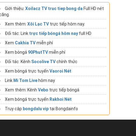
Giới thiệu:
Xoilacz TV truc tiep bong da
Full HD nét
căng.
Xem thêm:
Xôi Lạc TV
trực tiếp hôm nay.
Đối tác: Link
trực tiếp bóngá hôm nay
full HD
Xem
Cakhia TV
miễn phí
Xem bóngá
90PhutTV
miễn phí
Đối tác: Kênh
Socolive TV
chính thức
Xem bóngá trực tuyến
Vaoroi Nét
Link
Mi Tom Live
hôm nay
Xem thêm: Kênh
Vebo
trực tiếp bóngá
Xem bóngá trực tuyến
Rakhoi Nét
Truy cập
bongdalu vip
tại Bongdainfo