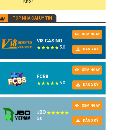
Khó?
TOP NHÀ CÁI UY TÍN
XEM NGAY
VI8 CASINO
5.0
ĐĂNG KÝ
XEM NGAY
FCB8
5.0
ĐĂNG KÝ
XEM NGAY
JBO
5.0
ĐĂNG KÝ