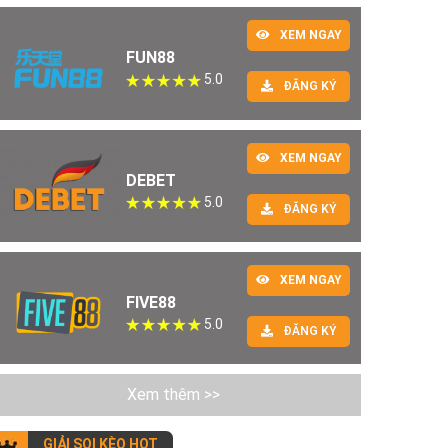
XEM NGAY
FUN88
5.0
ĐĂNG KÝ
XEM NGAY
DEBET
5.0
ĐĂNG KÝ
XEM NGAY
FIVE88
5.0
ĐĂNG KÝ
Xem thêm >>
GIẢI SOI KÈO HOT