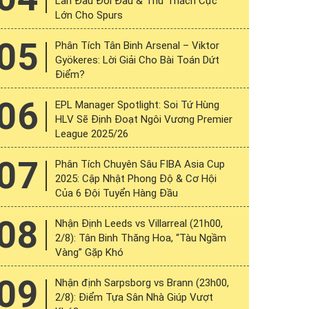
Lần Đầu Đối Đầu & Thử Thách Cực
Lớn Cho Spurs
05
Phân Tích Tân Binh Arsenal – Viktor
Gyökeres: Lời Giải Cho Bài Toán Dứt
Điểm?
06
EPL Manager Spotlight: Soi Tứ Hùng
HLV Sẽ Định Đoạt Ngôi Vương Premier
League 2025/26
07
Phân Tích Chuyên Sâu FIBA Asia Cup
2025: Cập Nhật Phong Độ & Cơ Hội
Của 6 Đội Tuyển Hàng Đầu
08
Nhận Định Leeds vs Villarreal (21h00,
2/8): Tân Binh Thăng Hoa, “Tàu Ngầm
Vàng” Gặp Khó
09
Nhận định Sarpsborg vs Brann (23h00,
2/8): Điểm Tựa Sân Nhà Giúp Vượt