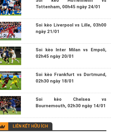
Soi kèo Hoffenheim vs
Tottenham, 00h45 ngày 24/01
Soi kèo Liverpool vs Lille, 03h00
ngày 21/01
Soi kèo Inter Milan vs Empoli,
02h45 ngày 20/01
Soi kèo Frankfurt vs Dortmund,
02h30 ngày 18/01
Soi kèo Chelsea vs
Bournemouth, 02h30 ngày 14/01
LIÊN KẾT HỮU ÍCH