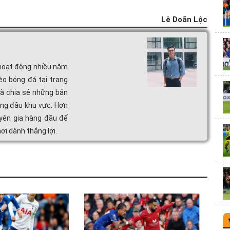
Lê Doãn Lộc
hoạt động nhiều năm
kèo bóng đá tại trang
 và chia sẻ những bản
àng đầu khu vực. Hơn
uyên gia hàng đầu để
i dành thắng lợi.