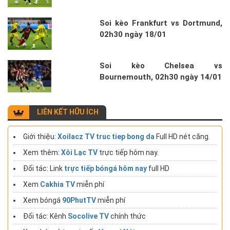
Soi kèo Frankfurt vs Dortmund,
02h30 ngày 18/01
Soi kèo Chelsea vs
Bournemouth, 02h30 ngày 14/01
LIÊN KẾT HỮU ÍCH
Giới thiệu:
Xoilacz TV truc tiep bong da
Full HD nét căng.
Xem thêm:
Xôi Lạc TV
trực tiếp hôm nay.
Đối tác: Link
trực tiếp bóngá hôm nay
full HD
Xem
Cakhia TV
miễn phí
Xem bóngá
90PhutTV
miễn phí
Đối tác: Kênh
Socolive TV
chính thức