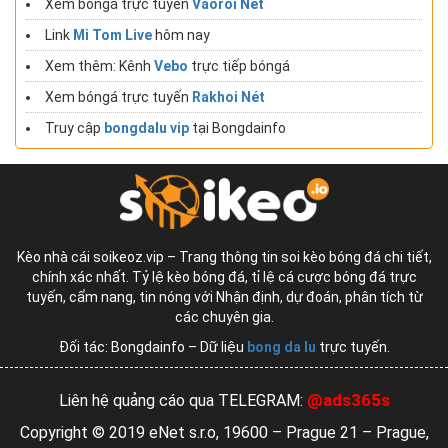
Xem bóngá trực tuyến
Vaoroi Nét
Link
Mi Tom Live
hôm nay
Xem thêm: Kênh
Vebo
trực tiếp bóngá
Xem bóngá trực tuyến
Rakhoi Nét
Truy cập
bongdalu vip
tại Bongdainfo
Kèo nhà cái soikeoz.vip – Trang thông tin soi kèo bóng đá chi tiết,
chính xác nhất. Tỷ lệ kèo bóng đá, tỉ lệ cá cược bóng đá trực
tuyến, cẩm nang, tin nóng với Nhận định, dự đoán, phân tích từ
các chuyên gia.
Đối tác: Bongdainfo – Dữ liệu
bong da lu
trực tuyến.
@ads365s
Liên hệ quảng cáo qua TELEGRAM:
Copyright © 2019 eNet s.r.o, 19600 – Prague 21 – Prague,