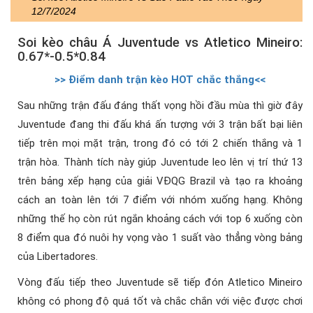
12/7/2024
Soi kèo châu Á Juventude vs Atletico Mineiro:
0.67*-0.5*0.84
>> Điểm danh trận kèo HOT chắc thắng<<
Sau những trận đấu đáng thất vọng hồi đầu mùa thì giờ đây
Juventude đang thi đấu khá ấn tượng với 3 trận bất bại liên
tiếp trên mọi mặt trận, trong đó có tới 2 chiến thắng và 1
trận hòa. Thành tích này giúp Juventude leo lên vị trí thứ 13
trên bảng xếp hạng của giải VĐQG Brazil và tạo ra khoảng
cách an toàn lên tới 7 điểm với nhóm xuống hạng. Không
những thế họ còn rút ngắn khoảng cách với top 6 xuống còn
8 điểm qua đó nuôi hy vọng vào 1 suất vào thẳng vòng bảng
của Libertadores.
Vòng đấu tiếp theo Juventude sẽ tiếp đón Atletico Mineiro
không có phong độ quá tốt và chắc chắn với việc được chơi