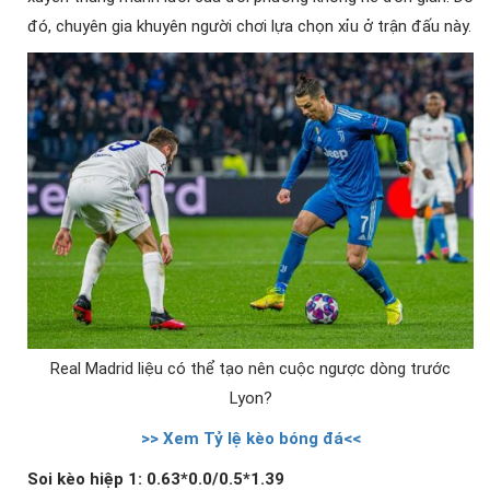
đó, chuyên gia khuyên người chơi lựa chọn xỉu ở trận đấu này.
Real Madrid liệu có thể tạo nên cuộc ngược dòng trước
Lyon?
>> Xem Tỷ lệ kèo bóng đá<<
Soi kèo hiệp 1: 0.63*0.0/0.5*1.39