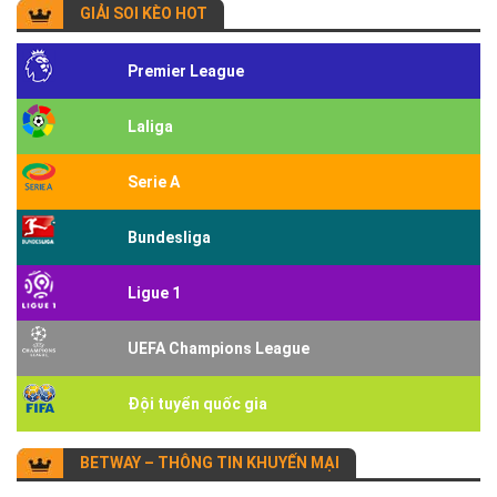
GIẢI SOI KÈO HOT
Premier League
Laliga
Serie A
Bundesliga
Ligue 1
UEFA Champions League
Đội tuyển quốc gia
BETWAY – THÔNG TIN KHUYẾN MẠI