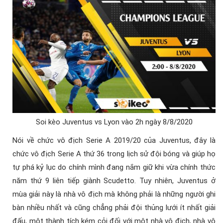
Soi kèo Juventus vs Lyon vào 2h ngày 8/8/2020
Nói về chức vô địch Serie A 2019/20 của Juventus, đây là
chức vô địch Serie A thứ 36 trong lịch sử đội bóng và giúp họ
tự phá kỷ lục do chính mình đang nắm giữ khi vừa chính thức
năm thứ 9 liên tiếp giành Scudetto. Tuy nhiên, Juventus ở
mùa giải này là nhà vô địch mà không phải là những người ghi
bàn nhiều nhất và cũng chẳng phải đội thủng lưới ít nhất giải
đấu, một thành tích kém cỏi đối với một nhà vô địch, nhà vô