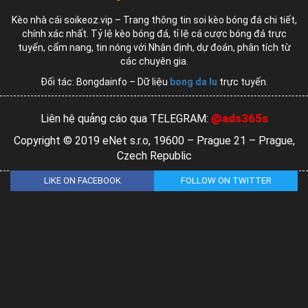
Kèo nhà cái soikeoz.vip – Trang thông tin soi kèo bóng đá chi tiết,
chính xác nhất. Tỷ lệ kèo bóng đá, tỉ lệ cá cược bóng đá trực
tuyến, cẩm nang, tin nóng với Nhận định, dự đoán, phân tích từ
các chuyên gia.
Đối tác: Bongdainfo – Dữ liệu
bong da lu
trực tuyến.
@ads365s
Liên hệ quảng cáo qua TELEGRAM:
Copyright © 2019 eNet s.r.o, 19600 – Prague 21 – Prague,
Czech Republic
LIKE ON FACEBOOK
FOLLOW ON TWITTER