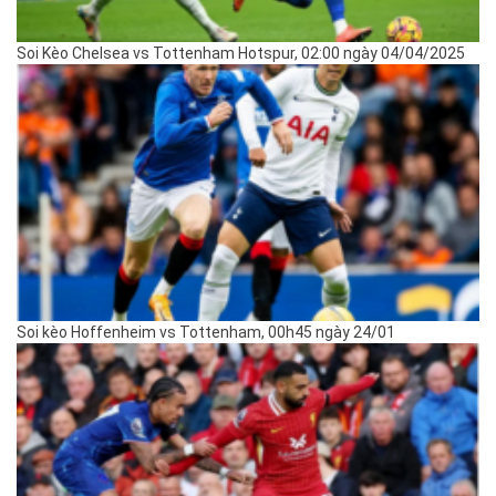
Soi Kèo Chelsea vs Tottenham Hotspur, 02:00 ngày 04/04/2025
Soi kèo Hoffenheim vs Tottenham, 00h45 ngày 24/01