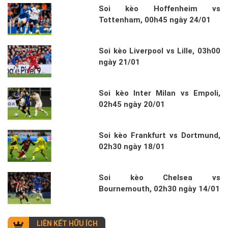
Soi kèo Hoffenheim vs
Tottenham, 00h45 ngày 24/01
Soi kèo Liverpool vs Lille, 03h00
ngày 21/01
Soi kèo Inter Milan vs Empoli,
02h45 ngày 20/01
Soi kèo Frankfurt vs Dortmund,
02h30 ngày 18/01
Soi kèo Chelsea vs
Bournemouth, 02h30 ngày 14/01
LIÊN KẾT HỮU ÍCH