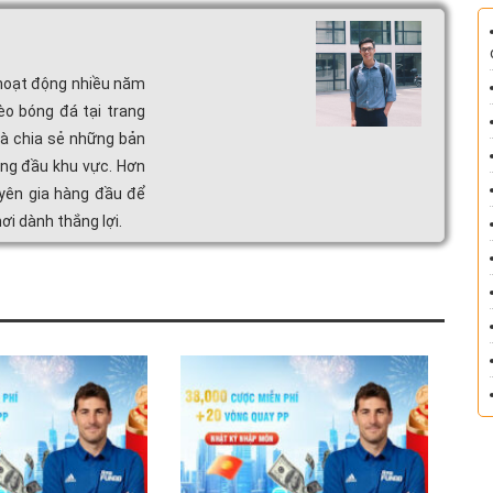
hoạt động nhiều năm
kèo bóng đá tại trang
 và chia sẻ những bản
àng đầu khu vực. Hơn
uyên gia hàng đầu để
i dành thắng lợi.