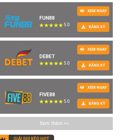
XEM NGAY
FUN88
5.0
ĐĂNG KÝ
XEM NGAY
DEBET
5.0
ĐĂNG KÝ
XEM NGAY
FIVE88
5.0
ĐĂNG KÝ
Xem thêm >>
GIẢI SOI KÈO HOT