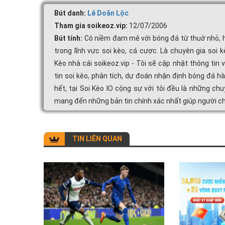
Bút danh:
Lê Doãn Lộc
Tham gia soikeoz.vip:
12/07/2006
Bút tính:
Có niềm đam mê với bóng đá từ thuở nhỏ, 
trong lĩnh vực soi kèo, cá cược. Là chuyên gia soi 
Kèo nhà cái soikeoz.vip - Tôi sẽ cập nhật thông tin
tin soi kèo, phân tích, dự đoán nhận định bóng đá h
hết, tại Soi Kèo IO cộng sự với tôi đều là những ch
mang đến những bản tin chính xác nhất giúp người chơ
TIN LIÊN QUAN