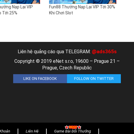
hưởng Nạp Lại VIP
Fun88 Thưởng Nạp Lại VIP Tới 30%
o Tới 25%
Khi Chơi Slot
@ads365s
Liên hệ quảng cáo qua TELEGRAM:
Copyright © 2019 eNet s.r.o, 19600 – Prague 21 –
Prague, Czech Republic
LIKE ON FACEBOOK
FOLLOW ON TWITTER
 Khoản
Liên Hệ
Game Bài Đổi Thưởng