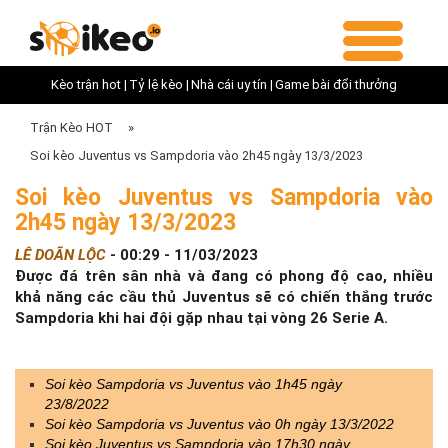
Kèo trận hot |
Tỷ lệ kèo |
Nhà cái uy tín |
Game bài đổi thưởng
Trận Kèo HOT
»
Soi kèo Juventus vs Sampdoria vào 2h45 ngày 13/3/2023
Soi kèo Juventus vs Sampdoria vào
2h45 ngày 13/3/2023
LÊ DOÃN LỘC
-
00:29 - 11/03/2023
Được đá trên sân nhà và đang có phong độ cao, nhiều
khả năng các cầu thủ Juventus sẽ có chiến thắng trước
Sampdoria khi hai đội gặp nhau tại vòng 26 Serie A.
Soi kèo Sampdoria vs Juventus vào 1h45 ngày
23/8/2022
Soi kèo Sampdoria vs Juventus vào 0h ngày 13/3/2022
Soi kèo Juventus vs Sampdoria vào 17h30 ngày