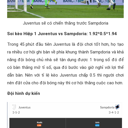
Juventus sẽ có chiến thắng trước Sampdoria
Soi kèo Hiệp 1 Juventus vs Sampdoria: 1.92*0.5*1.94
Trong 45 phút đầu tiên Juventus là đội chơi tốt hơn, họ tạo
ra nhiều cơ hội ghi bàn về phía khung thành Sampdoria và khả
năng đội bóng chủ nhà sẽ tận dụng được 1 trong số đó để
có bàn thắng mở tỉ số, qua đó bước vào giờ nghỉ với lợi thế
dẫn bàn. Nên với tỉ lệ kèo Juventus chấp 0.5 thì người chơi
nên đặt cửa cho đội bóng này thì cơ hội thắng cuộc cao hơn.
Đội hình dự kiến