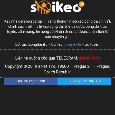
Kèo nhà cái soikeoz.vip – Trang thông tin soi kèo bóng đá chi tiết,
chính xác nhất. Tỷ lệ kèo bóng đá, tỉ lệ cá cược bóng đá trực
tuyến, cẩm nang, tin nóng với Nhận định, dự đoán, phân tích từ
các chuyên gia.
Đối tác: Bongdainfo – Dữ liệu
bong da lu
trực tuyến.
@ads365s
Liên hệ quảng cáo qua TELEGRAM:
Copyright © 2019 eNet s.r.o, 19600 – Prague 21 – Prague,
Czech Republic
LIKE ON FACEBOOK
FOLLOW ON TWITTER