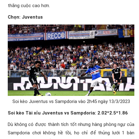
thắng cuộc cao hơn.
Chọn: Juventus
Soi kèo Juventus vs Sampdoria vào 2h45 ngày 13/3/2023
Soi kèo Tài xỉu Juventus vs Sampdoria: 2.02*2.5*1.86
Dù không có được thành tích tốt nhưng hàng phòng ngự của
Sampdoria chơi không hề tồi, họ chỉ để thủng lưới 1 bàn