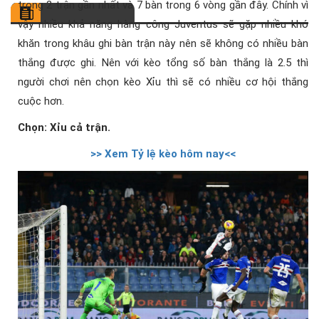
trong 2 trận gần nhất và 7 bàn trong 6 vòng gần đây. Chính vì
vậy nhiều khả năng hàng công Juventus sẽ gặp nhiều khó
khăn trong khâu ghi bàn trận này nên sẽ không có nhiều bàn
thắng được ghi. Nên với kèo tổng số bàn thắng là 2.5 thì
người chơi nên chọn kèo Xỉu thì sẽ có nhiều cơ hội thắng
cuộc hơn.
Chọn: Xỉu cả trận.
>> Xem Tỷ lệ kèo hôm nay<<