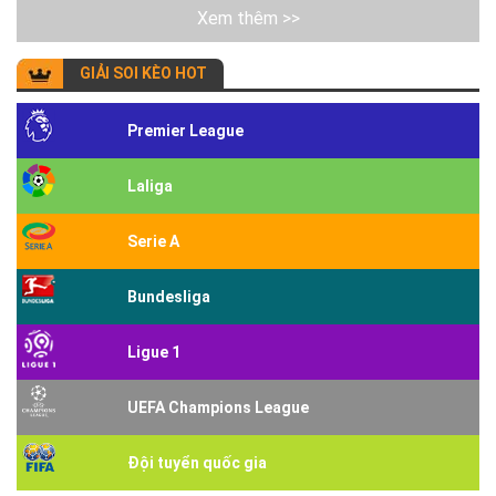
Xem thêm >>
GIẢI SOI KÈO HOT
Premier League
Laliga
Serie A
Bundesliga
Ligue 1
UEFA Champions League
Đội tuyển quốc gia