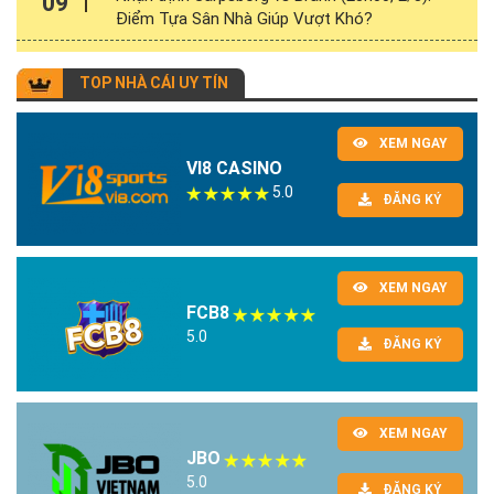
09
Điểm Tựa Sân Nhà Giúp Vượt Khó?
TOP NHÀ CÁI UY TÍN
XEM NGAY
VI8 CASINO
5.0
ĐĂNG KÝ
XEM NGAY
FCB8
5.0
ĐĂNG KÝ
XEM NGAY
JBO
5.0
ĐĂNG KÝ