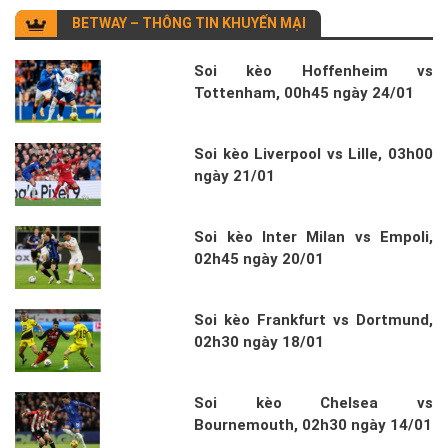
BETWAY – THÔNG TIN KHUYẾN MẠI
Soi kèo Hoffenheim vs
Tottenham, 00h45 ngày 24/01
Soi kèo Liverpool vs Lille, 03h00
ngày 21/01
Soi kèo Inter Milan vs Empoli,
02h45 ngày 20/01
Soi kèo Frankfurt vs Dortmund,
02h30 ngày 18/01
Soi kèo Chelsea vs
Bournemouth, 02h30 ngày 14/01