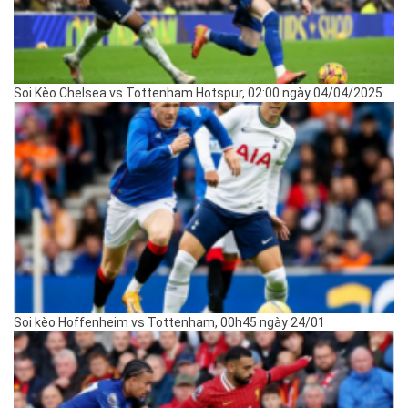
Soi Kèo Chelsea vs Tottenham Hotspur, 02:00 ngày 04/04/2025
Soi kèo Hoffenheim vs Tottenham, 00h45 ngày 24/01