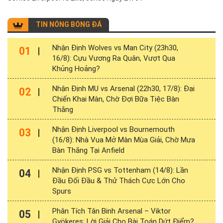
TIN NÓNG BÓNG ĐÁ
Nhận Định Wolves vs Man City (23h30,
01
16/8): Cựu Vương Ra Quân, Vượt Qua
Khủng Hoảng?
Nhận Định MU vs Arsenal (22h30, 17/8): Đại
02
Chiến Khai Màn, Chờ Đợi Bữa Tiệc Bàn
Thắng
Nhận Định Liverpool vs Bournemouth
03
(16/8): Nhà Vua Mở Màn Mùa Giải, Chờ Mưa
Bàn Thắng Tại Anfield
Nhận Định PSG vs Tottenham (14/8): Lần
04
Đầu Đối Đầu & Thử Thách Cực Lớn Cho
Spurs
Phân Tích Tân Binh Arsenal – Viktor
05
Gyökeres: Lời Giải Cho Bài Toán Dứt Điểm?