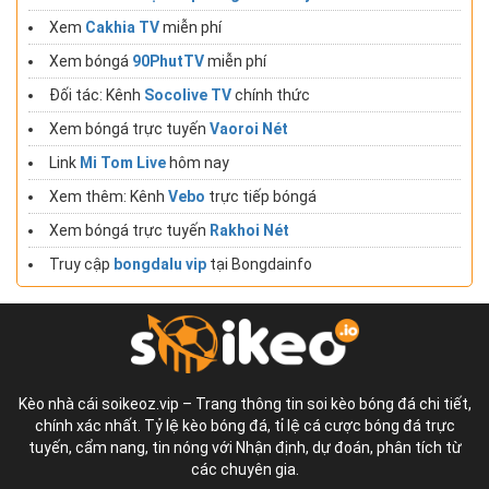
Xem
Cakhia TV
miễn phí
Xem bóngá
90PhutTV
miễn phí
Đối tác: Kênh
Socolive TV
chính thức
Xem bóngá trực tuyến
Vaoroi Nét
Link
Mi Tom Live
hôm nay
Xem thêm: Kênh
Vebo
trực tiếp bóngá
Xem bóngá trực tuyến
Rakhoi Nét
Truy cập
bongdalu vip
tại Bongdainfo
Kèo nhà cái soikeoz.vip – Trang thông tin soi kèo bóng đá chi tiết,
chính xác nhất. Tỷ lệ kèo bóng đá, tỉ lệ cá cược bóng đá trực
tuyến, cẩm nang, tin nóng với Nhận định, dự đoán, phân tích từ
các chuyên gia.