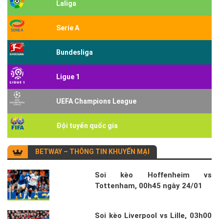
Laliga
Serie A
Bundesliga
Ligue 1
UEFA Champions League
Đội tuyển quốc gia
BETWAY – THÔNG TIN KHUYẾN MẠI
Soi kèo Hoffenheim vs
Tottenham, 00h45 ngày 24/01
Soi kèo Liverpool vs Lille, 03h00