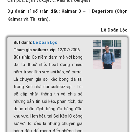
Campos, Dijan Vukojevic, Rasmus Oerqvist
Dự đoán tỉ số trận đấu: Kalmar 3 – 1 Degerfors (Chọn
Kalmar và Tài trận).
Lê Doãn Lộc
Bút danh:
Lê Doãn Lộc
Tham gia soikeoz.vip:
12/07/2006
Bút tính:
Có niềm đam mê với bóng
đá từ thuở nhỏ, hoạt động nhiều
năm trong lĩnh vực soi kèo, cá cược.
Là chuyên gia soi kèo bóng đá tại
trang Kèo nhà cái soikeoz.vip - Tôi
sẽ cập nhật thông tin và chia sẻ
những bản tin soi kèo, phân tích, dự
đoán nhận định bóng đá hàng đầu
khu vực. Hơn hết, tại Soi Kèo IO cộng
sự với tôi đều là những chuyên gia
hàng đầu để mang đến những bản