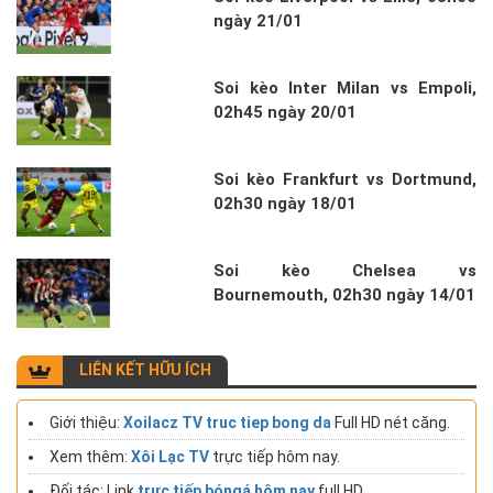
ngày 21/01
Soi kèo Inter Milan vs Empoli,
02h45 ngày 20/01
Soi kèo Frankfurt vs Dortmund,
02h30 ngày 18/01
Soi kèo Chelsea vs
Bournemouth, 02h30 ngày 14/01
LIÊN KẾT HỮU ÍCH
Giới thiệu:
Xoilacz TV truc tiep bong da
Full HD nét căng.
Xem thêm:
Xôi Lạc TV
trực tiếp hôm nay.
Đối tác: Link
trực tiếp bóngá hôm nay
full HD