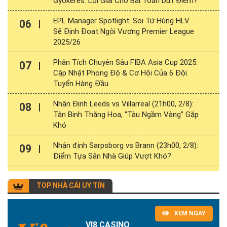
Gyökeres: Lời Giải Cho Bài Toán Dứt Điểm?
EPL Manager Spotlight: Soi Tứ Hùng HLV
06
Sẽ Định Đoạt Ngôi Vương Premier League
2025/26
Phân Tích Chuyên Sâu FIBA Asia Cup 2025:
07
Cập Nhật Phong Độ & Cơ Hội Của 6 Đội
Tuyển Hàng Đầu
Nhận Định Leeds vs Villarreal (21h00, 2/8):
08
Tân Binh Thăng Hoa, “Tàu Ngầm Vàng” Gặp
Khó
Nhận định Sarpsborg vs Brann (23h00, 2/8):
09
Điểm Tựa Sân Nhà Giúp Vượt Khó?
TOP NHÀ CÁI UY TÍN
XEM NGAY
VI8 CASINO