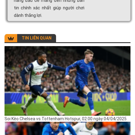
hàng đầu để mang đến những bản
tin chính xác nhất giúp người chơi
dành thắng lợi.
TIN LIÊN QUAN
Soi Kèo Chelsea vs Tottenham Hotspur, 02:00 ngày 04/04/2025