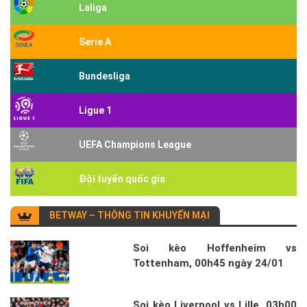
Laliga
Serie A
Bundesliga
Ligue 1
UEFA Champions League
Đội tuyển quốc gia
BETWAY – THÔNG TIN KHUYẾN MẠI
Soi kèo Hoffenheim vs
Tottenham, 00h45 ngày 24/01
Soi kèo Liverpool vs Lille, 03h00