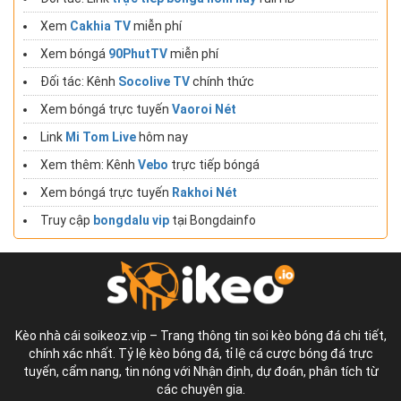
Xem
Cakhia TV
miễn phí
Xem bóngá
90PhutTV
miễn phí
Đối tác: Kênh
Socolive TV
chính thức
Xem bóngá trực tuyến
Vaoroi Nét
Link
Mi Tom Live
hôm nay
Xem thêm: Kênh
Vebo
trực tiếp bóngá
Xem bóngá trực tuyến
Rakhoi Nét
Truy cập
bongdalu vip
tại Bongdainfo
Kèo nhà cái soikeoz.vip – Trang thông tin soi kèo bóng đá chi tiết,
chính xác nhất. Tỷ lệ kèo bóng đá, tỉ lệ cá cược bóng đá trực
tuyến, cẩm nang, tin nóng với Nhận định, dự đoán, phân tích từ
các chuyên gia.