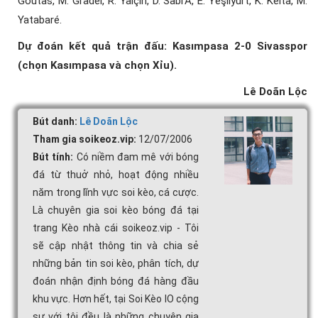
Goutas, M. Gradel, R. Yalçın, D. Sabi’A, E. Yeşilyurt, K. Keita, M.
Yatabaré.
Dự đoán kết quả trận đấu: Kasımpasa 2-0 Sivasspor
(chọn Kasımpasa và chọn Xỉu).
Lê Doãn Lộc
Bút danh:
Lê Doãn Lộc
Tham gia soikeoz.vip:
12/07/2006
Bút tính:
Có niềm đam mê với bóng
đá từ thuở nhỏ, hoạt động nhiều
năm trong lĩnh vực soi kèo, cá cược.
Là chuyên gia soi kèo bóng đá tại
trang Kèo nhà cái soikeoz.vip - Tôi
sẽ cập nhật thông tin và chia sẻ
những bản tin soi kèo, phân tích, dự
đoán nhận định bóng đá hàng đầu
khu vực. Hơn hết, tại Soi Kèo IO cộng
sự với tôi đều là những chuyên gia