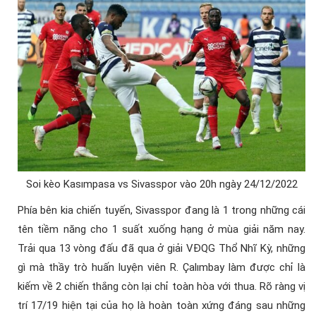
Soi kèo Kasımpasa vs Sivasspor vào 20h ngày 24/12/2022
Phía bên kia chiến tuyến, Sivasspor đang là 1 trong những cái
tên tiềm năng cho 1 suất xuống hạng ở mùa giải năm nay.
Trải qua 13 vòng đấu đã qua ở giải VĐQG Thổ Nhĩ Kỳ, những
gì mà thầy trò huấn luyện viên R. Çalımbay làm được chỉ là
kiếm về 2 chiến thắng còn lại chỉ toàn hòa với thua. Rõ ràng vị
trí 17/19 hiện tại của họ là hoàn toàn xứng đáng sau những