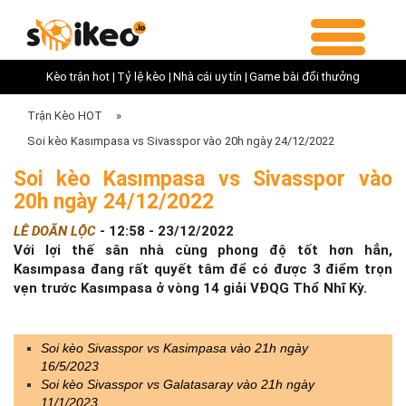
Kèo trận hot |
Tỷ lệ kèo |
Nhà cái uy tín |
Game bài đổi thưởng
Trận Kèo HOT
»
Soi kèo Kasımpasa vs Sivasspor vào 20h ngày 24/12/2022
Soi kèo Kasımpasa vs Sivasspor vào
20h ngày 24/12/2022
LÊ DOÃN LỘC
-
12:58 - 23/12/2022
Với lợi thế sân nhà cùng phong độ tốt hơn hẳn,
Kasımpasa đang rất quyết tâm để có được 3 điểm trọn
vẹn trước Kasımpasa ở vòng 14 giải VĐQG Thổ Nhĩ Kỳ.
Soi kèo Sivasspor vs Kasimpasa vào 21h ngày
16/5/2023
Soi kèo Sivasspor vs Galatasaray vào 21h ngày
11/1/2023