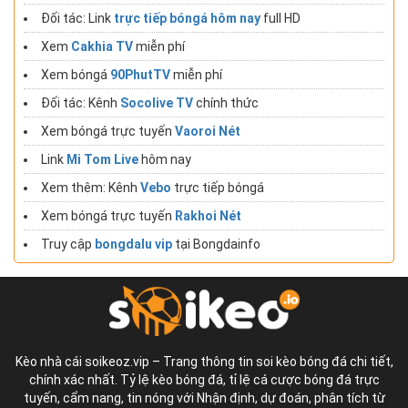
Đối tác: Link
trực tiếp bóngá hôm nay
full HD
Xem
Cakhia TV
miễn phí
Xem bóngá
90PhutTV
miễn phí
Đối tác: Kênh
Socolive TV
chính thức
Xem bóngá trực tuyến
Vaoroi Nét
Link
Mi Tom Live
hôm nay
Xem thêm: Kênh
Vebo
trực tiếp bóngá
Xem bóngá trực tuyến
Rakhoi Nét
Truy cập
bongdalu vip
tại Bongdainfo
Kèo nhà cái soikeoz.vip – Trang thông tin soi kèo bóng đá chi tiết,
chính xác nhất. Tỷ lệ kèo bóng đá, tỉ lệ cá cược bóng đá trực
tuyến, cẩm nang, tin nóng với Nhận định, dự đoán, phân tích từ