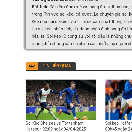
Bút tính:
Có niềm đam mê với bóng đá từ thuở nhỏ, 
trong lĩnh vực soi kèo, cá cược. Là chuyên gia soi 
Kèo nhà cái soikeoz.vip - Tôi sẽ cập nhật thông tin
tin soi kèo, phân tích, dự đoán nhận định bóng đá h
hết, tại Soi Kèo IO cộng sự với tôi đều là những ch
mang đến những bản tin chính xác nhất giúp người chơ
TIN LIÊN QUAN
Soi Kèo Chelsea vs Tottenham
Soi kèo Hoffe
Hotspur, 02:00 ngày 04/04/2025
00h45 ngày 2