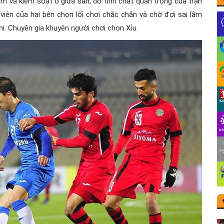
ậm và kiểm soát ở giữa sân, do tính chất quan trọng của trận
viên của hai bên chọn lối chơi chắc chắn và chờ đợi sai lầm
hi. Chuyên gia khuyên người chơi chọn Xỉu.