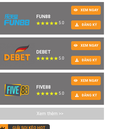
XEM NGAY
FUN88
5.0
ĐĂNG KÝ
XEM NGAY
DEBET
5.0
ĐĂNG KÝ
XEM NGAY
FIVE88
5.0
ĐĂNG KÝ
Xem thêm >>
GIẢI SOI KÈO HOT