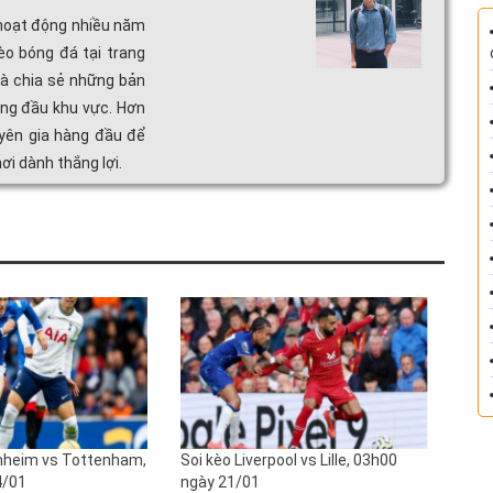
hoạt động nhiều năm
kèo bóng đá tại trang
 và chia sẻ những bản
àng đầu khu vực. Hơn
uyên gia hàng đầu để
i dành thắng lợi.
nheim vs Tottenham,
Soi kèo Liverpool vs Lille, 03h00
4/01
ngày 21/01