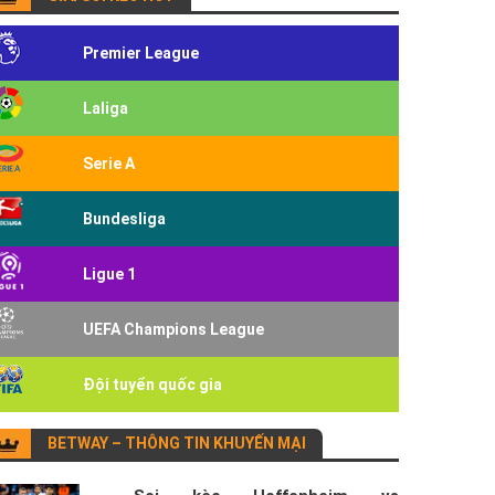
Premier League
Laliga
Serie A
Bundesliga
Ligue 1
UEFA Champions League
Đội tuyển quốc gia
BETWAY – THÔNG TIN KHUYẾN MẠI