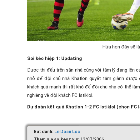
Hứa hẹn đây sẽ là
Soi kèo hiệp 1: Updating
Được thi đấu trên sân nhà cùng với tâm lý đang lên ca
nhỏ để đội chủ nhà Khatlon quyết tâm giành được 
khách quá mạnh thì rất khó để đội chủ nhà có thể làm 
nghiêng về đội khách FC Istiklol.
Dự đoán kết quả Khatlon 1-2 FC Istiklol (chọn FC Is
Bút danh:
Lê Doãn Lộc
Tham gia soikeoz.vip:
12/07/2006