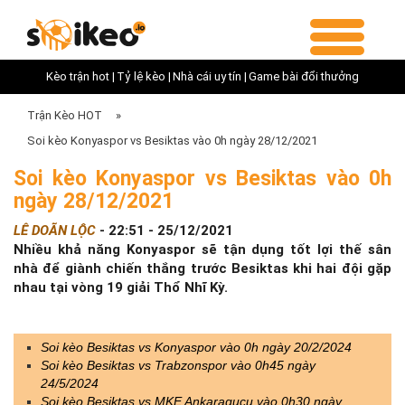
Kèo trận hot |
Tỷ lệ kèo |
Nhà cái uy tín |
Game bài đổi thưởng
Trận Kèo HOT
»
Soi kèo Konyaspor vs Besiktas vào 0h ngày 28/12/2021
Soi kèo Konyaspor vs Besiktas vào 0h
ngày 28/12/2021
LÊ DOÃN LỘC
-
22:51 - 25/12/2021
Nhiều khả năng Konyaspor sẽ tận dụng tốt lợi thế sân
nhà để giành chiến thắng trước Besiktas khi hai đội gặp
nhau tại vòng 19 giải Thổ Nhĩ Kỳ.
Soi kèo Besiktas vs Konyaspor vào 0h ngày 20/2/2024
Soi kèo Besiktas vs Trabzonspor vào 0h45 ngày
24/5/2024
Soi kèo Besiktas vs MKE Ankaragucu vào 0h30 ngày