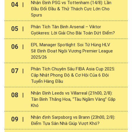
Nhận Định PSG vs Tottenham (14/8): Lần
04
Đầu Đối Đầu & Thử Thách Cực Lớn Cho
Spurs
Phân Tích Tân Binh Arsenal – Viktor
05
Gyökeres: Lời Giải Cho Bài Toán Dứt Điểm?
EPL Manager Spotlight: Soi Tứ Hùng HLV
06
Sẽ Định Đoạt Ngôi Vương Premier League
2025/26
Phân Tích Chuyên Sâu FIBA Asia Cup 2025:
07
Cập Nhật Phong Độ & Cơ Hội Của 6 Đội
Tuyển Hàng Đầu
Nhận Định Leeds vs Villarreal (21h00, 2/8):
08
Tân Binh Thăng Hoa, “Tàu Ngầm Vàng” Gặp
Khó
Nhận định Sarpsborg vs Brann (23h00, 2/8):
09
Điểm Tựa Sân Nhà Giúp Vượt Khó?