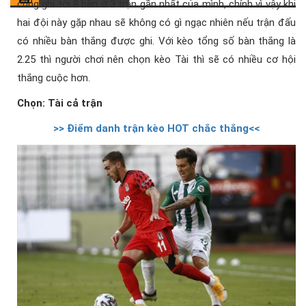
cùng ghi tới 8 bàn ở 3 trận gần nhất của mình, chính vì vậy khi
hai đội này gặp nhau sẽ không có gì ngạc nhiên nếu trận đấu
có nhiều bàn thắng được ghi. Với kèo tổng số bàn thắng là
2.25 thì người chơi nên chọn kèo Tài thì sẽ có nhiều cơ hội
thắng cuộc hơn.
Chọn: Tài cả trận
>> Điểm danh trận kèo HOT chắc thắng<<