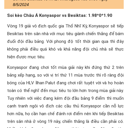
8/5/2024
Soi kèo Châu Á Konyaspor vs Besiktas: 1.98*0*1.90
Vòng 19 giải vô địch quốc gia Thổ Nhĩ Kỳ, Konyaspor sẽ tiếp
Besiktas trên sân nhà với mục tiêu giành chiến thắng để bám
đuổi đội đầu bảng. Với phong độ tốt thời gian qua thì đây
không phải điều quá khó và khả năng đội chủ nhà sẽ thực
hiện được mục tiêu.
Konyaspor đang chơi tốt mùa giải này khi đứng thứ 2 trên
bảng xếp hạng, so với vị trí thứ 11 mùa trước thì rõ ràng đội
bóng của HLV İlhan Palut đang chơi rất tuyệt vời và họ hoàn
toàn có thể nghĩ đến mục tiêu to lớn hơn trong mùa giải này.
Tuy nhiên với việc đang kém đội đầu bảng 9 điểm thì muốn
cạnh tranh ngôi vô địch các cầu thủ Konyaspor cần nỗ lực
hơn nữa, họ cần hạn chế đánh rơi điểm nên khi tiếp Besiktas
trên sân nhà ở vòng 19 này, chiến thắng là điều cần phải có.