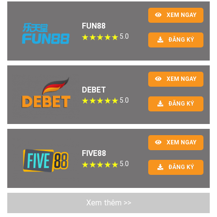
XEM NGAY
FUN88
5.0
ĐĂNG KÝ
XEM NGAY
DEBET
5.0
ĐĂNG KÝ
XEM NGAY
FIVE88
5.0
ĐĂNG KÝ
Xem thêm >>