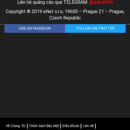
@ads365s
Liên hệ quảng cáo qua TELEGRAM:
Copyright © 2019 eNet s.r.o, 19600 – Prague 21 – Prague,
Czech Republic
LIKE ON FACEBOOK
FOLLOW ON TWITTER
Về Chúng Tôi
Chính Sách Bảo Mật
Điều Khoản
Liên Hệ