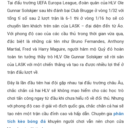
Tại đấu trường UEFA Europa League, đoàn quân của HLV Ole
Gunnar Solskjær sau khi đánh bại Club Brugge ở vòng 1/32 với
tổng tỉ số sau 2 lượt trận là 6-1 thì ở vòng 1/16 họ sẽ có
chuyến làm khách trên sân của LASK – đại diện đến từ Áo.
Với phong độ cao của các cầu thủ trong thời gian vừa qua,
đặc biệt là những cái tên như Bruno Fernandes, Anthony
Martial, Fred và Harry Maguire, người hâm mộ Quỷ đỏ hoàn
toàn tin tưởng thầy trò HLV Ole Gunnar Solskjær sẽ rời sân
của LASK với một chiến thắng và tạo ra được nhiều lợi thế ở
trận đấu lượt về.
Đây là lần đầu tiên hai đội gặp nhau tại đấu trường châu Âu,
chắc chắn cả hai HLV sẽ không mạo hiểm cho các học trò
chơi tấn công ngay từ đầu khi chưa hiểu rõ về đối thủ. Nhưng
với phong độ cao ở giải vô địch quốc gia, chắc chắn cả hai sẽ
tạo nên một trận cầu đỉnh cao và hấp dẫn. Chuyên gia
phân
tích kèo bóng đá
khuyên người chơi vẫn nên chọn cửa