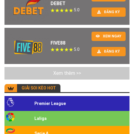
DEBET
5.0
ĐĂNG KÝ
XEM NGAY
FIVE88
5.0
ĐĂNG KÝ
Xem thêm >>
GIẢI SOI KÈO HOT
Premier League
Laliga
Serie A