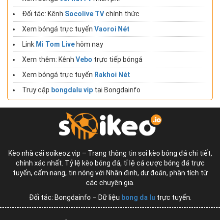
Đối tác: Kênh
Socolive TV
chính thức
Xem bóngá trực tuyến
Vaoroi Nét
Link
Mi Tom Live
hôm nay
Xem thêm: Kênh
Vebo
trực tiếp bóngá
Xem bóngá trực tuyến
Rakhoi Nét
Truy cập
bongdalu vip
tại Bongdainfo
Kèo nhà cái soikeoz.vip – Trang thông tin soi kèo bóng đá chi tiết,
chính xác nhất. Tỷ lệ kèo bóng đá, tỉ lệ cá cược bóng đá trực
tuyến, cẩm nang, tin nóng với Nhận định, dự đoán, phân tích từ
các chuyên gia.
Đối tác: Bongdainfo – Dữ liệu
bong da lu
trực tuyến.