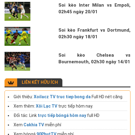
Soi kèo Inter Milan vs Empoli,
02h45 ngày 20/01
Soi kèo Frankfurt vs Dortmund,
02h30 ngày 18/01
Soi kèo Chelsea vs
Bournemouth, 02h30 ngày 14/01
LIÊN KẾT HỮU ÍCH
Giới thiệu:
Xoilacz TV truc tiep bong da
Full HD nét căng.
Xem thêm:
Xôi Lạc TV
trực tiếp hôm nay.
Đối tác: Link
trực tiếp bóngá hôm nay
full HD
Xem
Cakhia TV
miễn phí
Xem bóngá
90PhutTV
miễn phí