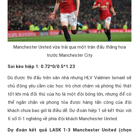
Manchester United vừa trải qua một trận đấu thăng hoa
trước Manchester City
Soi kèo hiệp 1: 0.72*0/0.5*1.23
Dù được thi đấu trên sân nhà nhưng HLV Valérien Ismaël sẽ
chủ động yêu cầm các học trò chơi chậm và phòng thủ thật
tốt khi mà đối thủ của họ là một đội bóng lớn, nhưng để có
thể ngăn chặn và phong tỏa được hàng tấn công của đội
khách chưa bao giờ là điều dễ. Dự đoán hiệp 1 sẽ kết thúc với
tỉ số 0-1 nghiêng về phía đội khách Manchester United.
Dự đoán kết quả LASK 1-3 Manchester United (chọn