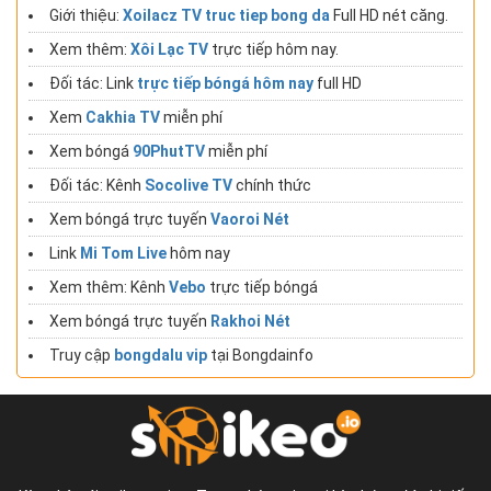
Giới thiệu:
Xoilacz TV truc tiep bong da
Full HD nét căng.
Xem thêm:
Xôi Lạc TV
trực tiếp hôm nay.
Đối tác: Link
trực tiếp bóngá hôm nay
full HD
Xem
Cakhia TV
miễn phí
Xem bóngá
90PhutTV
miễn phí
Đối tác: Kênh
Socolive TV
chính thức
Xem bóngá trực tuyến
Vaoroi Nét
Link
Mi Tom Live
hôm nay
Xem thêm: Kênh
Vebo
trực tiếp bóngá
Xem bóngá trực tuyến
Rakhoi Nét
Truy cập
bongdalu vip
tại Bongdainfo