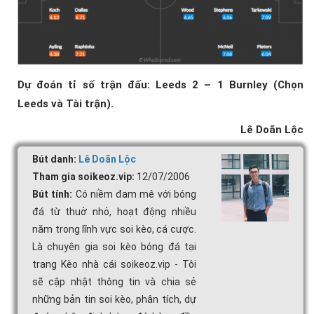
Dự đoán tỉ số trận đấu: Leeds 2 – 1 Burnley (Chọn
Leeds và Tài trận).
Lê Doãn Lộc
Bút danh:
Lê Doãn Lộc
Tham gia soikeoz.vip:
12/07/2006
Bút tính:
Có niềm đam mê với bóng
đá từ thuở nhỏ, hoạt động nhiều
năm trong lĩnh vực soi kèo, cá cược.
Là chuyên gia soi kèo bóng đá tại
trang Kèo nhà cái soikeoz.vip - Tôi
sẽ cập nhật thông tin và chia sẻ
những bản tin soi kèo, phân tích, dự