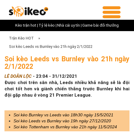
Kèo trận hot |
Tỷ lệ kèo |
Nhà cái uy tín |
Game bài đổi thưởng
Trận Kèo HOT
»
Soi kèo Leeds vs Burnley vào 21h ngày 2/1/2022
Soi kèo Leeds vs Burnley vào 21h ngày
2/1/2022
LÊ DOÃN LỘC
-
23:04 - 31/12/2021
Được chơi trên sân nhà, Leeds nhiều khả năng sẽ là đội
chơi tốt hơn và giành chiến thắng trước Burnley khi hai
đội gặp nhau ở vòng 21 Premier League.
Soi kèo Burnley vs Leeds vào 18h30 ngày 15/5/2021
Soi kèo Leeds vs Burnley vào 19h ngày 27/12/2020
Soi kèo Tottenham vs Burnley vào 21h ngày 11/5/2024