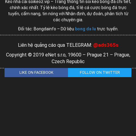
Kèo nhà cái soikeoz.vip – Trang thông tin soi kèo bóng đá chi tiết,
chính xác nhất. Tỷ lệ kèo bóng đá, tỉ lệ cá cược bóng đá trực
tuyến, cẩm nang, tin nóng với Nhận định, dự đoán, phân tích từ
các chuyên gia.
Đối tác: Bongdainfo – Dữ liệu
bong da lu
trực tuyến.
@ads365s
Liên hệ quảng cáo qua TELEGRAM:
Copyright © 2019 eNet s.r.o, 19600 – Prague 21 – Prague,
Czech Republic
LIKE ON FACEBOOK
FOLLOW ON TWITTER