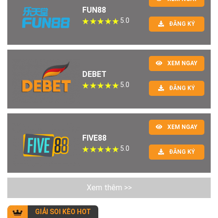
FUN88
5.0
ĐĂNG KÝ
XEM NGAY
DEBET
5.0
ĐĂNG KÝ
XEM NGAY
FIVE88
5.0
ĐĂNG KÝ
Xem thêm >>
GIẢI SOI KÈO HOT