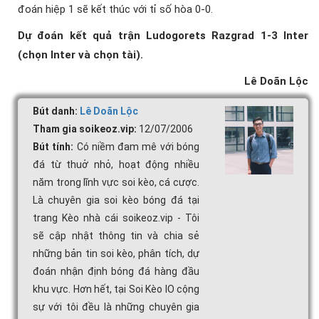
đoán hiệp 1 sẽ kết thúc với tỉ số hòa 0-0.
Dự đoán kết quả trận Ludogorets Razgrad 1-3 Inter
(chọn Inter và chọn tài).
Lê Doãn Lộc
Bút danh:
Lê Doãn Lộc
Tham gia soikeoz.vip:
12/07/2006
Bút tính:
Có niềm đam mê với bóng
đá từ thuở nhỏ, hoạt động nhiều
năm trong lĩnh vực soi kèo, cá cược.
Là chuyên gia soi kèo bóng đá tại
trang Kèo nhà cái soikeoz.vip - Tôi
sẽ cập nhật thông tin và chia sẻ
những bản tin soi kèo, phân tích, dự
đoán nhận định bóng đá hàng đầu
khu vực. Hơn hết, tại Soi Kèo IO cộng
sự với tôi đều là những chuyên gia