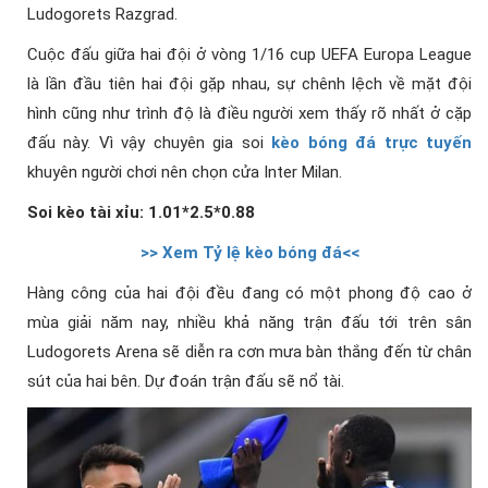
Ludogorets Razgrad.
Cuộc đấu giữa hai đội ở vòng 1/16 cup UEFA Europa League
là lần đầu tiên hai đội gặp nhau, sự chênh lệch về mặt đội
hình cũng như trình độ là điều người xem thấy rõ nhất ở cặp
đấu này. Vì vậy chuyên gia soi
kèo bóng đá trực tuyến
khuyên người chơi nên chọn cửa Inter Milan.
Soi kèo tài xỉu: 1.01*2.5*0.88
>> Xem Tỷ lệ kèo bóng đá<<
Hàng công của hai đội đều đang có một phong độ cao ở
mùa giải năm nay, nhiều khả năng trận đấu tới trên sân
Ludogorets Arena sẽ diễn ra cơn mưa bàn thắng đến từ chân
sút của hai bên. Dự đoán trận đấu sẽ nổ tài.