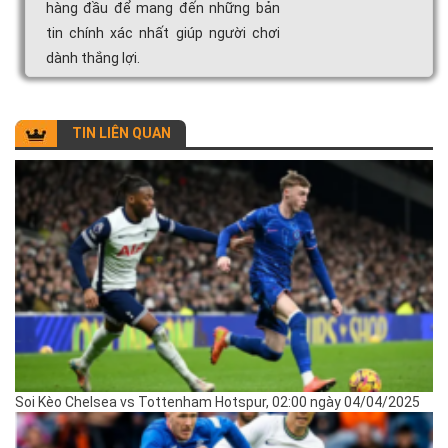
hàng đầu để mang đến những bản
tin chính xác nhất giúp người chơi
dành thắng lợi.
TIN LIÊN QUAN
Soi Kèo Chelsea vs Tottenham Hotspur, 02:00 ngày 04/04/2025