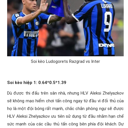
Soi kèo Ludogorets Razgrad vs Inter
Soi kèo hiệp 1: 0.64*0.5*1.39
Dù được thi đấu trên sân nhà, nhưng HLV Aleksi Zhelyazkov
sẽ không mạo hiểm chơi tấn công ngay từ đầu vì đối thủ của
họ là một đội bóng rất mạnh, chắc chắn phòng ngự sẽ được
HLV Aleksi Zhelyazkov ưu tiên sử dụng từ đầu nhằm hạn chế
sức mạnh của các cầu thủ tấn công bên phía đội khách. Dự