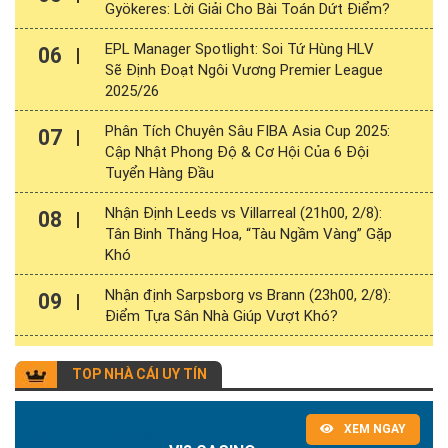
Gyökeres: Lời Giải Cho Bài Toán Dứt Điểm?
EPL Manager Spotlight: Soi Tứ Hùng HLV
06
Sẽ Định Đoạt Ngôi Vương Premier League
2025/26
Phân Tích Chuyên Sâu FIBA Asia Cup 2025:
07
Cập Nhật Phong Độ & Cơ Hội Của 6 Đội
Tuyển Hàng Đầu
Nhận Định Leeds vs Villarreal (21h00, 2/8):
08
Tân Binh Thăng Hoa, “Tàu Ngầm Vàng” Gặp
Khó
Nhận định Sarpsborg vs Brann (23h00, 2/8):
09
Điểm Tựa Sân Nhà Giúp Vượt Khó?
TOP NHÀ CÁI UY TÍN
XEM NGAY