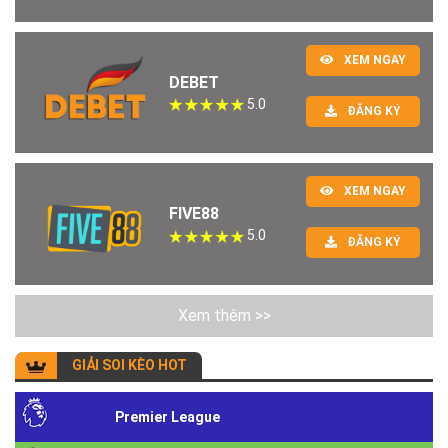
XEM NGAY
DEBET
5.0
ĐĂNG KÝ
XEM NGAY
FIVE88
5.0
ĐĂNG KÝ
Xem thêm >>
GIẢI SOI KÈO HOT
Premier League