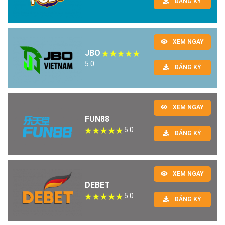
ĐĂNG KÝ
XEM NGAY
JBO
5.0
ĐĂNG KÝ
XEM NGAY
FUN88
5.0
ĐĂNG KÝ
XEM NGAY
DEBET
5.0
ĐĂNG KÝ