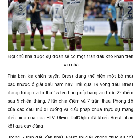
Đội chủ nhà được dự đoán sẽ có một trận đấu khó khăn trên
sân nhà
Phía bên kia chiến tuyến, Brest đang thể hiện một bộ mặt
bạc nhược ở giải đấu năm nay. Trải qua 19 vòng đấu, Brest
đang đứng ở vị trí thứ 15 tên bảng xếp hạng và được 22 điểm
sau 5 chiến thắng, 7 lần chia điểm và 7 trận thua. Phong độ
của các cầu thủ đi xuống và đấu pháp chưa thực sự mang
đến hiệu quả của HLV Olivier Dall’Oglio đã khiến Brest nhận
kết quả cay đắng.
Trong 5 trận đấu gần nhất, Brest thi đấu không thực sự tốt