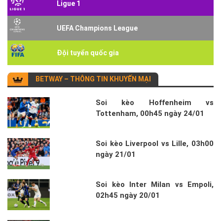
Ligue 1
UEFA Champions League
Đội tuyển quốc gia
BETWAY – THÔNG TIN KHUYẾN MẠI
Soi kèo Hoffenheim vs
Tottenham, 00h45 ngày 24/01
Soi kèo Liverpool vs Lille, 03h00
ngày 21/01
Soi kèo Inter Milan vs Empoli,
02h45 ngày 20/01