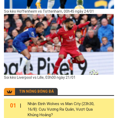
Soi kèo Hoffenheim vs Tottenham, 00h45 ngày 24/01
Soi kèo Liverpool vs Lille, 03h00 ngày 21/01
TIN NÓNG BÓNG ĐÁ
Nhận Định Wolves vs Man City (23h30,
01
16/8): Cựu Vương Ra Quân, Vượt Qua
Khủng Hoảng?