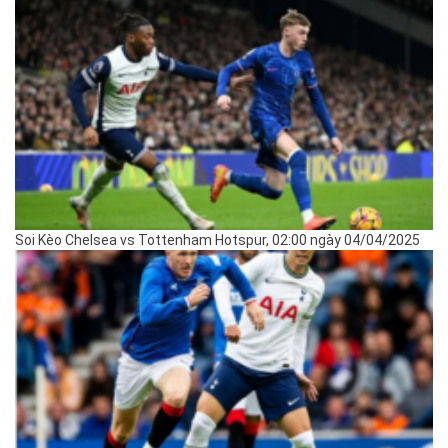
Soi Kèo Chelsea vs Tottenham Hotspur, 02:00 ngày 04/04/2025