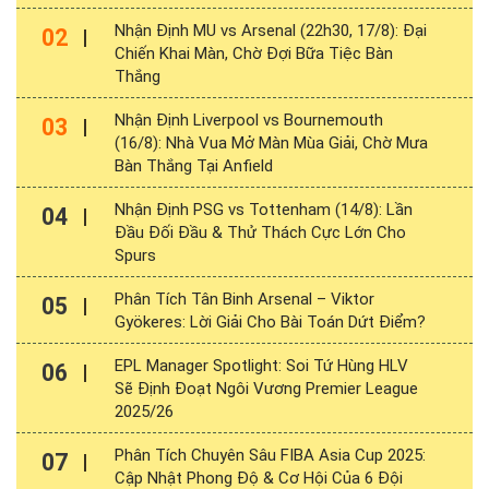
Nhận Định MU vs Arsenal (22h30, 17/8): Đại
02
Chiến Khai Màn, Chờ Đợi Bữa Tiệc Bàn
Thắng
Nhận Định Liverpool vs Bournemouth
03
(16/8): Nhà Vua Mở Màn Mùa Giải, Chờ Mưa
Bàn Thắng Tại Anfield
Nhận Định PSG vs Tottenham (14/8): Lần
04
Đầu Đối Đầu & Thử Thách Cực Lớn Cho
Spurs
Phân Tích Tân Binh Arsenal – Viktor
05
Gyökeres: Lời Giải Cho Bài Toán Dứt Điểm?
EPL Manager Spotlight: Soi Tứ Hùng HLV
06
Sẽ Định Đoạt Ngôi Vương Premier League
2025/26
Phân Tích Chuyên Sâu FIBA Asia Cup 2025:
07
Cập Nhật Phong Độ & Cơ Hội Của 6 Đội