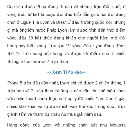
Cup liên đoàn Pháp đang đi dần về những trận đấu cuối, ờ
vòng đấu tứ kết là cuộc đối đầu hấp dẫn giữa hai đội đang
chơi ở Ligue 1 là Lyon và Brest.Ở đấu trường quốc nội, những
gì mà ông lớn nước Pháp Lyon làm được tính đến thời điểm
vòng đấu 19 kết thúc đang khiến cho người hâm mộ đội
bóng này thất vọng. Trải qua 19 vòng đấu, Lyon đang đứng
thứ 12 trên bảng xếp hạng và được 26 điểm sau 7 chiến
thắng, 5 trận hòa và 7 trận thua.
>> Xem TIPS kèo<<
Trong 5 trận đấu gần nhất, Lyon chỉ có được 2 chiến thắng, 1
trận hòa và 2 trận thua. Những gì các cầu thủ thể hiện cùng
với chiến thuật chưa thực sự hợp lý đã khiến “Les Gone” gặp
nhiều khó khăn và tự đưa mình vào thế khó trong cuộc đua
giành tấm vé tham dự châu Âu mùa giải năm sau.
Hàng công của Lyon với những chân sút như Moussa