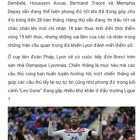
Dembélé, Houssem Aouar, Bertrand Traoré và Memphis
Depay vẫn đang thể hiện phong độ tốt khi đã đóng góp cho
đội bóng đến 28 bàn thắng. Hàng thủ vẫn đang thi đấu tốt và
chắc chắn khi mới chỉ nhận 18 bàn thua tính đến thời điểm
vòng 19 kết thúc, nhưng những sai lầm của các cá nhân trong
những trận cầu quan trọng đá khiến Lyon đánh mất điểm số.
Ở cup liên đoàn Pháp, Lyon sẽ có cuộc tiếp đón Brest trên
sân nhà Olympique Lyonnais. Chiến thắng là mục tiêu mà các
cầu thủ cùng ban huấn luyện hướng tới, một chiến thắng sẽ
giúp các cầu thủ lấy lại sự tự tin cũng như phong độ trong bối
cảnh “Les Gone” đang gặp nhiều khó khăn ở đấu trường Ligue
1.