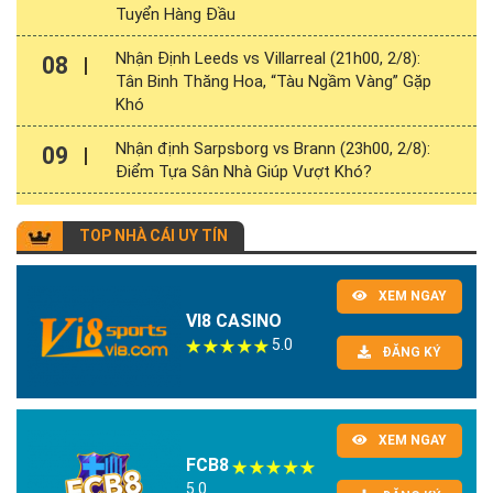
Tuyển Hàng Đầu
Nhận Định Leeds vs Villarreal (21h00, 2/8):
08
Tân Binh Thăng Hoa, “Tàu Ngầm Vàng” Gặp
Khó
Nhận định Sarpsborg vs Brann (23h00, 2/8):
09
Điểm Tựa Sân Nhà Giúp Vượt Khó?
TOP NHÀ CÁI UY TÍN
XEM NGAY
VI8 CASINO
5.0
ĐĂNG KÝ
XEM NGAY
FCB8
5.0