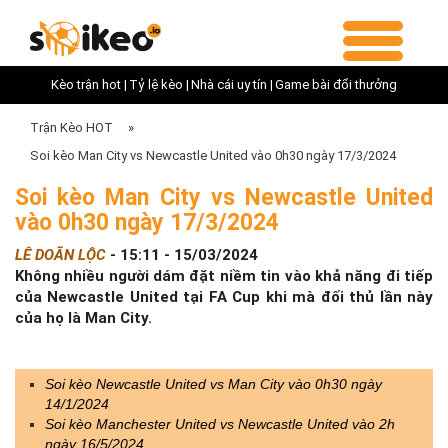
Kèo trận hot |
Tỷ lệ kèo |
Nhà cái uy tín |
Game bài đổi thưởng
Trận Kèo HOT
»
Soi kèo Man City vs Newcastle United vào 0h30 ngày 17/3/2024
Soi kèo Man City vs Newcastle United
vào 0h30 ngày 17/3/2024
LÊ DOÃN LỘC
-
15:11 - 15/03/2024
Không nhiều người dám đặt niềm tin vào khả năng đi tiếp
của Newcastle United tại FA Cup khi mà đối thủ lần này
của họ là Man City.
Soi kèo Newcastle United vs Man City vào 0h30 ngày
14/1/2024
Soi kèo Manchester United vs Newcastle United vào 2h
ngày 16/5/2024