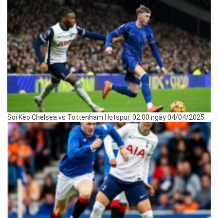
Soi Kèo Chelsea vs Tottenham Hotspur, 02:00 ngày 04/04/2025