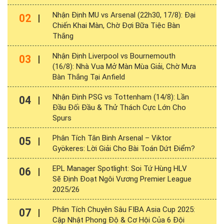
Nhận Định MU vs Arsenal (22h30, 17/8): Đại
02
Chiến Khai Màn, Chờ Đợi Bữa Tiệc Bàn
Thắng
Nhận Định Liverpool vs Bournemouth
03
(16/8): Nhà Vua Mở Màn Mùa Giải, Chờ Mưa
Bàn Thắng Tại Anfield
Nhận Định PSG vs Tottenham (14/8): Lần
04
Đầu Đối Đầu & Thử Thách Cực Lớn Cho
Spurs
Phân Tích Tân Binh Arsenal – Viktor
05
Gyökeres: Lời Giải Cho Bài Toán Dứt Điểm?
EPL Manager Spotlight: Soi Tứ Hùng HLV
06
Sẽ Định Đoạt Ngôi Vương Premier League
2025/26
Phân Tích Chuyên Sâu FIBA Asia Cup 2025:
07
Cập Nhật Phong Độ & Cơ Hội Của 6 Đội