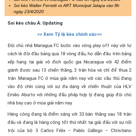
Soi kèo Walter Ferretti vs ART Municipal Jalapa vào 8h
ngày 23/4/2020
Soi kèo châu Á: Updating
>> Xem Tỷ lệ kèo chính xác<<
Đội chủ nhà Managua FC bước vào vòng play off này với tư
cách là đội đầu bảng qua 18 vòng đấu, họ dẫn đầu trên bảng
xếp hạng tại giải vô địch quốc gia Nicaragua với 42 điểm
giành được sau 13 chiến thắng, 3 trận hòa và chỉ để thua 2
trận. Managua FC ở mùa giải năm nay với các cầu thủ đang
vào độ chín cùng với sự đa dạng về chiến thuật của HLV
Emilio Aburto với những đấu pháp hợp lý đang giúp đội chủ
nhà bay cao ở mùa giải năm nay.
Hàng công đang là điểm sáng với 33 bàn thắng sau 18 trận
đấu và đang là hàng công tốt thứ nhất tại giải đấu với sự nổi
trội của bộ 3 Carlos Félix – Pablo Gállego – Christiano