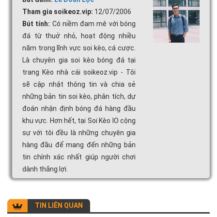
Tham gia soikeoz.vip:
12/07/2006
Bút tính:
Có niềm đam mê với bóng
đá từ thuở nhỏ, hoạt động nhiều
năm trong lĩnh vực soi kèo, cá cược.
Là chuyên gia soi kèo bóng đá tại
trang Kèo nhà cái soikeoz.vip - Tôi
sẽ cập nhật thông tin và chia sẻ
những bản tin soi kèo, phân tích, dự
đoán nhận định bóng đá hàng đầu
khu vực. Hơn hết, tại Soi Kèo IO cộng
sự với tôi đều là những chuyên gia
hàng đầu để mang đến những bản
tin chính xác nhất giúp người chơi
dành thắng lợi.
TIN LIÊN QUAN