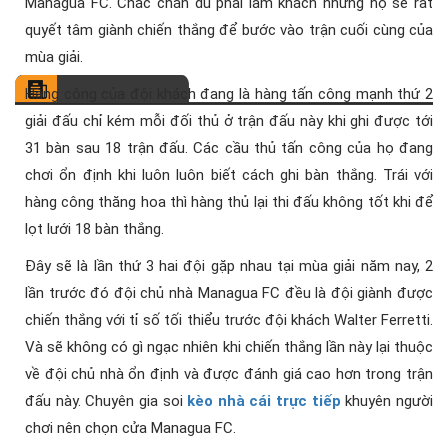
Managua FC. Chắc chắn dù phải làm khách nhưng họ sẽ rất
quyết tâm giành chiến thắng để bước vào trận cuối cùng của
mùa giải.
Hàng công của đội khách đang là hàng tấn công mạnh thứ 2
giải đấu chỉ kém mỗi đối thủ ở trận đấu này khi ghi được tới
31 bàn sau 18 trận đấu. Các cầu thủ tấn công của họ đang
chơi ổn định khi luôn luôn biết cách ghi bàn thắng. Trái với
hàng công thăng hoa thì hàng thủ lại thi đấu không tốt khi để
lọt lưới 18 bàn thắng.
Đây sẽ là lần thứ 3 hai đội gặp nhau tại mùa giải năm nay, 2
lần trước đó đội chủ nhà Managua FC đều là đội giành được
chiến thắng với tỉ số tối thiểu trước đội khách Walter Ferretti.
Và sẽ không có gì ngạc nhiên khi chiến thắng lần này lại thuộc
về đội chủ nhà ổn định và được đánh giá cao hơn trong trận
đấu này. Chuyên gia soi
kèo nhà cái trực tiếp
khuyên người
chơi nên chọn cửa Managua FC.