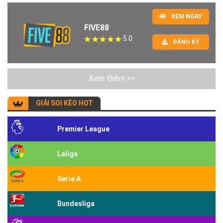
XEM NGAY
FIVE88
5.0
ĐĂNG KÝ
Xem thêm >>
GIẢI SOI KÈO HOT
Premier League
Laliga
Serie A
Bundesliga