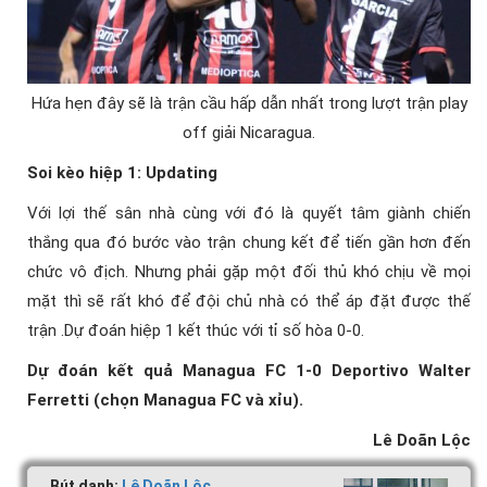
Hứa hẹn đây sẽ là trận cầu hấp dẫn nhất trong lượt trận play
off giải Nicaragua.
Soi kèo hiệp 1: Updating
Với lợi thế sân nhà cùng với đó là quyết tâm giành chiến
thắng qua đó bước vào trận chung kết để tiến gần hơn đến
chức vô địch. Nhưng phải gặp một đối thủ khó chịu về mọi
mặt thì sẽ rất khó để đội chủ nhà có thể áp đặt được thế
trận .Dự đoán hiệp 1 kết thúc với tỉ số hòa 0-0.
Dự đoán kết quả Managua FC 1-0 Deportivo Walter
Ferretti (chọn Managua FC và xỉu).
Lê Doãn Lộc
Bút danh:
Lê Doãn Lộc