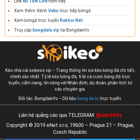
Link
Mi Tom Live
hôm nay
Xem thêm: Kênh
Vebo
trực tiếp bóngá
Xem bóngá trực tuyến
Rakhoi Nét
Truy cập
bongdalu vip
tại Bongdainfo
Kèo nhà cái soikeoz.vip – Trang thông tin soi kèo bóng đá chi tiết,
chính xác nhất. Tỷ lệ kèo bóng đá, tỉ lệ cá cược bóng đá trực
tuyến, cẩm nang, tin nóng với Nhận định, dự đoán, phân tích từ
các chuyên gia.
Đối tác: Bongdainfo – Dữ liệu
bong da lu
trực tuyến.
@ads365s
Liên hệ quảng cáo qua TELEGRAM:
Copyright © 2019 eNet s.r.o, 19600 – Prague 21 – Prague,
Czech Republic