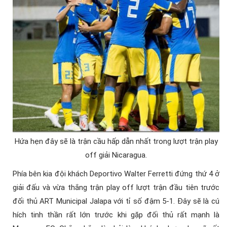
Hứa hẹn đây sẽ là trận cầu hấp dẫn nhất trong lượt trận play
off giải Nicaragua.
Phía bên kia đội khách Deportivo Walter Ferretti đứng thứ 4 ở
giải đấu và vừa thắng trận play off lượt trận đầu tiên trước
đối thủ ART Municipal Jalapa với tỉ số đậm 5-1. Đây sẽ là cú
hích tinh thần rất lớn trước khi gặp đối thủ rất mạnh là