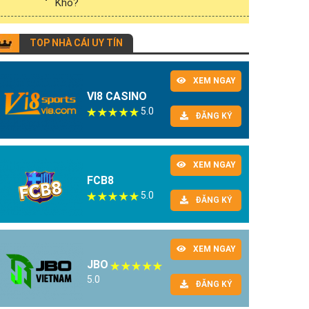
Khó?
TOP NHÀ CÁI UY TÍN
XEM NGAY
VI8 CASINO
5.0
ĐĂNG KÝ
XEM NGAY
FCB8
5.0
ĐĂNG KÝ
XEM NGAY
JBO
5.0
ĐĂNG KÝ