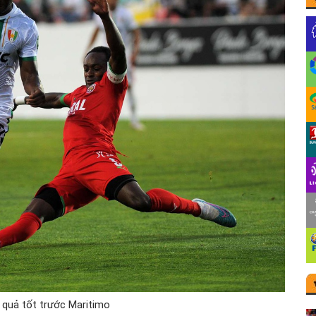
t quả tốt trước Maritimo