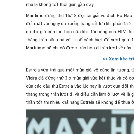
nhà là không tốt thời gian gần đây.
Maritimo đứng thứ 16/18 đội tại giải vô địch Bồ Đào 
đối mặt với nguy cơ xuống hạng rất lớn khi phải đá 2 
cơ đó giờ còn lớn hơn nữa khi đội bóng của HLV Jos
thắng trên sân nhà với tỉ số cách biệt để vượt qua 
Martitimo sẽ chỉ có được trận hòa ở trận lượt về này.
>> Xem kèo tr
Estrela vừa trải qua một mùa giải vô cùng ấn tượng, t
Vieira đã đứng thứ 3 ở mùa giải vừa kết thúc và có cơ
của các cầu thủ Estrela vào lúc này là vượt qua đối t
thắng trong trận lượt đi và điều cần làm ở lượt về là
thần tốt thì nhiều khả năng Estrela sẽ không để thua ở