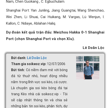
Nam, Chen Guokang , C. Egbuchulam.
Shanghai Port: Yan Junling, Jiang Guangtai, Wang Shenchao,
Wei Zhen, Li Shuai, Cai Huikang, M. Vargas, Lü Wenjun, I.
Kallon, C. Ndiaye, Ablahan Haliq.
Dự đoán kết quả trận đấu: Meizhou Hakka 0-1 Shanghai
Port (chọn Shanghai Port và chọn Xỉu).
Lê Doãn Lộc
Bút danh:
Lê Doãn Lộc
Tham gia soikeoz.vip:
12/07/2006
Bút tính:
Có niềm đam mê với bóng
đá từ thuở nhỏ, hoạt động nhiều
năm trong lĩnh vực soi kèo, cá cược.
Là chuyên gia soi kèo bóng đá tại
trang Kèo nhà cái soikeoz.vip - Tôi
sẽ cập nhật thông tin và chia sẻ
những bản tin soi kèo, phân tích, dự