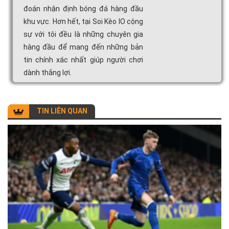
đoán nhận định bóng đá hàng đầu
khu vực. Hơn hết, tại Soi Kèo IO cộng
sự với tôi đều là những chuyên gia
hàng đầu để mang đến những bản
tin chính xác nhất giúp người chơi
dành thắng lợi.
TIN LIÊN QUAN