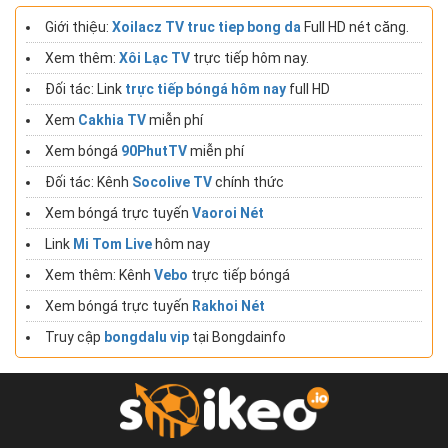
Giới thiệu:
Xoilacz TV truc tiep bong da
Full HD nét căng.
Xem thêm:
Xôi Lạc TV
trực tiếp hôm nay.
Đối tác: Link
trực tiếp bóngá hôm nay
full HD
Xem
Cakhia TV
miễn phí
Xem bóngá
90PhutTV
miễn phí
Đối tác: Kênh
Socolive TV
chính thức
Xem bóngá trực tuyến
Vaoroi Nét
Link
Mi Tom Live
hôm nay
Xem thêm: Kênh
Vebo
trực tiếp bóngá
Xem bóngá trực tuyến
Rakhoi Nét
Truy cập
bongdalu vip
tại Bongdainfo