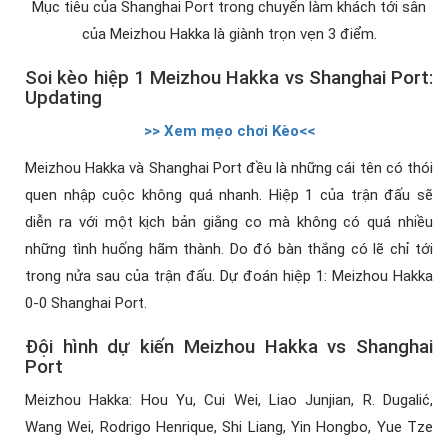
Mục tiêu của Shanghai Port trong chuyến làm khách tới sân
của Meizhou Hakka là giành trọn vẹn 3 điểm.
Soi kèo hiệp 1 Meizhou Hakka vs Shanghai Port:
Updating
>> Xem mẹo chơi Kèo<<
Meizhou Hakka và Shanghai Port đều là những cái tên có thói
quen nhập cuộc không quá nhanh. Hiệp 1 của trận đấu sẽ
diễn ra với một kịch bản giằng co mà không có quá nhiều
những tình huống hãm thành. Do đó bàn thắng có lẽ chỉ tới
trong nửa sau của trận đấu. Dự đoán hiệp 1: Meizhou Hakka
0-0 Shanghai Port.
Đội hình dự kiến Meizhou Hakka vs Shanghai
Port
Meizhou Hakka: Hou Yu, Cui Wei, Liao Junjian, R. Dugalić,
Wang Wei, Rodrigo Henrique, Shi Liang, Yin Hongbo, Yue Tze