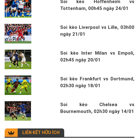
Soi kèo Hoffenheim vs
Tottenham, 00h45 ngày 24/01
Soi kèo Liverpool vs Lille, 03h00
ngày 21/01
Soi kèo Inter Milan vs Empoli,
02h45 ngày 20/01
Soi kèo Frankfurt vs Dortmund,
02h30 ngày 18/01
Soi kèo Chelsea vs
Bournemouth, 02h30 ngày 14/01
LIÊN KẾT HỮU ÍCH