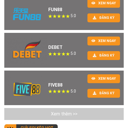
XEM NGAY
FUN88
5.0
ĐĂNG KÝ
XEM NGAY
DEBET
5.0
ĐĂNG KÝ
XEM NGAY
FIVE88
5.0
ĐĂNG KÝ
Xem thêm >>