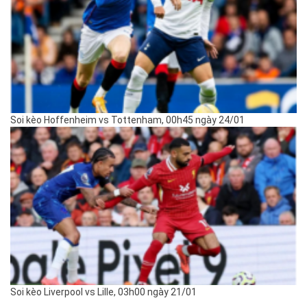
Soi kèo Hoffenheim vs Tottenham, 00h45 ngày 24/01
Soi kèo Liverpool vs Lille, 03h00 ngày 21/01