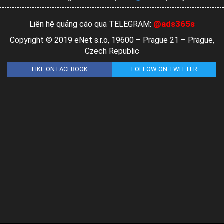
@ads365s
Liên hệ quảng cáo qua TELEGRAM:
Copyright © 2019 eNet s.r.o, 19600 – Prague 21 – Prague,
Czech Republic
LIKE ON FACEBOOK
FOLLOW ON TWITTER