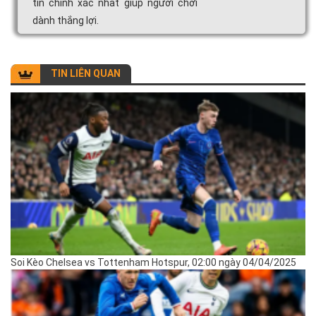
tin chính xác nhất giúp người chơi
dành thắng lợi.
TIN LIÊN QUAN
Soi Kèo Chelsea vs Tottenham Hotspur, 02:00 ngày 04/04/2025