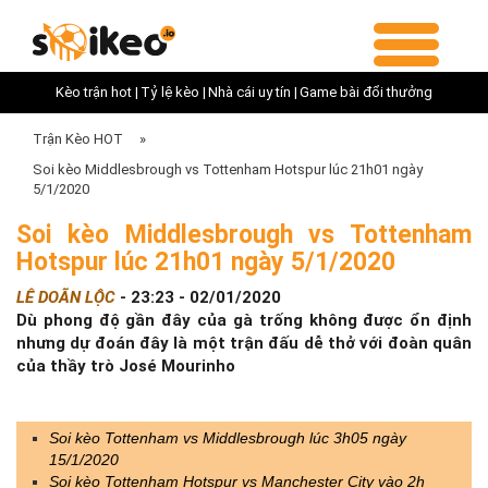
Kèo trận hot |
Tỷ lệ kèo |
Nhà cái uy tín |
Game bài đổi thưởng
Trận Kèo HOT
»
Soi kèo Middlesbrough vs Tottenham Hotspur lúc 21h01 ngày
5/1/2020
Soi kèo Middlesbrough vs Tottenham
Hotspur lúc 21h01 ngày 5/1/2020
LÊ DOÃN LỘC
-
23:23 - 02/01/2020
Dù phong độ gần đây của gà trống không được ổn định
nhưng dự đoán đây là một trận đấu dễ thở với đoàn quân
của thầy trò José Mourinho
Soi kèo Tottenham vs Middlesbrough lúc 3h05 ngày
15/1/2020
Soi kèo Tottenham Hotspur vs Manchester City vào 2h