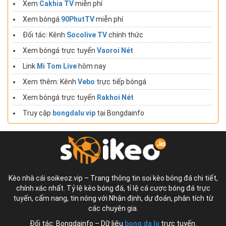
Xem
Cakhia TV
miễn phí
Xem bóngá
90PhutTV
miễn phí
Đối tác: Kênh
Socolive TV
chính thức
Xem bóngá trực tuyến
Vaoroi Nét
Link
Mi Tom Live
hôm nay
Xem thêm: Kênh
Vebo
trực tiếp bóngá
Xem bóngá trực tuyến
Rakhoi Nét
Truy cập
bongdalu vip
tại Bongdainfo
Kèo nhà cái soikeoz.vip – Trang thông tin soi kèo bóng đá chi tiết,
chính xác nhất. Tỷ lệ kèo bóng đá, tỉ lệ cá cược bóng đá trực
tuyến, cẩm nang, tin nóng với Nhận định, dự đoán, phân tích từ
các chuyên gia.
Đối tác: Bongdainfo – Dữ liệu
bong da lu
trực tuyến.