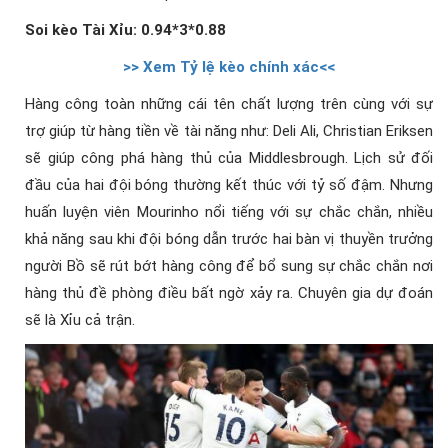
Soi kèo Tài Xỉu: 0.94*3*0.88
>> Xem Tỷ lệ kèo chính xác<<
Hàng công toàn những cái tên chất lượng trên cùng với sự
trợ giúp từ hàng tiền về tài năng như: Deli Ali, Christian Eriksen
sẽ giúp công phá hàng thủ của Middlesbrough. Lịch sử đối
đầu của hai đội bóng thường kết thúc với tỷ số đậm. Nhưng
huấn luyện viên Mourinho nổi tiếng với sự chắc chắn, nhiều
khả năng sau khi đội bóng dẫn trước hai bàn vị thuyền trưởng
người Bồ sẽ rút bớt hàng công để bổ sung sự chắc chắn nơi
hàng thủ đề phòng điều bất ngờ xảy ra. Chuyên gia dự đoán
sẽ là Xỉu cả trận.