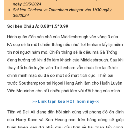
ngày 15/5/2024
Soi kèo Chelsea vs Tottenham Hotspur vào 1h30 ngày
3/5/2024
Soi kèo Châu Á: 0.88*1.5*0.99
Hành quân đến sân nhà của Middlesbrough vào vòng 3 của
FA cup sẽ là một chiến thắng nếu như Tottenham lấy lại niềm
tin nơi người hâm mộ. Chiến thắng sẽ là điều mà Gà Trống
đang hướng tới khi đến làm khách của Middlesbrough. Sau khi
thay đổi huấn luyện viên Tottenham vẫn chưa tìm lại được
chính mình mặc dù đã có một số mặt tích cực. Thất bại
trước Southampton tại Ngoại Hạng Anh làm cho Huấn Luyện
Viên Mourinho còn rất nhiều phải làm với đội bóng của mình.
>> Link trận kèo HOT hôm nay<<
Tiền vệ Deli Ali đang dần hồi sinh cùng với phong độ ổn định
của Harry Kane và Son Heung-min trên hàng công sẽ giúp
huấn luyện viên đỡ phải đau đầu hơn về bài toán tấn công.