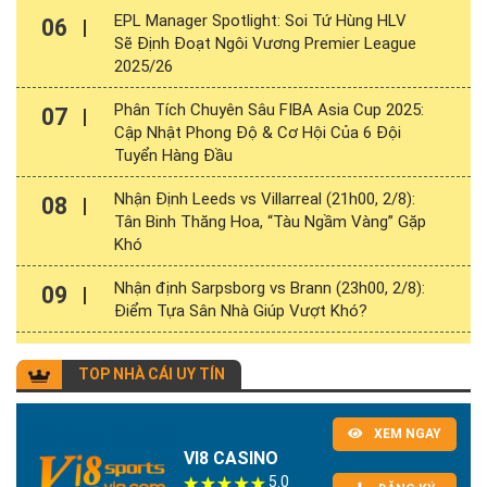
EPL Manager Spotlight: Soi Tứ Hùng HLV
06
Sẽ Định Đoạt Ngôi Vương Premier League
2025/26
Phân Tích Chuyên Sâu FIBA Asia Cup 2025:
07
Cập Nhật Phong Độ & Cơ Hội Của 6 Đội
Tuyển Hàng Đầu
Nhận Định Leeds vs Villarreal (21h00, 2/8):
08
Tân Binh Thăng Hoa, “Tàu Ngầm Vàng” Gặp
Khó
Nhận định Sarpsborg vs Brann (23h00, 2/8):
09
Điểm Tựa Sân Nhà Giúp Vượt Khó?
TOP NHÀ CÁI UY TÍN
XEM NGAY
VI8 CASINO
5.0