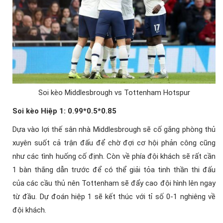
Soi kèo Middlesbrough vs Tottenham Hotspur
Soi kèo Hiệp 1: 0.99*0.5*0.85
Dựa vào lợi thế sân nhà Middlesbrough sẽ cố gắng phòng thủ
xuyên suốt cả trận đấu để chờ đợi cơ hội phản công cũng
như các tình huống cố định. Còn về phía đội khách sẽ rất cần
1 bàn thắng dẫn trước để có thể giải tỏa tinh thần thi đấu
của các cầu thủ nên Tottenham sẽ đẩy cao đội hình lên ngay
từ đầu. Dự đoán hiệp 1 sẽ kết thúc với tỉ số 0-1 nghiêng về
đội khách.