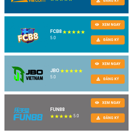
ĐĂNG KÝ
XEM NGAY
FCB8
5.0
ĐĂNG KÝ
XEM NGAY
JBO
5.0
ĐĂNG KÝ
XEM NGAY
FUN88
5.0
ĐĂNG KÝ