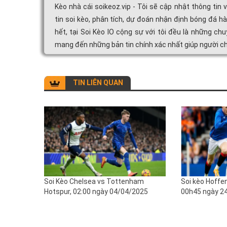
Kèo nhà cái soikeoz.vip - Tôi sẽ cập nhật thông tin
tin soi kèo, phân tích, dự đoán nhận định bóng đá h
hết, tại Soi Kèo IO cộng sự với tôi đều là những ch
mang đến những bản tin chính xác nhất giúp người chơ
TIN LIÊN QUAN
Soi Kèo Chelsea vs Tottenham
Soi kèo Hoffe
Hotspur, 02:00 ngày 04/04/2025
00h45 ngày 2