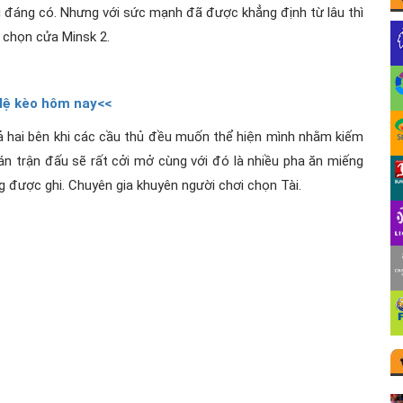
ng đáng có. Nhưng với sức mạnh đã được khẳng định từ lâu thì
 chọn cửa Minsk 2.
lệ kèo hôm nay<<
ả hai bên khi các cầu thủ đều muốn thể hiện mình nhằm kiếm
án trận đấu sẽ rất cởi mở cùng với đó là nhiều pha ăn miếng
g được ghi. Chuyên gia khuyên người chơi chọn Tài.