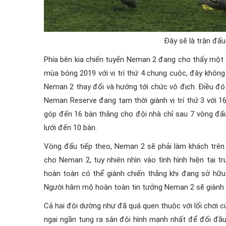
Đây sẽ là trận đấu
Phía bên kia chiến tuyến Neman 2 đang cho thấy một h
mùa bóng 2019 với vị trí thứ 4 chung cuộc, đây khôn
Neman 2 thay đổi và hướng tới chức vô địch. Điều đó
Neman Reserve đang tạm thời giành vị trí thứ 3 với 
góp đến 16 bàn thắng cho đội nhà chỉ sau 7 vòng đấu
lưới đến 10 bàn.
Vòng đấu tiếp theo, Neman 2 sẽ phải làm khách trên
cho Neman 2, tuy nhiên nhìn vào tình hình hiện tại 
hoàn toàn có thể giành chiến thắng khi đang sở hữu
Người hâm mộ hoàn toàn tin tưởng Neman 2 sẽ giành c
Cả hai đội dường như đã quá quen thuộc với lối chơi củ
ngại ngần tung ra sân đội hình mạnh nhất để đối đầu