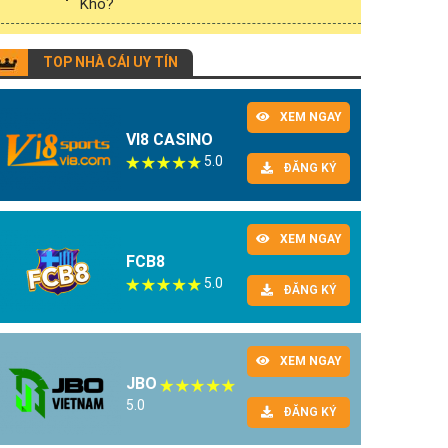
Khó?
TOP NHÀ CÁI UY TÍN
XEM NGAY
VI8 CASINO
5.0
ĐĂNG KÝ
XEM NGAY
FCB8
5.0
ĐĂNG KÝ
XEM NGAY
JBO
5.0
ĐĂNG KÝ