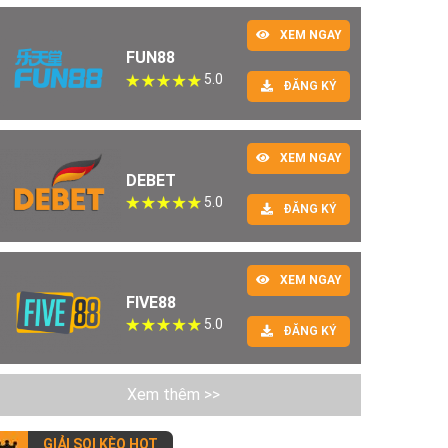
XEM NGAY
FUN88
5.0
ĐĂNG KÝ
XEM NGAY
DEBET
5.0
ĐĂNG KÝ
XEM NGAY
FIVE88
5.0
ĐĂNG KÝ
Xem thêm >>
GIẢI SOI KÈO HOT