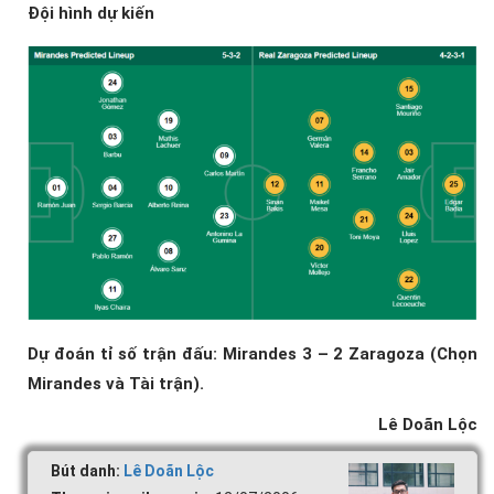
Đội hình dự kiến
Dự đoán tỉ số trận đấu: Mirandes 3 – 2 Zaragoza (Chọn
Mirandes và Tài trận).
Lê Doãn Lộc
Bút danh:
Lê Doãn Lộc