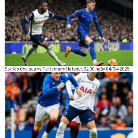
Soi Kèo Chelsea vs Tottenham Hotspur, 02:00 ngày 04/04/2025