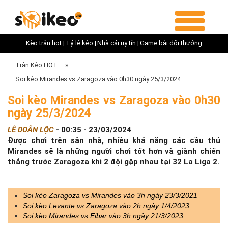
Kèo trận hot |
Tỷ lệ kèo |
Nhà cái uy tín |
Game bài đổi thưởng
Trận Kèo HOT
»
Soi kèo Mirandes vs Zaragoza vào 0h30 ngày 25/3/2024
Soi kèo Mirandes vs Zaragoza vào 0h30
ngày 25/3/2024
LÊ DOÃN LỘC
-
00:35 - 23/03/2024
Được chơi trên sân nhà, nhiều khả năng các cầu thủ
Mirandes sẽ là những người chơi tốt hơn và giành chiến
thắng trước Zaragoza khi 2 đội gặp nhau tại 32 La Liga 2.
Soi kèo Zaragoza vs Mirandes vào 3h ngày 23/3/2021
Soi kèo Levante vs Zaragoza vào 2h ngày 1/4/2023
Soi kèo Mirandes vs Eibar vào 3h ngày 21/3/2023