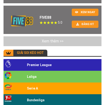
XEM NGAY
FIVE88
5.0
ĐĂNG KÝ
Xem thêm >>
GIẢI SOI KÈO HOT
Premier League
Laliga
Serie A
Bundesliga