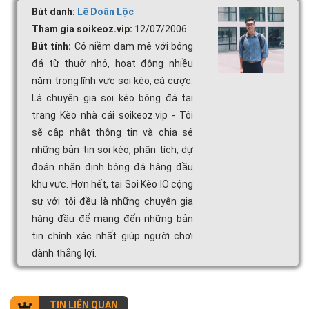
Bút danh:
Lê Doãn Lộc
Tham gia soikeoz.vip:
12/07/2006
Bút tính:
Có niềm đam mê với bóng
đá từ thuở nhỏ, hoạt động nhiều
năm trong lĩnh vực soi kèo, cá cược.
Là chuyên gia soi kèo bóng đá tại
trang Kèo nhà cái soikeoz.vip - Tôi
sẽ cập nhật thông tin và chia sẻ
những bản tin soi kèo, phân tích, dự
đoán nhận định bóng đá hàng đầu
khu vực. Hơn hết, tại Soi Kèo IO cộng
sự với tôi đều là những chuyên gia
hàng đầu để mang đến những bản
tin chính xác nhất giúp người chơi
dành thắng lợi.
TIN LIÊN QUAN