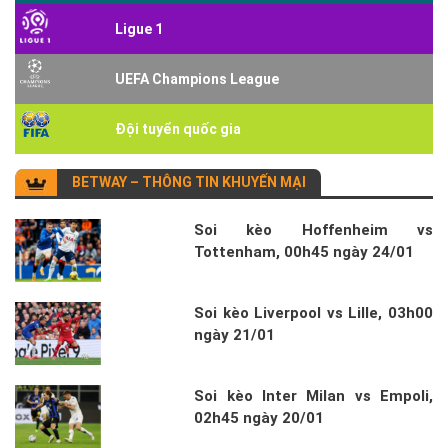
Ligue 1
UEFA Champions League
Đội tuyển quốc gia
BETWAY – THÔNG TIN KHUYẾN MẠI
Soi kèo Hoffenheim vs
Tottenham, 00h45 ngày 24/01
Soi kèo Liverpool vs Lille, 03h00
ngày 21/01
Soi kèo Inter Milan vs Empoli,
02h45 ngày 20/01