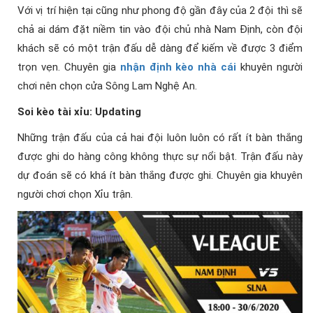
Với vị trí hiện tại cũng như phong độ gần đây của 2 đội thì sẽ
chả ai dám đặt niềm tin vào đội chủ nhà Nam Định, còn đội
khách sẽ có một trận đấu dễ dàng để kiếm về được 3 điểm
trọn vẹn. Chuyên gia
nhận định kèo nhà cái
khuyên người
chơi nên chọn cửa Sông Lam Nghệ An.
Soi kèo tài xỉu: Updating
Những trận đấu của cả hai đội luôn luôn có rất ít bàn thắng
được ghi do hàng công không thực sự nổi bật. Trận đấu này
dự đoán sẽ có khá ít bàn thắng được ghi. Chuyên gia khuyên
người chơi chọn Xỉu trận.