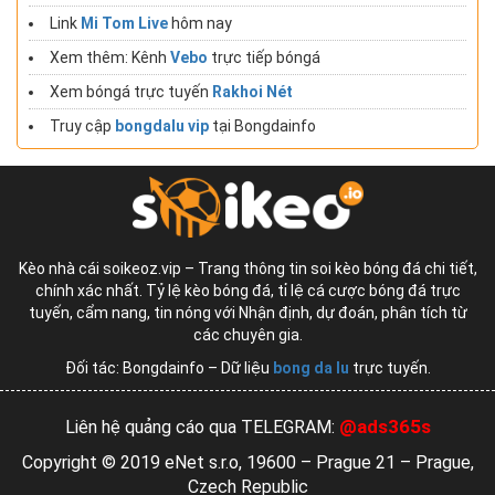
Link
Mi Tom Live
hôm nay
Xem thêm: Kênh
Vebo
trực tiếp bóngá
Xem bóngá trực tuyến
Rakhoi Nét
Truy cập
bongdalu vip
tại Bongdainfo
Kèo nhà cái soikeoz.vip – Trang thông tin soi kèo bóng đá chi tiết,
chính xác nhất. Tỷ lệ kèo bóng đá, tỉ lệ cá cược bóng đá trực
tuyến, cẩm nang, tin nóng với Nhận định, dự đoán, phân tích từ
các chuyên gia.
Đối tác: Bongdainfo – Dữ liệu
bong da lu
trực tuyến.
@ads365s
Liên hệ quảng cáo qua TELEGRAM:
Copyright © 2019 eNet s.r.o, 19600 – Prague 21 – Prague,
Czech Republic