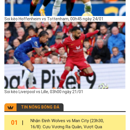
Soi kèo Hoffenheim vs Tottenham, 00h45 ngày 24/01
Soi kèo Liverpool vs Lille, 03h00 ngày 21/01
TIN NÓNG BÓNG ĐÁ
Nhận Định Wolves vs Man City (23h30,
01
16/8): Cựu Vương Ra Quân, Vượt Qua