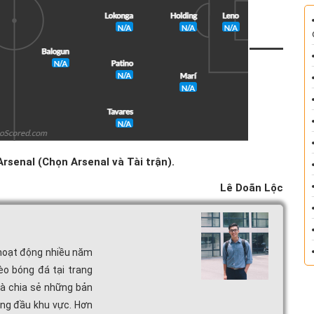
rsenal (Chọn Arsenal và Tài trận).
Lê Doãn Lộc
hoạt động nhiều năm
kèo bóng đá tại trang
 và chia sẻ những bản
àng đầu khu vực. Hơn