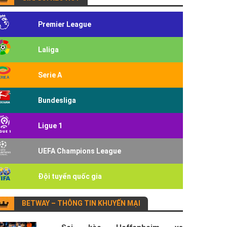
Premier League
Laliga
Serie A
Bundesliga
Ligue 1
UEFA Champions League
Đội tuyển quốc gia
BETWAY – THÔNG TIN KHUYẾN MẠI