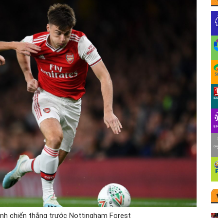
iành chiến thắng trước Nottingham Forest