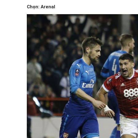
Chọn: Arenal