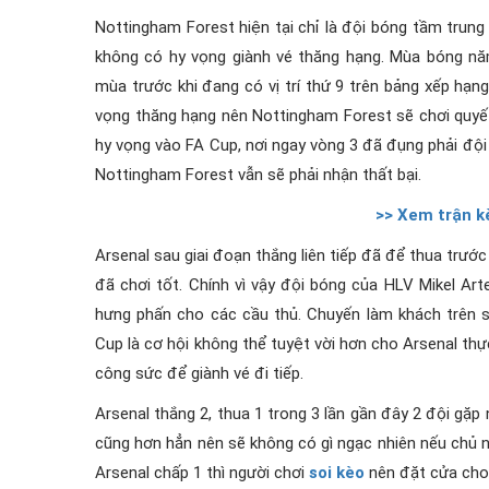
Nottingham Forest hiện tại chỉ là đội bóng tầm trung
không có hy vọng giành vé thăng hạng. Mùa bóng nă
mùa trước khi đang có vị trí thứ 9 trên bảng xếp hạng,
vọng thăng hạng nên Nottingham Forest sẽ chơi quyết
hy vọng vào FA Cup, nơi ngay vòng 3 đã đụng phải độ
Nottingham Forest vẫn sẽ phải nhận thất bại.
>> Xem trận k
Arsenal sau giai đoạn thắng liên tiếp đã để thua trước
đã chơi tốt. Chính vì vậy đội bóng của HLV Mikel Art
hưng phấn cho các cầu thủ. Chuyến làm khách trên 
Cup là cơ hội không thể tuyệt vời hơn cho Arsenal th
công sức để giành vé đi tiếp.
Arsenal thắng 2, thua 1 trong 3 lần gần đây 2 đội gặp
cũng hơn hẳn nên sẽ không có gì ngạc nhiên nếu chủ n
Arsenal chấp 1 thì người chơi
soi kèo
nên đặt cửa cho 