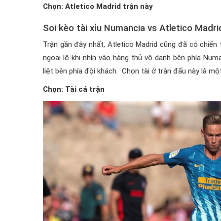
Chọn: Atletico Madrid trận này
Soi kèo tài xỉu Numancia vs Atletico Madri
Trận gần đây nhất, Atletico Madrid cũng đã có chiến 
ngoại lệ khi nhìn vào hàng thủ vô danh bên phía N
liệt bên phía đội khách. Chọn tài ở trận đấu này là mộ
Chọn: Tài cả trận