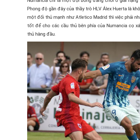
Numancia chỉ là một đội bóng đang chơi ở giải hạng 
Phong độ gần đây của thầy trò HLV Álex Huerta là khô
một đối thủ mạnh như Atletico Madrid thì việc phải nhậ
tốt để cho các cầu thủ bên phía của Numancia cọ xá
thủ hàng đầu.