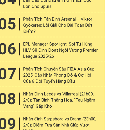
Lần Đầu Đối Đầu & Thử Thách Cực
Lớn Cho Spurs
05
Phân Tích Tân Binh Arsenal – Viktor
Gyökeres: Lời Giải Cho Bài Toán Dứt
Điểm?
06
EPL Manager Spotlight: Soi Tứ Hùng
HLV Sẽ Định Đoạt Ngôi Vương Premier
League 2025/26
07
Phân Tích Chuyên Sâu FIBA Asia Cup
2025: Cập Nhật Phong Độ & Cơ Hội
Của 6 Đội Tuyển Hàng Đầu
08
Nhận Định Leeds vs Villarreal (21h00,
2/8): Tân Binh Thăng Hoa, “Tàu Ngầm
Vàng” Gặp Khó
09
Nhận định Sarpsborg vs Brann (23h00,
2/8): Điểm Tựa Sân Nhà Giúp Vượt