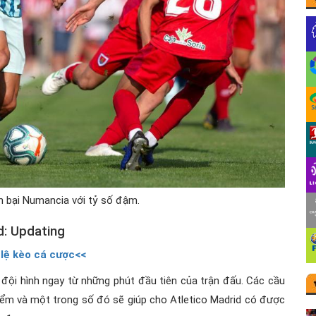
h bại Numancia với tỷ số đậm.
d: Updating
lệ kèo cá cược<<
 đội hình ngay từ những phút đầu tiên của trận đấu. Các cầu
hiểm và một trong số đó sẽ giúp cho Atletico Madrid có được