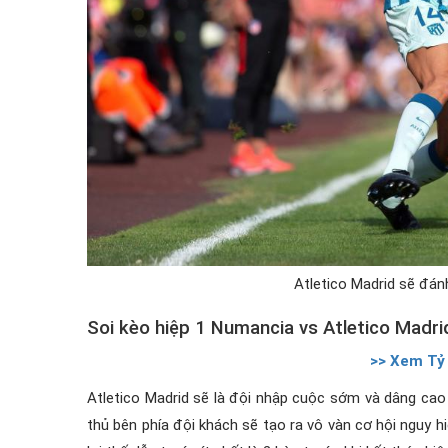
Atletico Madrid sẽ đán
Soi kèo hiệp 1 Numancia vs Atletico Madri
>> Xem Tỷ 
Atletico Madrid sẽ là đội nhập cuộc sớm và dâng cao
thủ bên phía đội khách sẽ tạo ra vô vàn cơ hội nguy 