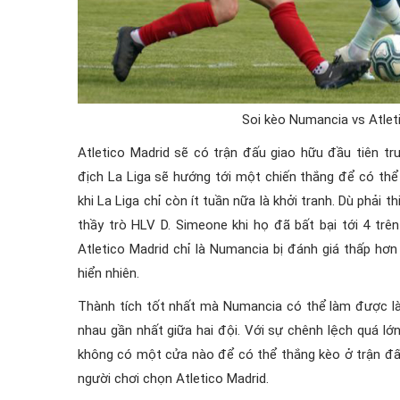
Soi kèo Numancia vs Atlet
Atletico Madrid sẽ có trận đấu giao hữu đầu tiên t
địch La Liga sẽ hướng tới một chiến thắng để có thể
khi La Liga chỉ còn ít tuần nữa là khởi tranh. Dù phải 
thầy trò HLV D. Simeone khi họ đã bất bại tới 4 trê
Atletico Madrid chỉ là Numancia bị đánh giá thấp hơn
hiển nhiên.
Thành tích tốt nhất mà Numancia có thể làm được là k
nhau gần nhất giữa hai đội. Với sự chênh lệch quá l
không có một cửa nào để có thể thắng kèo ở trận đấ
người chơi chọn Atletico Madrid.