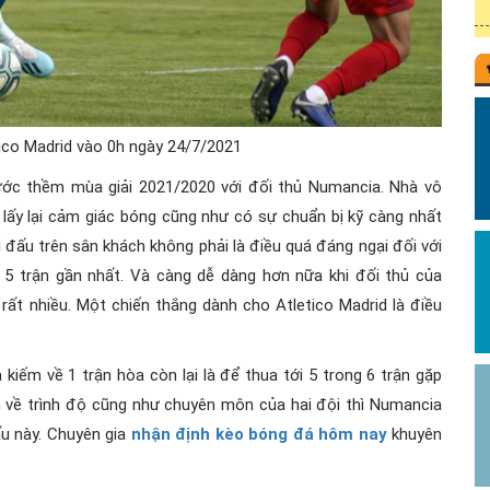
ico Madrid vào 0h ngày 24/7/2021
rước thềm mùa giải 2021/2020 với đối thủ Numancia. Nhà vô
 lấy lại cảm giác bóng cũng như có sự chuẩn bị kỹ càng nhất
thi đấu trên sân khách không phải là điều quá đáng ngại đối với
n 5 trận gần nhất. Và càng dễ dàng hơn nữa khi đối thủ của
 rất nhiều. Một chiến thắng dành cho Atletico Madrid là điều
iếm về 1 trận hòa còn lại là để thua tới 5 trong 6 trận gặp
ớn về trình độ cũng như chuyên môn của hai đội thì Numancia
u này. Chuyên gia
nhận định kèo bóng đá hôm nay
khuyên