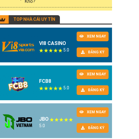
Khó?
TOP NHÀ CÁI UY TÍN
XEM NGAY
VI8 CASINO
5.0
ĐĂNG KÝ
XEM NGAY
FCB8
5.0
ĐĂNG KÝ
XEM NGAY
JBO
5.0
ĐĂNG KÝ