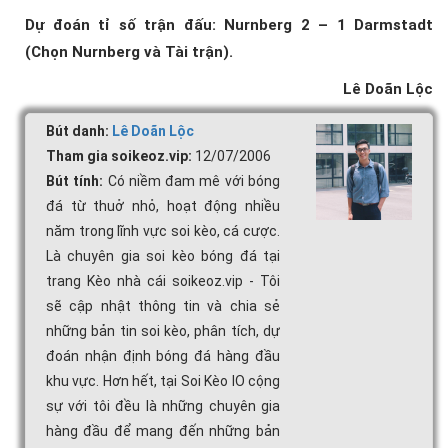
Dự đoán tỉ số trận đấu: Nurnberg 2 – 1 Darmstadt
(Chọn Nurnberg và Tài trận).
Lê Doãn Lộc
Bút danh:
Lê Doãn Lộc
Tham gia soikeoz.vip:
12/07/2006
Bút tính:
Có niềm đam mê với bóng
đá từ thuở nhỏ, hoạt động nhiều
năm trong lĩnh vực soi kèo, cá cược.
Là chuyên gia soi kèo bóng đá tại
trang Kèo nhà cái soikeoz.vip - Tôi
sẽ cập nhật thông tin và chia sẻ
những bản tin soi kèo, phân tích, dự
đoán nhận định bóng đá hàng đầu
khu vực. Hơn hết, tại Soi Kèo IO cộng
sự với tôi đều là những chuyên gia
hàng đầu để mang đến những bản