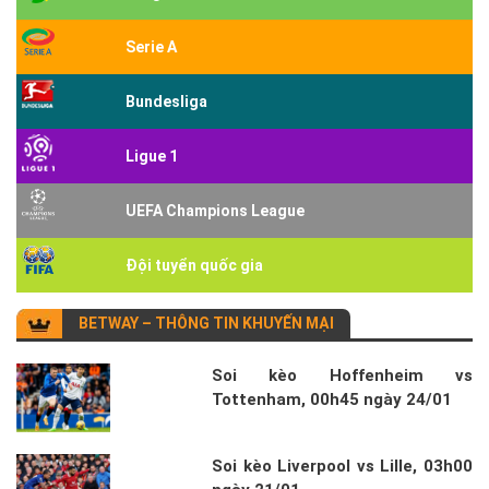
Serie A
Bundesliga
Ligue 1
UEFA Champions League
Đội tuyển quốc gia
BETWAY – THÔNG TIN KHUYẾN MẠI
Soi kèo Hoffenheim vs
Tottenham, 00h45 ngày 24/01
Soi kèo Liverpool vs Lille, 03h00