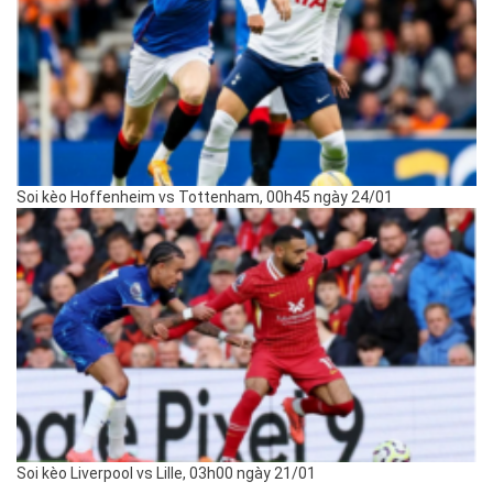
Soi kèo Hoffenheim vs Tottenham, 00h45 ngày 24/01
Soi kèo Liverpool vs Lille, 03h00 ngày 21/01