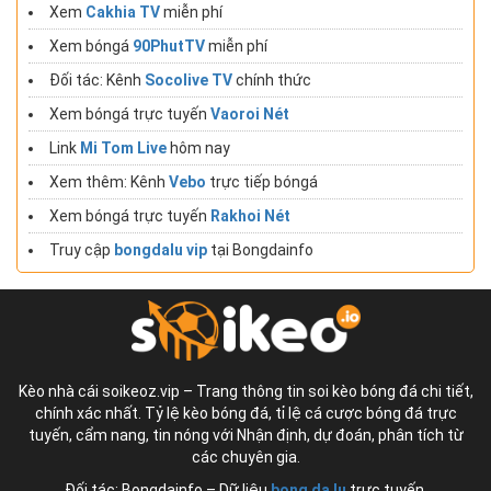
Xem
Cakhia TV
miễn phí
Xem bóngá
90PhutTV
miễn phí
Đối tác: Kênh
Socolive TV
chính thức
Xem bóngá trực tuyến
Vaoroi Nét
Link
Mi Tom Live
hôm nay
Xem thêm: Kênh
Vebo
trực tiếp bóngá
Xem bóngá trực tuyến
Rakhoi Nét
Truy cập
bongdalu vip
tại Bongdainfo
Kèo nhà cái soikeoz.vip – Trang thông tin soi kèo bóng đá chi tiết,
chính xác nhất. Tỷ lệ kèo bóng đá, tỉ lệ cá cược bóng đá trực
tuyến, cẩm nang, tin nóng với Nhận định, dự đoán, phân tích từ
các chuyên gia.
Đối tác: Bongdainfo – Dữ liệu
bong da lu
trực tuyến.