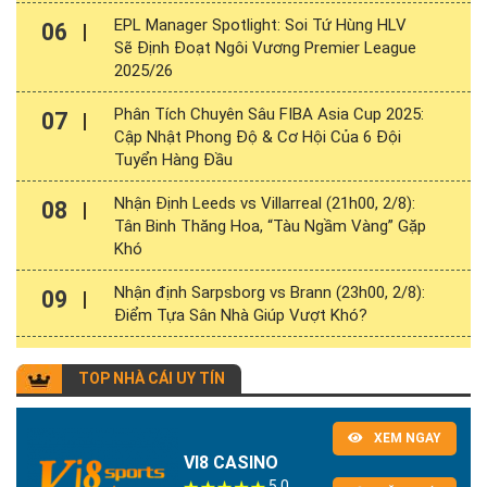
EPL Manager Spotlight: Soi Tứ Hùng HLV
06
Sẽ Định Đoạt Ngôi Vương Premier League
2025/26
Phân Tích Chuyên Sâu FIBA Asia Cup 2025:
07
Cập Nhật Phong Độ & Cơ Hội Của 6 Đội
Tuyển Hàng Đầu
Nhận Định Leeds vs Villarreal (21h00, 2/8):
08
Tân Binh Thăng Hoa, “Tàu Ngầm Vàng” Gặp
Khó
Nhận định Sarpsborg vs Brann (23h00, 2/8):
09
Điểm Tựa Sân Nhà Giúp Vượt Khó?
TOP NHÀ CÁI UY TÍN
XEM NGAY
VI8 CASINO
5.0