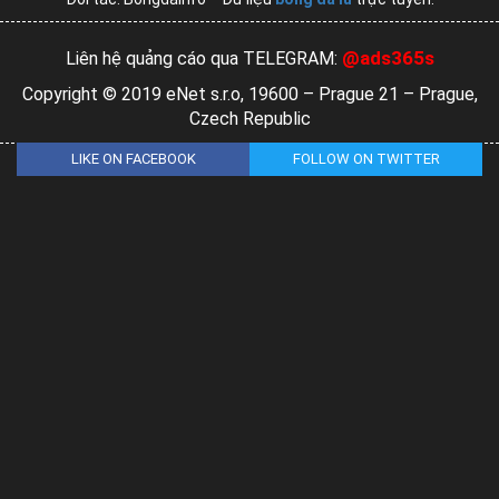
@ads365s
Liên hệ quảng cáo qua TELEGRAM:
Copyright © 2019 eNet s.r.o, 19600 – Prague 21 – Prague,
Czech Republic
LIKE ON FACEBOOK
FOLLOW ON TWITTER