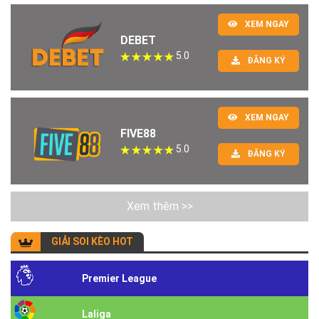
XEM NGAY
DEBET
5.0
ĐĂNG KÝ
XEM NGAY
FIVE88
5.0
ĐĂNG KÝ
Xem thêm >>
GIẢI SOI KÈO HOT
Premier League
Laliga