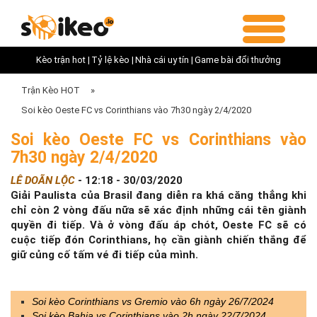
Kèo trận hot |
Tỷ lệ kèo |
Nhà cái uy tín |
Game bài đổi thưởng
Trận Kèo HOT
»
Soi kèo Oeste FC vs Corinthians vào 7h30 ngày 2/4/2020
Soi kèo Oeste FC vs Corinthians vào
7h30 ngày 2/4/2020
LÊ DOÃN LỘC
-
12:18 - 30/03/2020
Giải Paulista của Brasil đang diễn ra khá căng thẳng khi
chỉ còn 2 vòng đấu nữa sẽ xác định những cái tên giành
quyền đi tiếp. Và ở vòng đấu áp chót, Oeste FC sẽ có
cuộc tiếp đón Corinthians, họ cần giành chiến thắng để
giữ củng cố tấm vé đi tiếp của mình.
Soi kèo Corinthians vs Gremio vào 6h ngày 26/7/2024
Soi kèo Bahia vs Corinthians vào 2h ngày 22/7/2024