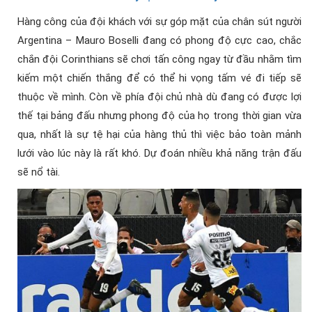
Hàng công của đội khách với sự góp mặt của chân sút người
Argentina – Mauro Boselli đang có phong độ cực cao, chắc
chắn đội Corinthians sẽ chơi tấn công ngay từ đầu nhằm tìm
kiếm một chiến thắng để có thể hi vọng tấm vé đi tiếp sẽ
thuộc về mình. Còn về phía đội chủ nhà dù đang có được lợi
thế tại bảng đấu nhưng phong độ của họ trong thời gian vừa
qua, nhất là sự tệ hại của hàng thủ thì việc bảo toàn mảnh
lưới vào lúc này là rất khó. Dự đoán nhiều khả năng trận đấu
sẽ nổ tài.