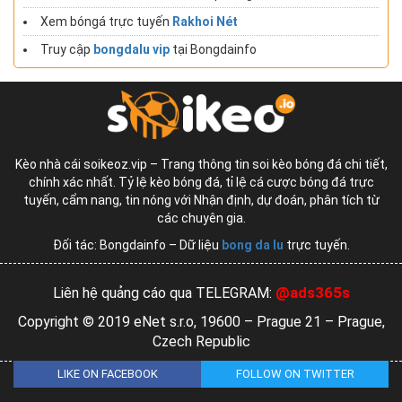
Xem bóngá trực tuyến
Rakhoi Nét
Truy cập
bongdalu vip
tại Bongdainfo
Kèo nhà cái soikeoz.vip – Trang thông tin soi kèo bóng đá chi tiết,
chính xác nhất. Tỷ lệ kèo bóng đá, tỉ lệ cá cược bóng đá trực
tuyến, cẩm nang, tin nóng với Nhận định, dự đoán, phân tích từ
các chuyên gia.
Đối tác: Bongdainfo – Dữ liệu
bong da lu
trực tuyến.
@ads365s
Liên hệ quảng cáo qua TELEGRAM:
Copyright © 2019 eNet s.r.o, 19600 – Prague 21 – Prague,
Czech Republic
LIKE ON FACEBOOK
FOLLOW ON TWITTER