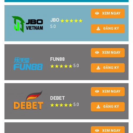
XEM NGAY
JBO
5.0
ĐĂNG KÝ
XEM NGAY
FUN88
5.0
ĐĂNG KÝ
XEM NGAY
DEBET
5.0
ĐĂNG KÝ
XEM NGAY