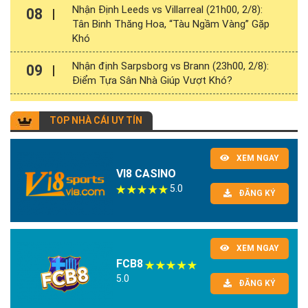
Nhận Định Leeds vs Villarreal (21h00, 2/8):
08
Tân Binh Thăng Hoa, “Tàu Ngầm Vàng” Gặp
Khó
Nhận định Sarpsborg vs Brann (23h00, 2/8):
09
Điểm Tựa Sân Nhà Giúp Vượt Khó?
TOP NHÀ CÁI UY TÍN
XEM NGAY
VI8 CASINO
5.0
ĐĂNG KÝ
XEM NGAY
FCB8
5.0
ĐĂNG KÝ