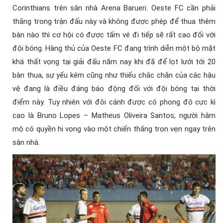
Corinthians trên sân nhà Arena Barueri. Oeste FC cần phải
thắng trong trận đấu này và không được phép để thua thêm
bàn nào thì cơ hội có được tấm vé đi tiếp sẽ rất cao đối với
đội bóng. Hàng thủ của Oeste FC đang trình diễn một bộ mặt
khá thất vọng tại giải đấu năm nay khi đã để lọt lưới tới 20
bàn thua, sự yếu kém cũng như thiếu chắc chắn của các hậu
vệ đang là điều đáng báo động đối với đội bóng tại thời
điểm này. Tuy nhiên với đôi cánh được có phong độ cực kì
cao là Bruno Lopes – Matheus Oliveira Santos, người hâm
mộ có quyền hi vọng vào một chiến thắng trọn vẹn ngay trên
sân nhà.