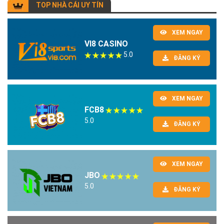
TOP NHÀ CÁI UY TÍN
XEM NGAY
VI8 CASINO
5.0
ĐĂNG KÝ
XEM NGAY
FCB8
5.0
ĐĂNG KÝ
XEM NGAY
JBO
5.0
ĐĂNG KÝ