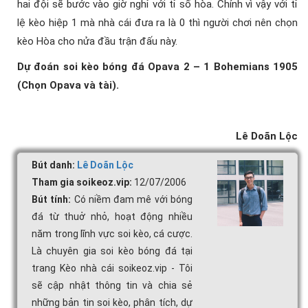
hai đội sẽ bước vào giờ nghỉ với tỉ số hòa. Chính vì vậy với tỉ
lệ kèo hiệp 1 mà nhà cái đưa ra là 0 thì người chơi nên chọn
kèo Hòa cho nửa đầu trận đấu này.
Dự đoán soi kèo bóng đá Opava 2 – 1 Bohemians 1905
(Chọn Opava và tài).
Lê Doãn Lộc
Bút danh:
Lê Doãn Lộc
Tham gia soikeoz.vip:
12/07/2006
Bút tính:
Có niềm đam mê với bóng
đá từ thuở nhỏ, hoạt động nhiều
năm trong lĩnh vực soi kèo, cá cược.
Là chuyên gia soi kèo bóng đá tại
trang Kèo nhà cái soikeoz.vip - Tôi
sẽ cập nhật thông tin và chia sẻ
những bản tin soi kèo, phân tích, dự