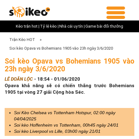
Kèo trận hot |
Tỷ lệ kèo |
Nhà cái uy tín |
Game bài đổi thưởng
Trận Kèo HOT
»
Soi kèo Opava vs Bohemians 1905 vào 23h ngày 3/6/2020
Soi kèo Opava vs Bohemians 1905 vào
23h ngày 3/6/2020
LÊ DOÃN LỘC
-
18:54 - 01/06/2020
Opava khả năng sẽ có chiến thắng trước Bohemians
1905 tại vòng 27 giải Cộng hòa Séc.
Soi Kèo Chelsea vs Tottenham Hotspur, 02:00 ngày
04/04/2025
Soi kèo Hoffenheim vs Tottenham, 00h45 ngày 24/01
Soi kèo Liverpool vs Lille, 03h00 ngày 21/01