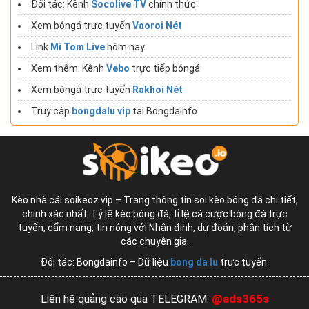
Đối tác: Kênh
Socolive TV
chính thức
Xem bóngá trực tuyến
Vaoroi Nét
Link
Mi Tom Live
hôm nay
Xem thêm: Kênh
Vebo
trực tiếp bóngá
Xem bóngá trực tuyến
Rakhoi Nét
Truy cập
bongdalu vip
tại Bongdainfo
Kèo nhà cái soikeoz.vip – Trang thông tin soi kèo bóng đá chi tiết,
chính xác nhất. Tỷ lệ kèo bóng đá, tỉ lệ cá cược bóng đá trực
tuyến, cẩm nang, tin nóng với Nhận định, dự đoán, phân tích từ
các chuyên gia.
Đối tác: Bongdainfo – Dữ liệu
bong da lu
trực tuyến.
@ads365s
Liên hệ quảng cáo qua TELEGRAM: