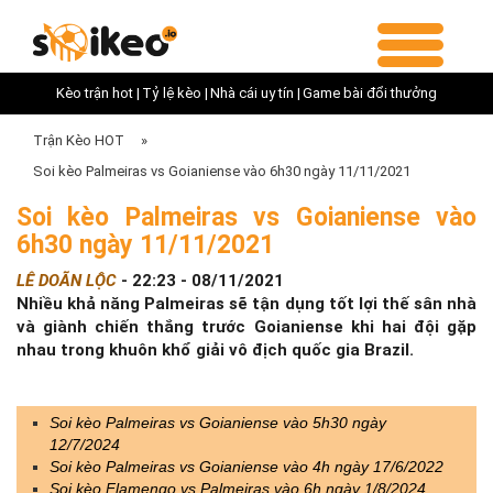
Kèo trận hot |
Tỷ lệ kèo |
Nhà cái uy tín |
Game bài đổi thưởng
Trận Kèo HOT
»
Soi kèo Palmeiras vs Goianiense vào 6h30 ngày 11/11/2021
Soi kèo Palmeiras vs Goianiense vào
6h30 ngày 11/11/2021
LÊ DOÃN LỘC
-
22:23 - 08/11/2021
Nhiều khả năng Palmeiras sẽ tận dụng tốt lợi thế sân nhà
và giành chiến thắng trước Goianiense khi hai đội gặp
nhau trong khuôn khổ giải vô địch quốc gia Brazil.
Soi kèo Palmeiras vs Goianiense vào 5h30 ngày
12/7/2024
Soi kèo Palmeiras vs Goianiense vào 4h ngày 17/6/2022
Soi kèo Flamengo vs Palmeiras vào 6h ngày 1/8/2024