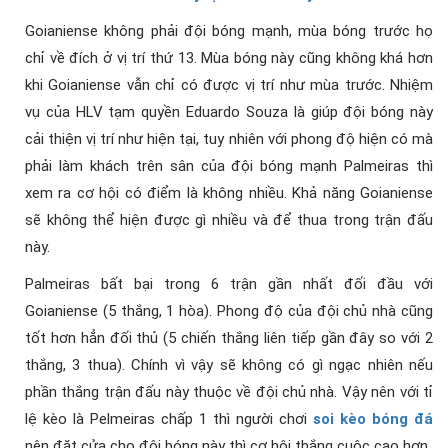
Goianiense không phải đội bóng mạnh, mùa bóng trước họ
chỉ về đích ở vị trí thứ 13. Mùa bóng này cũng không khá hơn
khi Goianiense vẫn chỉ có được vị trí như mùa trước. Nhiệm
vụ của HLV tạm quyền Eduardo Souza là giúp đội bóng này
cải thiện vị trí như hiện tại, tuy nhiên với phong độ hiện có mà
phải làm khách trên sân của đội bóng mạnh Palmeiras thì
xem ra cơ hội có điểm là không nhiều. Khả năng Goianiense
sẽ không thể hiện được gì nhiều và để thua trong trận đấu
này.
Palmeiras bất bại trong 6 trận gần nhất đối đầu với
Goianiense (5 thắng, 1 hòa). Phong độ của đội chủ nhà cũng
tốt hơn hẳn đối thủ (5 chiến thắng liên tiếp gần đây so với 2
thắng, 3 thua). Chính vì vậy sẽ không có gì ngạc nhiên nếu
phần thắng trận đấu này thuộc về đội chủ nhà. Vậy nên với tỉ
lệ kèo là Pelmeiras chấp 1 thì người chơi
soi kèo bóng đá
nên đặt cửa cho đội bóng này thì cơ hội thắng cuộc cao hơn.