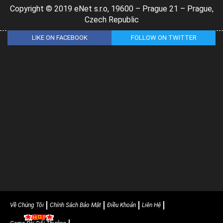
Copyright © 2019 eNet s.r.o, 19600 – Prague 21 – Prague,
Czech Republic
LIKE ON FACEBOOK
FOLLOW ON TWITTER
Về Chúng Tôi
Chính Sách Bảo Mật
Điều Khoản
Liên Hệ