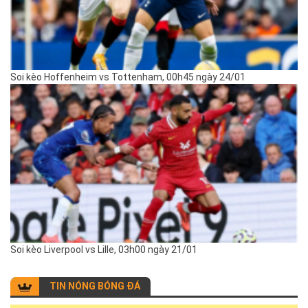
Soi kèo Hoffenheim vs Tottenham, 00h45 ngày 24/01
Soi kèo Liverpool vs Lille, 03h00 ngày 21/01
TIN NÓNG BÓNG ĐÁ