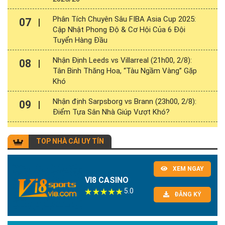
Phân Tích Chuyên Sâu FIBA Asia Cup 2025:
07
Cập Nhật Phong Độ & Cơ Hội Của 6 Đội
Tuyển Hàng Đầu
Nhận Định Leeds vs Villarreal (21h00, 2/8):
08
Tân Binh Thăng Hoa, “Tàu Ngầm Vàng” Gặp
Khó
Nhận định Sarpsborg vs Brann (23h00, 2/8):
09
Điểm Tựa Sân Nhà Giúp Vượt Khó?
TOP NHÀ CÁI UY TÍN
XEM NGAY
VI8 CASINO
5.0
ĐĂNG KÝ