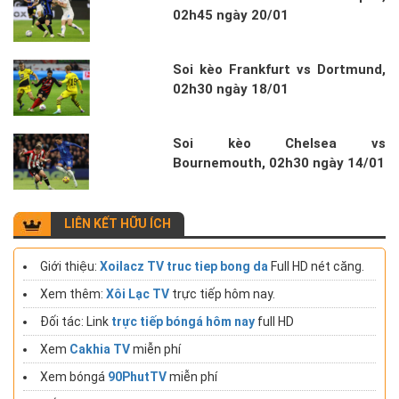
02h45 ngày 20/01
Soi kèo Frankfurt vs Dortmund,
02h30 ngày 18/01
Soi kèo Chelsea vs
Bournemouth, 02h30 ngày 14/01
LIÊN KẾT HỮU ÍCH
Giới thiệu:
Xoilacz TV truc tiep bong da
Full HD nét căng.
Xem thêm:
Xôi Lạc TV
trực tiếp hôm nay.
Đối tác: Link
trực tiếp bóngá hôm nay
full HD
Xem
Cakhia TV
miễn phí
Xem bóngá
90PhutTV
miễn phí