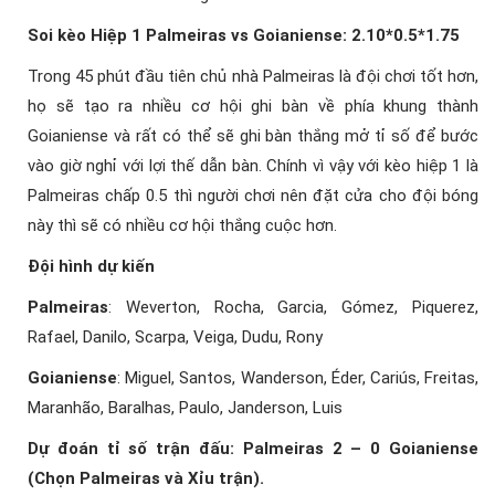
Soi kèo Hiệp 1 Palmeiras vs Goianiense: 2.10*0.5*1.75
Trong 45 phút đầu tiên chủ nhà Palmeiras là đội chơi tốt hơn,
họ sẽ tạo ra nhiều cơ hội ghi bàn về phía khung thành
Goianiense và rất có thể sẽ ghi bàn thắng mở tỉ số để bước
vào giờ nghỉ với lợi thế dẫn bàn. Chính vì vậy với kèo hiệp 1 là
Palmeiras chấp 0.5 thì người chơi nên đặt cửa cho đội bóng
này thì sẽ có nhiều cơ hội thắng cuộc hơn.
Đội hình dự kiến
Palmeiras
: Weverton, Rocha, Garcia, Gómez, Piquerez,
Rafael, Danilo, Scarpa, Veiga, Dudu, Rony
Goianiense
: Miguel, Santos, Wanderson, Éder, Cariús, Freitas,
Maranhão, Baralhas, Paulo, Janderson, Luis
Dự đoán tỉ số trận đấu: Palmeiras 2 – 0 Goianiense
(Chọn Palmeiras và Xỉu trận).