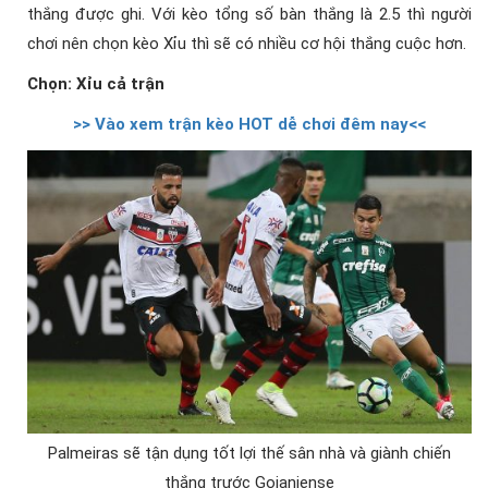
thắng được ghi. Với kèo tổng số bàn thắng là 2.5 thì người
chơi nên chọn kèo Xỉu thì sẽ có nhiều cơ hội thắng cuộc hơn.
Chọn: Xỉu cả trận
>> Vào xem trận kèo HOT dễ chơi đêm nay<<
Palmeiras sẽ tận dụng tốt lợi thế sân nhà và giành chiến
thắng trước Goianiense