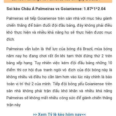
Soi kèo Châu Á Palmeiras vs Goianiense: 1.87*1*2.04
Palmeiras sẽ tiếp Goianiense trên sân nhà với mục tiêu giành
chiến thắng để bám đuổi đội đầu bảng, đây không phải điều
khó thực hiện và nhiều khả năng họ sẽ thực hiện được mục
đích.
Palmeiras vẫn luôn là thế lực của bóng đá Brazil, mùa bóng
năm nay họ đang chơi rất ổn khi tạm thời đứng thứ 2 trên
bảng xếp hạng. Tuy nhiên việc kém đội đầu bảng những 10
điểm thì cơ hội đua tranh ngôi vô địch của đội bóng này là
không nhiều và điều họ cần làm hơn vào lúc này chính là bảo
toàn vị trí thứ 2 của mình. Tiếp đội bóng yếu Goianiense trên
sân nhà không phải trận đấu khó khăn và nhiều khả năng
Palmeiras sẽ không mất nhiều công sức để giành chiến thắng
trận này
>> Xem Tỷ lệ kèo hôm nay<<