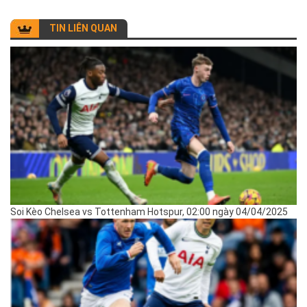
TIN LIÊN QUAN
Soi Kèo Chelsea vs Tottenham Hotspur, 02:00 ngày 04/04/2025