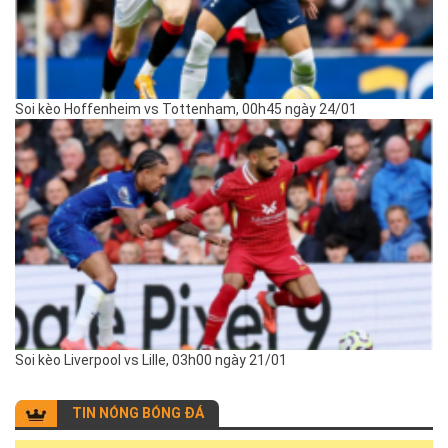
Soi kèo Hoffenheim vs Tottenham, 00h45 ngày 24/01
Soi kèo Liverpool vs Lille, 03h00 ngày 21/01
TIN NÓNG BÓNG ĐÁ