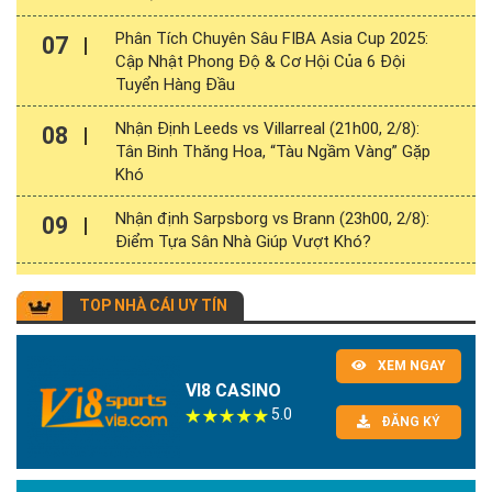
Phân Tích Chuyên Sâu FIBA Asia Cup 2025:
07
Cập Nhật Phong Độ & Cơ Hội Của 6 Đội
Tuyển Hàng Đầu
Nhận Định Leeds vs Villarreal (21h00, 2/8):
08
Tân Binh Thăng Hoa, “Tàu Ngầm Vàng” Gặp
Khó
Nhận định Sarpsborg vs Brann (23h00, 2/8):
09
Điểm Tựa Sân Nhà Giúp Vượt Khó?
TOP NHÀ CÁI UY TÍN
XEM NGAY
VI8 CASINO
5.0
ĐĂNG KÝ