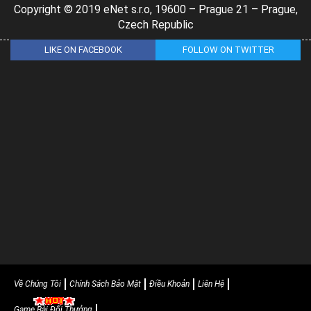
Copyright © 2019 eNet s.r.o, 19600 – Prague 21 – Prague,
Czech Republic
LIKE ON FACEBOOK
FOLLOW ON TWITTER
Về Chúng Tôi
Chính Sách Bảo Mật
Điều Khoản
Liên Hệ
Game Bài Đổi Thưởng