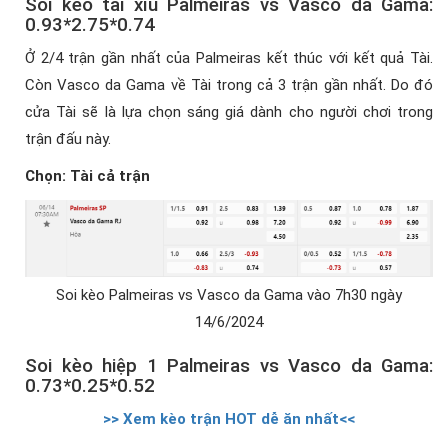
Soi kèo tài xỉu Palmeiras vs Vasco da Gama:
0.93*2.75*0.74
Ở 2/4 trận gần nhất của Palmeiras kết thúc với kết quả Tài.
Còn Vasco da Gama về Tài trong cả 3 trận gần nhất. Do đó
cửa Tài sẽ là lựa chọn sáng giá dành cho người chơi trong
trận đấu này.
Chọn: Tài cả trận
Soi kèo Palmeiras vs Vasco da Gama vào 7h30 ngày
14/6/2024
Soi kèo hiệp 1 Palmeiras vs Vasco da Gama:
0.73*0.25*0.52
>> Xem kèo trận HOT dễ ăn nhất<<