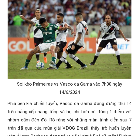
Soi kèo Palmeiras vs Vasco da Gama vào 7h30 ngày
14/6/2024
Phía bên kia chiến tuyến, Vasco da Gama đang đứng thứ 14
trên bảng xếp hạng tổng và họ chỉ hơn có đúng 1 điểm với
nhóm cầm đèn đỏ. Rõ ràng với những màn trình diễn sau 7
trận đã qua của mùa giải VĐQG Brazil, thầy trò huấn luyện