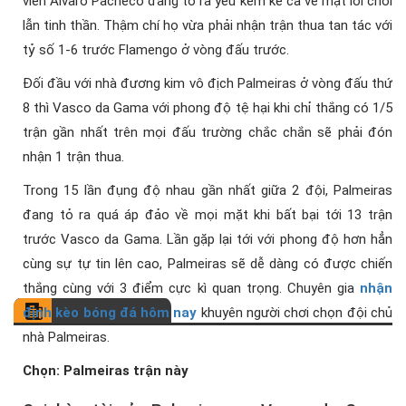
viên Álvaro Pacheco đang tỏ ra yếu kém kể cả về mặt lối chơi
lẫn tinh thần. Thậm chí họ vừa phải nhận trận thua tan tác với
tỷ số 1-6 trước Flamengo ở vòng đấu trước.
Đối đầu với nhà đương kim vô địch Palmeiras ở vòng đấu thứ
8 thì Vasco da Gama với phong độ tệ hại khi chỉ thắng có 1/5
trận gần nhất trên mọi đấu trường chắc chắn sẽ phải đón
nhận 1 trận thua.
Trong 15 lần đụng độ nhau gần nhất giữa 2 đội, Palmeiras
đang tỏ ra quá áp đảo về mọi mặt khi bất bại tới 13 trận
trước Vasco da Gama. Lần gặp lại tới với phong độ hơn hẳn
cùng sự tự tin lên cao, Palmeiras sẽ dễ dàng có được chiến
thắng cùng với 3 điểm cực kì quan trọng. Chuyên gia
nhận
định kèo bóng đá hôm nay
khuyên người chơi chọn đội chủ
nhà Palmeiras.
Chọn: Palmeiras trận này