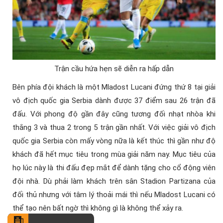
Trận cầu hứa hẹn sẽ diễn ra hấp dẫn
Bên phía đội khách là một Mladost Lucani đứng thứ 8 tại giải
vô địch quốc gia Serbia dành được 37 điểm sau 26 trận đã
đấu. Với phong độ gần đây cũng tương đối nhạt nhòa khi
thắng 3 và thua 2 trong 5 trận gần nhất. Với việc giải vô địch
quốc gia Serbia còn mấy vòng nữa là kết thúc thì gần như độ
khách đã hết mục tiêu trong mùa giải năm nay. Mục tiêu của
họ lúc này là thi đấu đẹp mắt để dành tặng cho cổ động viên
đội nhà. Dù phải làm khách trên sân Stadion Partizana của
đối thủ nhưng với tâm lý thoải mái thì nếu Mladost Lucani có
thể tạo nên bất ngờ thì không gì là không thể xảy ra.