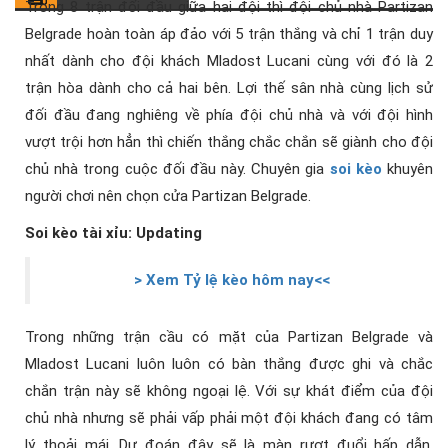
Trong 8 trận đối đầu giữa hai đội thì đội chủ nhà Partizan
Belgrade hoàn toàn áp đảo với 5 trận thắng và chỉ 1 trận duy
nhất dành cho đội khách Mladost Lucani cùng với đó là 2
trận hòa dành cho cả hai bên. Lợi thế sân nhà cùng lịch sử
đối đầu đang nghiêng về phía đội chủ nhà và với đội hình
vượt trội hơn hẳn thì chiến thắng chắc chắn sẽ giành cho đội
chủ nhà trong cuộc đối đầu này. Chuyên gia
soi kèo
khuyên
người chơi nên chọn cửa Partizan Belgrade.
Soi kèo tài xỉu: Updating
> Xem Tỷ lệ kèo hôm nay<<
Trong những trận cầu có mặt của Partizan Belgrade và
Mladost Lucani luôn luôn có bàn thắng được ghi và chắc
chắn trận này sẽ không ngoại lệ. Với sự khát điểm của đội
chủ nhà nhưng sẽ phải vấp phải một đội khách đang có tâm
lý thoải mái. Dự đoán đây sẽ là màn rượt đuổi hấp dẫn.