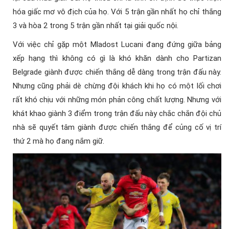
hóa giấc mơ vô địch của họ. Với 5 trận gần nhất họ chỉ thắng
3 và hòa 2 trong 5 trận gần nhất tại giải quốc nội.
Với việc chỉ gặp một Mladost Lucani đang đứng giữa bảng
xếp hạng thì không có gì là khó khăn dành cho Partizan
Belgrade giành được chiến thắng dễ dàng trong trận đấu này.
Nhưng cũng phải dè chừng đội khách khi họ có một lối chơi
rất khó chịu với những món phản công chất lượng. Nhưng với
khát khao giành 3 điểm trong trận đấu này chắc chắn đội chủ
nhà sẽ quyết tâm giành được chiến thắng để củng cố vị trí
thứ 2 mà họ đang nắm giữ.