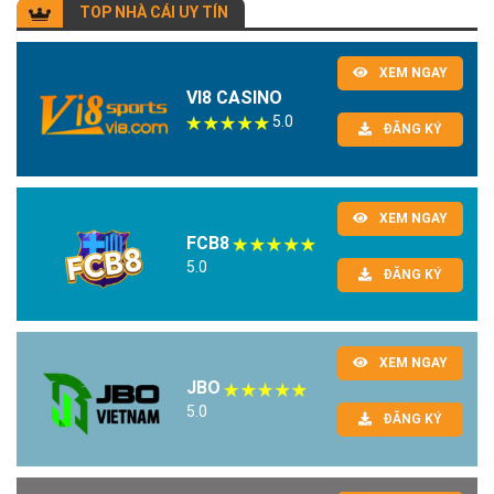
TOP NHÀ CÁI UY TÍN
XEM NGAY
VI8 CASINO
5.0
ĐĂNG KÝ
XEM NGAY
FCB8
5.0
ĐĂNG KÝ
XEM NGAY
JBO
5.0
ĐĂNG KÝ