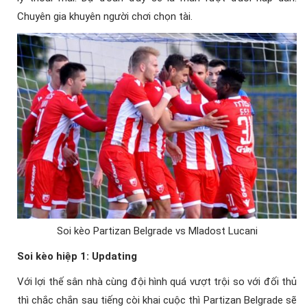
Chuyên gia khuyên người chơi chọn tài.
Soi kèo Partizan Belgrade vs Mladost Lucani
Soi kèo hiệp 1: Updating
Với lợi thế sân nhà cùng đội hình quá vượt trội so với đối thủ
thì chắc chắn sau tiếng còi khai cuộc thì Partizan Belgrade sẽ