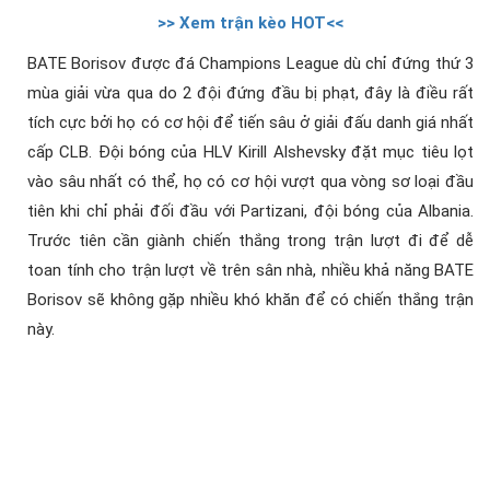
>> Xem trận kèo HOT<<
BATE Borisov được đá Champions League dù chỉ đứng thứ 3
mùa giải vừa qua do 2 đội đứng đầu bị phạt, đây là điều rất
tích cực bởi họ có cơ hội để tiến sâu ở giải đấu danh giá nhất
cấp CLB. Đội bóng của HLV Kirill Alshevsky đặt mục tiêu lọt
vào sâu nhất có thể, họ có cơ hội vượt qua vòng sơ loại đầu
tiên khi chỉ phải đối đầu với Partizani, đội bóng của Albania.
Trước tiên cần giành chiến thắng trong trận lượt đi để dễ
toan tính cho trận lượt về trên sân nhà, nhiều khả năng BATE
Borisov sẽ không gặp nhiều khó khăn để có chiến thắng trận
này.