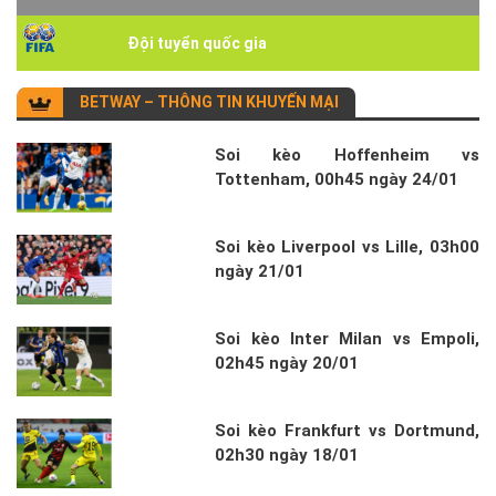
Đội tuyển quốc gia
BETWAY – THÔNG TIN KHUYẾN MẠI
Soi kèo Hoffenheim vs
Tottenham, 00h45 ngày 24/01
Soi kèo Liverpool vs Lille, 03h00
ngày 21/01
Soi kèo Inter Milan vs Empoli,
02h45 ngày 20/01
Soi kèo Frankfurt vs Dortmund,
02h30 ngày 18/01