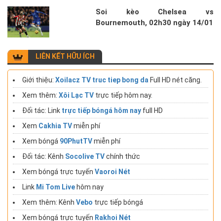
Soi kèo Chelsea vs
Bournemouth, 02h30 ngày 14/01
LIÊN KẾT HỮU ÍCH
Giới thiệu:
Xoilacz TV truc tiep bong da
Full HD nét căng.
Xem thêm:
Xôi Lạc TV
trực tiếp hôm nay.
Đối tác: Link
trực tiếp bóngá hôm nay
full HD
Xem
Cakhia TV
miễn phí
Xem bóngá
90PhutTV
miễn phí
Đối tác: Kênh
Socolive TV
chính thức
Xem bóngá trực tuyến
Vaoroi Nét
Link
Mi Tom Live
hôm nay
Xem thêm: Kênh
Vebo
trực tiếp bóngá
Xem bóngá trực tuyến
Rakhoi Nét