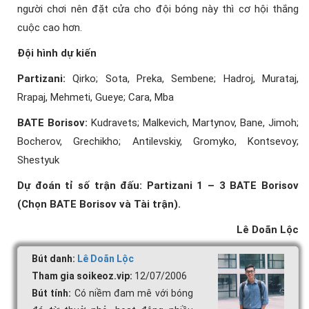
người chơi nên đặt cửa cho đội bóng này thì cơ hội thắng
cuộc cao hơn.
Đội hình dự kiến
Partizani:
Qirko; Sota, Preka, Sembene; Hadroj, Murataj,
Rrapaj, Mehmeti, Gueye; Cara, Mba
BATE Borisov:
Kudravets; Malkevich, Martynov, Bane, Jimoh;
Bocherov, Grechikho; Antilevskiy, Gromyko, Kontsevoy;
Shestyuk
Dự đoán tỉ số trận đấu: Partizani 1 – 3 BATE Borisov
(Chọn BATE Borisov và Tài trận).
Lê Doãn Lộc
Bút danh:
Lê Doãn Lộc
Tham gia soikeoz.vip:
12/07/2006
Bút tính:
Có niềm đam mê với bóng