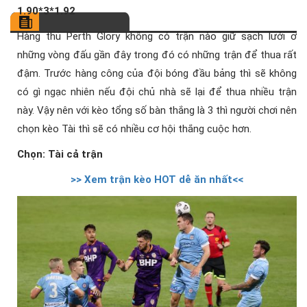
1.90*3*1.92
Hàng thủ Perth Glory không có trận nào giữ sạch lưới ở
những vòng đấu gần đây trong đó có những trận để thua rất
đậm. Trước hàng công của đội bóng đầu bảng thì sẽ không
có gì ngạc nhiên nếu đội chủ nhà sẽ lại để thua nhiều trận
này. Vậy nên với kèo tổng số bàn thắng là 3 thì người chơi nên
chọn kèo Tài thì sẽ có nhiều cơ hội thắng cuộc hơn.
Chọn: Tài cả trận
>> Xem trận kèo HOT dễ ăn nhất<<