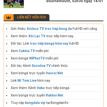
Bournemouth, 02h30 ngày 14/01
LIÊN KẾT HỮU ÍCH
Giới thiệu:
Xoilacz TV truc tiep bong da
Full HD nét căng.
Xem thêm:
Xôi Lạc TV
trực tiếp hôm nay.
Đối tác: Link
trực tiếp bóngá hôm nay
full HD
Xem
Cakhia TV
miễn phí
Xem bóngá
90PhutTV
miễn phí
Đối tác: Kênh
Socolive TV
chính thức
Xem bóngá trực tuyến
Vaoroi Nét
Link
Mi Tom Live
hôm nay
Xem thêm: Kênh
Vebo
trực tiếp bóngá
Xem bóngá trực tuyến
Rakhoi Nét
Truy cập
bongdalu vip
tại Bongdainfo