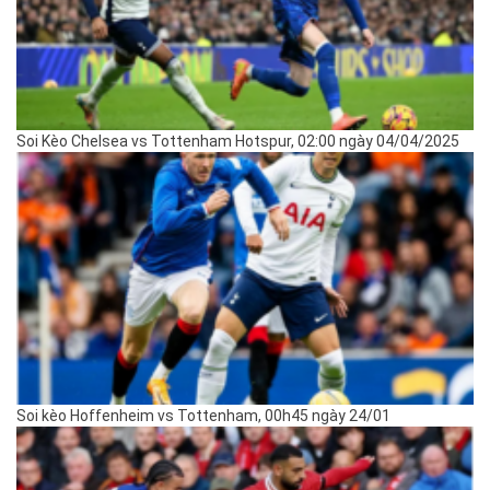
Soi Kèo Chelsea vs Tottenham Hotspur, 02:00 ngày 04/04/2025
Soi kèo Hoffenheim vs Tottenham, 00h45 ngày 24/01