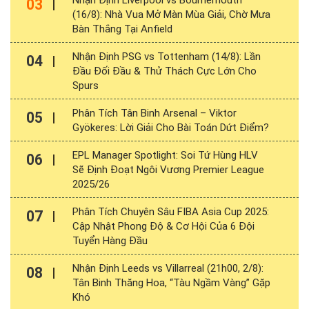
03
(16/8): Nhà Vua Mở Màn Mùa Giải, Chờ Mưa
Bàn Thắng Tại Anfield
Nhận Định PSG vs Tottenham (14/8): Lần
04
Đầu Đối Đầu & Thử Thách Cực Lớn Cho
Spurs
Phân Tích Tân Binh Arsenal – Viktor
05
Gyökeres: Lời Giải Cho Bài Toán Dứt Điểm?
EPL Manager Spotlight: Soi Tứ Hùng HLV
06
Sẽ Định Đoạt Ngôi Vương Premier League
2025/26
Phân Tích Chuyên Sâu FIBA Asia Cup 2025:
07
Cập Nhật Phong Độ & Cơ Hội Của 6 Đội
Tuyển Hàng Đầu
Nhận Định Leeds vs Villarreal (21h00, 2/8):
08
Tân Binh Thăng Hoa, “Tàu Ngầm Vàng” Gặp
Khó