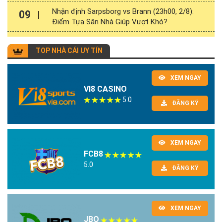
Nhận định Sarpsborg vs Brann (23h00, 2/8):
09
Điểm Tựa Sân Nhà Giúp Vượt Khó?
TOP NHÀ CÁI UY TÍN
XEM NGAY
VI8 CASINO
5.0
ĐĂNG KÝ
XEM NGAY
FCB8
5.0
ĐĂNG KÝ
XEM NGAY
JBO