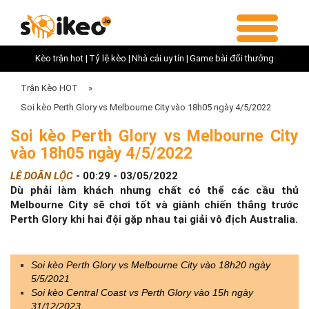
Kèo trận hot |
Tỷ lệ kèo |
Nhà cái uy tín |
Game bài đổi thưởng
Trận Kèo HOT
»
Soi kèo Perth Glory vs Melbourne City vào 18h05 ngày 4/5/2022
Soi kèo Perth Glory vs Melbourne City
vào 18h05 ngày 4/5/2022
LÊ DOÃN LỘC
-
00:29 - 03/05/2022
Dù phải làm khách nhưng chất có thể các cầu thủ
Melbourne City sẽ chơi tốt và giành chiến thắng trước
Perth Glory khi hai đội gặp nhau tại giải vô địch Australia.
Soi kèo Perth Glory vs Melbourne City vào 18h20 ngày
5/5/2021
Soi kèo Central Coast vs Perth Glory vào 15h ngày
31/12/2023