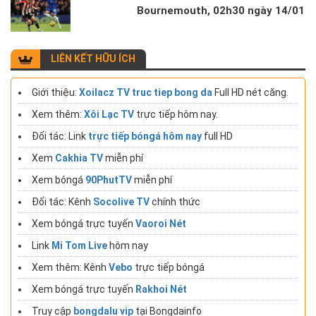
Bournemouth, 02h30 ngày 14/01
LIÊN KẾT HỮU ÍCH
Giới thiệu:
Xoilacz TV truc tiep bong da
Full HD nét căng.
Xem thêm:
Xôi Lạc TV
trực tiếp hôm nay.
Đối tác: Link
trực tiếp bóngá hôm nay
full HD
Xem
Cakhia TV
miễn phí
Xem bóngá
90PhutTV
miễn phí
Đối tác: Kênh
Socolive TV
chính thức
Xem bóngá trực tuyến
Vaoroi Nét
Link
Mi Tom Live
hôm nay
Xem thêm: Kênh
Vebo
trực tiếp bóngá
Xem bóngá trực tuyến
Rakhoi Nét
Truy cập
bongdalu vip
tại Bongdainfo