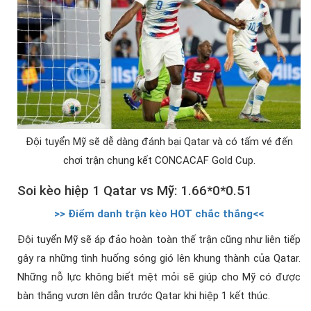
Đội tuyển Mỹ sẽ dễ dàng đánh bại Qatar và có tấm vé đến
chơi trận chung kết CONCACAF Gold Cup.
Soi kèo hiệp 1 Qatar vs Mỹ: 1.66*0*0.51
>> Điểm danh trận kèo HOT chắc thắng<<
Đội tuyển Mỹ sẽ áp đảo hoàn toàn thế trận cũng như liên tiếp
gây ra những tình huống sóng gió lên khung thành của Qatar.
Những nỗ lực không biết mệt mỏi sẽ giúp cho Mỹ có được
bàn thắng vươn lên dẫn trước Qatar khi hiệp 1 kết thúc.