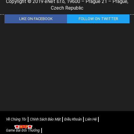
Copyright © 2019 eNet s.r.o, 19600 – Prague 21 – Prague,
Czech Republic
LIKE ON FACEBOOK
FOLLOW ON TWITTER
Về Chúng Tôi
Chính Sách Bảo Mật
Điều Khoản
Liên Hệ
Game Bài Đổi Thưởng