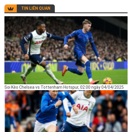
TIN LIÊN QUAN
Soi Kèo Chelsea vs Tottenham Hotspur, 02:00 ngày 04/04/2025