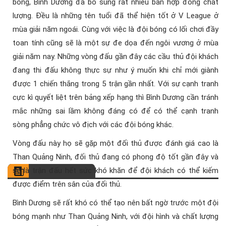
bóng, Bình Dương đã bổ sung rất nhiều bản hợp đồng chất
lượng. Đều là những tên tuổi đã thể hiện tốt ở V League ở
mùa giải năm ngoái. Cùng với việc là đội bóng có lối chơi đầy
toan tính cũng sẽ là một sự đe dọa đến ngôi vương ở mùa
giải năm nay. Những vòng đấu gần đây các cầu thủ đội khách
đang thi đấu không thực sự như ý muốn khi chỉ mới giành
được 1 chiến thắng trong 5 trận gần nhất. Với sự cạnh tranh
cực kì quyết liệt trên bảng xếp hạng thì Bình Dương cần tránh
mắc những sai lầm không đáng có để có thể cạnh tranh
sòng phẳng chức vô địch với các đội bóng khác.
Vòng đấu này họ sẽ gặp một đối thủ được đánh giá cao là
Than Quảng Ninh, đối thủ đang có phong độ tốt gần đây và
sẽ là trận đấu hết sức khó khăn để đội khách có thể kiếm
được điểm trên sân của đối thủ.
Bình Dương sẽ rất khó có thể tạo nên bất ngờ trước một đội
bóng mạnh như Than Quảng Ninh, với đội hình và chất lượng