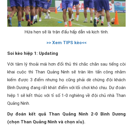
Hứa hẹn sẽ là trận đấu hấp dẫn và kịch tính.
>> Xem TIPS kèo<<
Soi kèo hiệp 1: Updating
Với tâm lý thoải mái hơn đối thủ thì chắc chắn sau tiếng còi
khai cuộc thì Than Quảng Ninh sẽ tràn lên tấn công nhằm
kiếm được 3 điểm nhưng họ cũng phải dè chừng đội khách
Bình Dương đang rất khát điểm với lối chơi khó chịu. Dự đoán
hiệp 1 sẽ kết thúc với tỉ số 1-0 nghiêng về đội chủ nhà Than
Quảng Ninh.
Dự đoán kết quả Than Quảng Ninh 2-0 Bình Dương
(chọn Than Quảng Ninh và chọn xỉu).