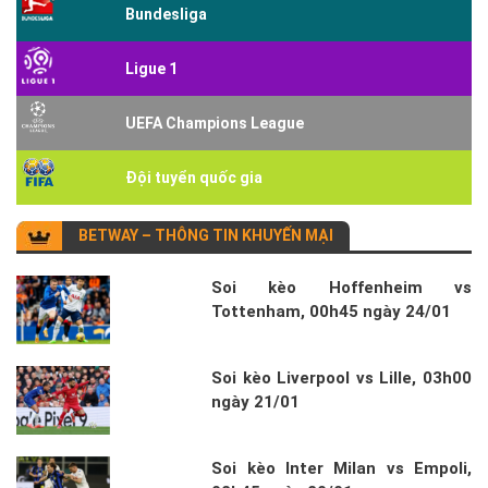
Bundesliga
Ligue 1
UEFA Champions League
Đội tuyển quốc gia
BETWAY – THÔNG TIN KHUYẾN MẠI
Soi kèo Hoffenheim vs
Tottenham, 00h45 ngày 24/01
Soi kèo Liverpool vs Lille, 03h00
ngày 21/01
Soi kèo Inter Milan vs Empoli,