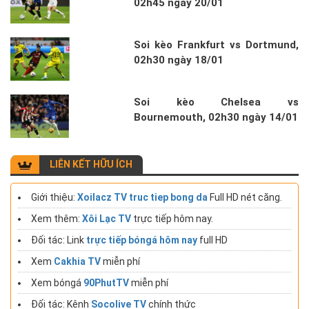
02h45 ngày 20/01
Soi kèo Frankfurt vs Dortmund,
02h30 ngày 18/01
Soi kèo Chelsea vs
Bournemouth, 02h30 ngày 14/01
LIÊN KẾT HỮU ÍCH
Giới thiệu:
Xoilacz TV truc tiep bong da
Full HD nét căng.
Xem thêm:
Xôi Lạc TV
trực tiếp hôm nay.
Đối tác: Link
trực tiếp bóngá hôm nay
full HD
Xem
Cakhia TV
miễn phí
Xem bóngá
90PhutTV
miễn phí
Đối tác: Kênh
Socolive TV
chính thức