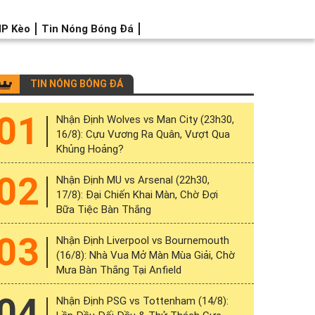
IP Kèo
Tin Nóng Bóng Đá
TIN NÓNG BÓNG ĐÁ
01
Nhận Định Wolves vs Man City (23h30,
16/8): Cựu Vương Ra Quân, Vượt Qua
Khủng Hoảng?
02
Nhận Định MU vs Arsenal (22h30,
17/8): Đại Chiến Khai Màn, Chờ Đợi
Bữa Tiệc Bàn Thắng
03
Nhận Định Liverpool vs Bournemouth
(16/8): Nhà Vua Mở Màn Mùa Giải, Chờ
Mưa Bàn Thắng Tại Anfield
04
Nhận Định PSG vs Tottenham (14/8):