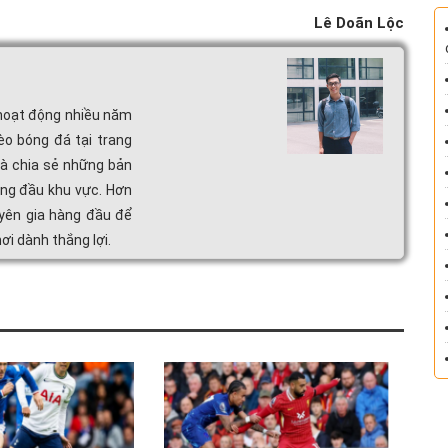
Lê Doãn Lộc
hoạt động nhiều năm
kèo bóng đá tại trang
 và chia sẻ những bản
àng đầu khu vực. Hơn
uyên gia hàng đầu để
i dành thắng lợi.