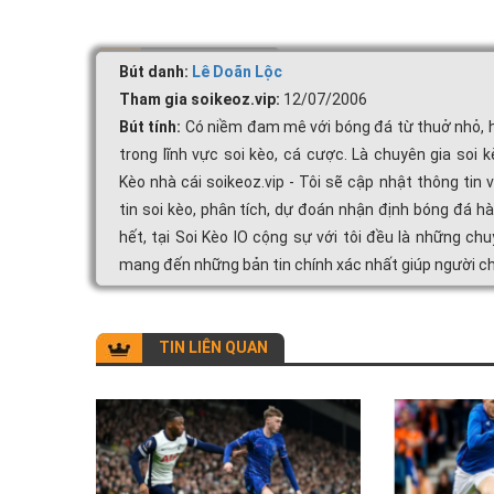
Bút danh:
Lê Doãn Lộc
Tham gia soikeoz.vip:
12/07/2006
Bút tính:
Có niềm đam mê với bóng đá từ thuở nhỏ, 
trong lĩnh vực soi kèo, cá cược. Là chuyên gia soi 
Kèo nhà cái soikeoz.vip - Tôi sẽ cập nhật thông tin
tin soi kèo, phân tích, dự đoán nhận định bóng đá h
hết, tại Soi Kèo IO cộng sự với tôi đều là những ch
mang đến những bản tin chính xác nhất giúp người chơ
TIN LIÊN QUAN