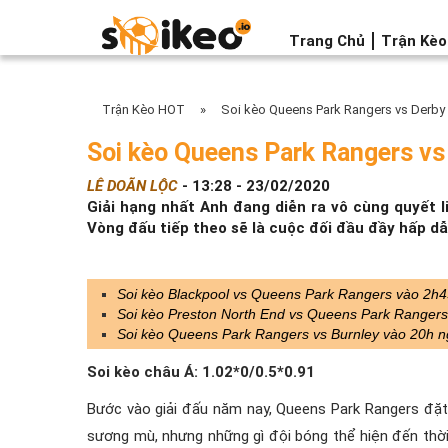
Trang Chủ
Trận Kè
Trận Kèo HOT
»
Soi kèo Queens Park Rangers vs Derby 
Soi kèo Queens Park Rangers vs
LÊ DOÃN LỘC
-
13:28 - 23/02/2020
Giải hạng nhất Anh đang diễn ra vô cùng quyết l
Vòng đấu tiếp theo sẽ là cuộc đối đầu đầy hấp d
Soi kèo Blackpool vs Queens Park Rangers vào 2h4
Soi kèo Preston North End vs Queens Park Ranger
Soi kèo Queens Park Rangers vs Burnley vào 20h n
Soi kèo châu Á: 1.02*0/0.5*0.91
Bước vào giải đấu năm nay, Queens Park Rangers đặt 
sương mù, nhưng những gì đội bóng thể hiện đến thời