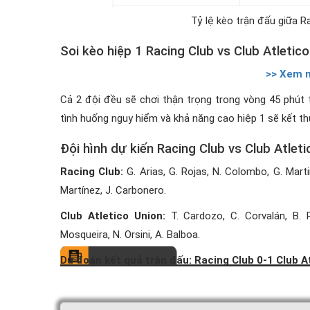
Tỷ lệ kèo trận đấu giữa Ra
Soi kèo hiệp 1 Racing Club vs Club Atletic
>> Xem 
Cả 2 đội đều sẽ chơi thận trọng trong vòng 45 phút 
tình huống nguy hiểm và khả năng cao hiệp 1 sẽ kết t
Đội hình dự kiến Racing Club vs Club Atleti
Racing Club:
G. Arias, G. Rojas, N. Colombo, G. Martir
Martínez, J. Carbonero.
Club Atletico Union:
T. Cardozo, C. Corvalán, B. Pi
Mosqueira, N. Orsini, A. Balboa.
Dự đoán kết quả trận đấu: Racing Club 0-1 Club At