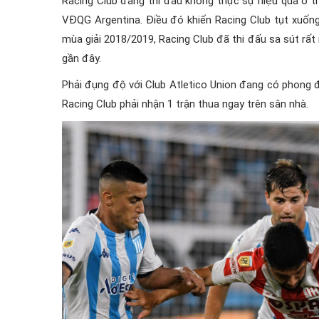
Racing Club đang thi đấu không thực sự hiệu quả ở th
VĐQG Argentina. Điều đó khiến Racing Club tụt xuống 
mùa giải 2018/2019, Racing Club đã thi đấu sa sút rấ
gần đây.
Phải đụng độ với Club Atletico Union đang có phong đ
Racing Club phải nhận 1 trận thua ngay trên sân nhà.