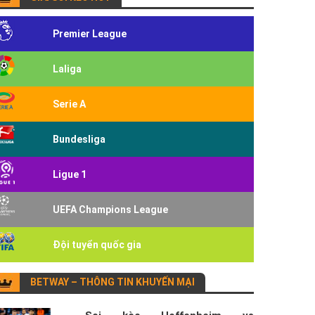
Premier League
Laliga
Serie A
Bundesliga
Ligue 1
UEFA Champions League
Đội tuyển quốc gia
BETWAY – THÔNG TIN KHUYẾN MẠI