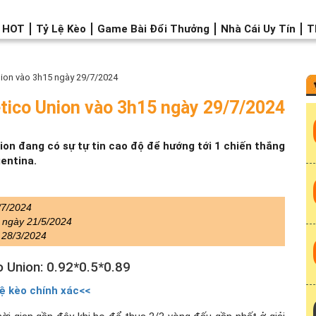
o HOT
Tỷ Lệ Kèo
Game Bài Đổi Thưởng
Nhà Cái Uy Tín
T
nion vào 3h15 ngày 29/7/2024
etico Union vào 3h15 ngày 29/7/2024
nion đang có sự tự tin cao độ để hướng tới 1 chiến thắng
entina.
/7/2024
5 ngày 21/5/2024
 28/3/2024
o Union: 0.92*0.5*0.89
ệ kèo chính xác<<