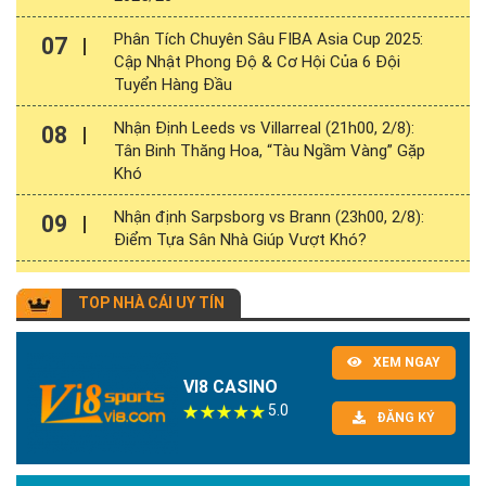
Phân Tích Chuyên Sâu FIBA Asia Cup 2025:
07
Cập Nhật Phong Độ & Cơ Hội Của 6 Đội
Tuyển Hàng Đầu
Nhận Định Leeds vs Villarreal (21h00, 2/8):
08
Tân Binh Thăng Hoa, “Tàu Ngầm Vàng” Gặp
Khó
Nhận định Sarpsborg vs Brann (23h00, 2/8):
09
Điểm Tựa Sân Nhà Giúp Vượt Khó?
TOP NHÀ CÁI UY TÍN
XEM NGAY
VI8 CASINO
5.0
ĐĂNG KÝ