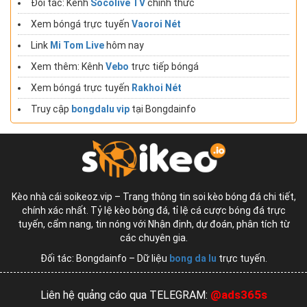
Đối tác: Kênh
Socolive TV
chính thức
Xem bóngá trực tuyến
Vaoroi Nét
Link
Mi Tom Live
hôm nay
Xem thêm: Kênh
Vebo
trực tiếp bóngá
Xem bóngá trực tuyến
Rakhoi Nét
Truy cập
bongdalu vip
tại Bongdainfo
Kèo nhà cái soikeoz.vip – Trang thông tin soi kèo bóng đá chi tiết,
chính xác nhất. Tỷ lệ kèo bóng đá, tỉ lệ cá cược bóng đá trực
tuyến, cẩm nang, tin nóng với Nhận định, dự đoán, phân tích từ
các chuyên gia.
Đối tác: Bongdainfo – Dữ liệu
bong da lu
trực tuyến.
@ads365s
Liên hệ quảng cáo qua TELEGRAM: