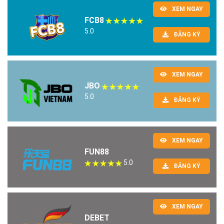
XEM NGAY
FCB8
5.0
ĐĂNG KÝ
XEM NGAY
JBO
5.0
ĐĂNG KÝ
XEM NGAY
FUN88
5.0
ĐĂNG KÝ
XEM NGAY
DEBET