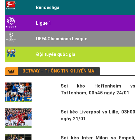
Bundesliga
Ligue 1
UEFA Champions League
Đội tuyển quốc gia
BETWAY – THÔNG TIN KHUYẾN MẠI
Soi kèo Hoffenheim vs
Tottenham, 00h45 ngày 24/01
Soi kèo Liverpool vs Lille, 03h00
ngày 21/01
Soi kèo Inter Milan vs Empoli,