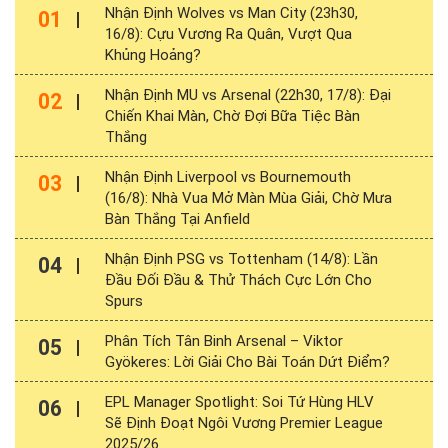
Nhận Định Wolves vs Man City (23h30,
01
16/8): Cựu Vương Ra Quân, Vượt Qua
Khủng Hoảng?
Nhận Định MU vs Arsenal (22h30, 17/8): Đại
02
Chiến Khai Màn, Chờ Đợi Bữa Tiệc Bàn
Thắng
Nhận Định Liverpool vs Bournemouth
03
(16/8): Nhà Vua Mở Màn Mùa Giải, Chờ Mưa
Bàn Thắng Tại Anfield
Nhận Định PSG vs Tottenham (14/8): Lần
04
Đầu Đối Đầu & Thử Thách Cực Lớn Cho
Spurs
Phân Tích Tân Binh Arsenal – Viktor
05
Gyökeres: Lời Giải Cho Bài Toán Dứt Điểm?
EPL Manager Spotlight: Soi Tứ Hùng HLV
06
Sẽ Định Đoạt Ngôi Vương Premier League
2025/26