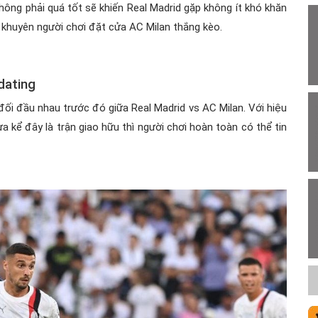
hông phải quá tốt sẽ khiến Real Madrid gặp không ít khó khăn
khuyên người chơi đặt cửa AC Milan thắng kèo.
dating
đối đầu nhau trước đó giữa Real Madrid vs AC Milan. Với hiệu
ưa kể đây là trận giao hữu thì người chơi hoàn toàn có thể tin