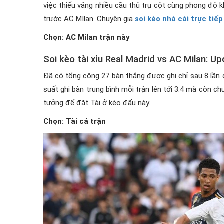
việc thiếu vắng nhiều cầu thủ trụ cột cùng phong độ k
trước AC MIlan. Chuyên gia
soi kèo nhà cái trực tiếp
Chọn: AC Milan trận này
Soi kèo tài xỉu Real Madrid vs AC Milan: Up
Đã có tổng cộng 27 bàn thắng được ghi chỉ sau 8 lần 
suất ghi bàn trung bình mỗi trận lên tới 3.4 mà còn ch
tưởng để đặt Tài ở kèo đấu này.
Chọn: Tài cả trận