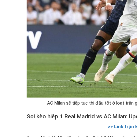
AC Milan sẽ tiếp tục thi đấu tốt ở loạt trận
Soi kèo hiệp 1 Real Madrid vs AC Milan: Up
>> Link trận