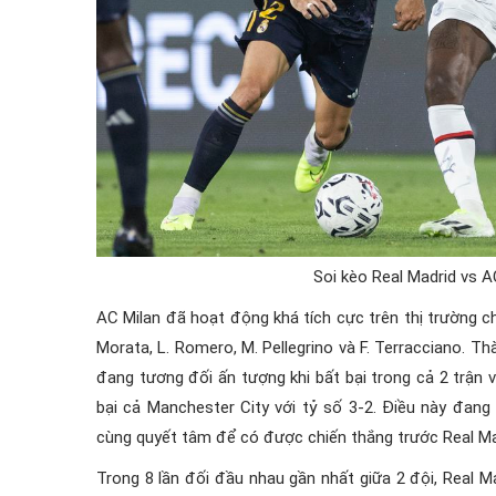
Soi kèo Real Madrid vs 
AC Milan đã hoạt động khá tích cực trên thị trường 
Morata, L. Romero, M. Pellegrino và F. Terracciano. T
đang tương đối ấn tượng khi bất bại trong cả 2 trận
bại cả Manchester City với tỷ số 3-2. Điều này đang
cùng quyết tâm để có được chiến thắng trước Real Mad
Trong 8 lần đối đầu nhau gần nhất giữa 2 đội, Real Ma