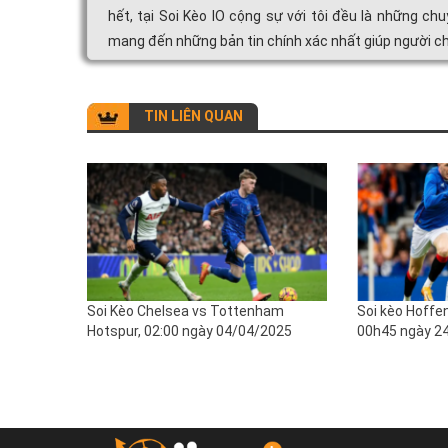
hết, tại Soi Kèo IO cộng sự với tôi đều là những ch
mang đến những bản tin chính xác nhất giúp người chơ
TIN LIÊN QUAN
Soi Kèo Chelsea vs Tottenham
Soi kèo Hoffe
Hotspur, 02:00 ngày 04/04/2025
00h45 ngày 2