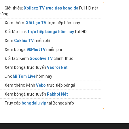
Giới thiệu:
Xoilacz TV truc tiep bong da
Full HD nét
căng.
Xem thêm:
Xôi Lạc TV
trực tiếp hôm nay.
Đối tác: Link
trực tiếp bóngá hôm nay
full HD
Xem
Cakhia TV
miễn phí
Xem bóngá
90PhutTV
miễn phí
Đối tác: Kênh
Socolive TV
chính thức
Xem bóngá trực tuyến
Vaoroi Nét
Link
Mi Tom Live
hôm nay
Xem thêm: Kênh
Vebo
trực tiếp bóngá
Xem bóngá trực tuyến
Rakhoi Nét
Truy cập
bongdalu vip
tại Bongdainfo