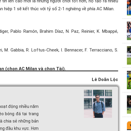
 tin lên cao mới là những người chơi tốt hơn, họ tạo ra nhiều
n hiệp 1 sẽ kết thúc với tỷ số 2-1 nghiêng về phía AC Milan.
diger, Pablo Ramón, Brahim Díaz, N. Paz, Reinier, K. Mbappé,
ori, M. Gabbia, R. Loftus-Cheek, I. Bennacer, F. Terracciano, S.
an (chọn AC Milan và chọn Tài).
Lê Doãn Lộc
hoạt động nhiều năm
kèo bóng đá tại trang
 và chia sẻ những bản
àng đầu khu vực. Hơn