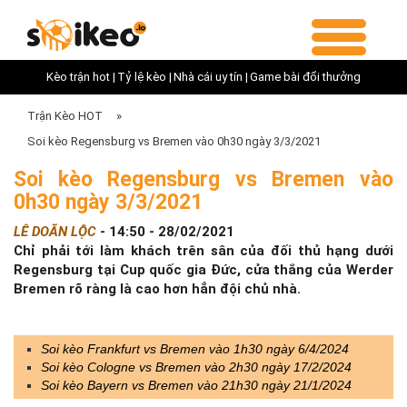
Kèo trận hot |
Tỷ lệ kèo |
Nhà cái uy tín |
Game bài đổi thưởng
Trận Kèo HOT
»
Soi kèo Regensburg vs Bremen vào 0h30 ngày 3/3/2021
Soi kèo Regensburg vs Bremen vào
0h30 ngày 3/3/2021
LÊ DOÃN LỘC
-
14:50 - 28/02/2021
Chỉ phải tới làm khách trên sân của đối thủ hạng dưới
Regensburg tại Cup quốc gia Đức, cửa thắng của Werder
Bremen rõ ràng là cao hơn hẳn đội chủ nhà.
Soi kèo Frankfurt vs Bremen vào 1h30 ngày 6/4/2024
Soi kèo Cologne vs Bremen vào 2h30 ngày 17/2/2024
Soi kèo Bayern vs Bremen vào 21h30 ngày 21/1/2024