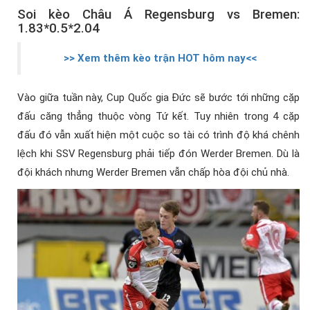
Soi kèo Châu Á Regensburg vs Bremen:
1.83*0.5*2.04
>> Xem thêm kèo trận HOT hôm nay<<
Vào giữa tuần này, Cup Quốc gia Đức sẽ bước tới những cặp
đấu căng thẳng thuộc vòng Tứ kết. Tuy nhiên trong 4 cặp
đấu đó vẫn xuất hiện một cuộc so tài có trình độ khá chênh
lệch khi SSV Regensburg phải tiếp đón Werder Bremen. Dù là
đội khách nhưng Werder Bremen vẫn chấp hòa đội chủ nhà.