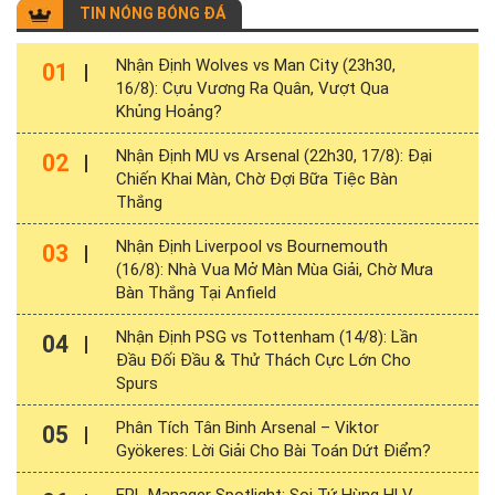
TIN NÓNG BÓNG ĐÁ
Nhận Định Wolves vs Man City (23h30,
01
16/8): Cựu Vương Ra Quân, Vượt Qua
Khủng Hoảng?
Nhận Định MU vs Arsenal (22h30, 17/8): Đại
02
Chiến Khai Màn, Chờ Đợi Bữa Tiệc Bàn
Thắng
Nhận Định Liverpool vs Bournemouth
03
(16/8): Nhà Vua Mở Màn Mùa Giải, Chờ Mưa
Bàn Thắng Tại Anfield
Nhận Định PSG vs Tottenham (14/8): Lần
04
Đầu Đối Đầu & Thử Thách Cực Lớn Cho
Spurs
Phân Tích Tân Binh Arsenal – Viktor
05
Gyökeres: Lời Giải Cho Bài Toán Dứt Điểm?
EPL Manager Spotlight: Soi Tứ Hùng HLV