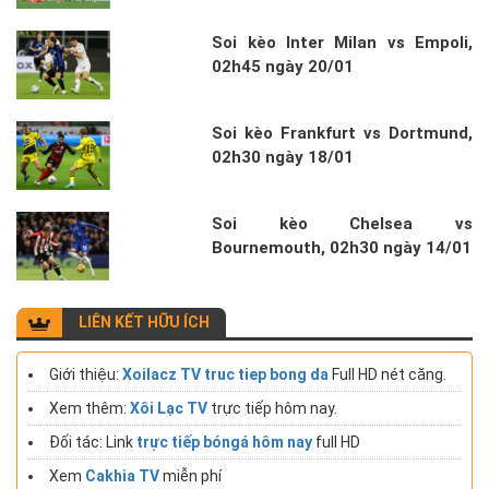
Soi kèo Inter Milan vs Empoli,
02h45 ngày 20/01
Soi kèo Frankfurt vs Dortmund,
02h30 ngày 18/01
Soi kèo Chelsea vs
Bournemouth, 02h30 ngày 14/01
LIÊN KẾT HỮU ÍCH
Giới thiệu:
Xoilacz TV truc tiep bong da
Full HD nét căng.
Xem thêm:
Xôi Lạc TV
trực tiếp hôm nay.
Đối tác: Link
trực tiếp bóngá hôm nay
full HD
Xem
Cakhia TV
miễn phí