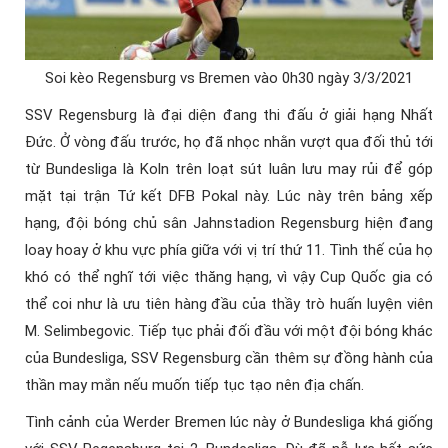
Soi kèo Regensburg vs Bremen vào 0h30 ngày 3/3/2021
SSV Regensburg là đại diện đang thi đấu ở giải hạng Nhất
Đức. Ở vòng đấu trước, họ đã nhọc nhằn vượt qua đối thủ tới
từ Bundesliga là Koln trên loạt sút luân lưu may rủi để góp
mặt tại trận Tứ kết DFB Pokal này. Lúc này trên bảng xếp
hạng, đội bóng chủ sân Jahnstadion Regensburg hiện đang
loay hoay ở khu vực phía giữa với vị trí thứ 11. Tình thế của họ
khó có thể nghĩ tới việc thăng hạng, vì vậy Cup Quốc gia có
thể coi như là ưu tiên hàng đầu của thầy trò huấn luyện viên
M. Selimbegovic. Tiếp tục phải đối đầu với một đội bóng khác
của Bundesliga, SSV Regensburg cần thêm sự đồng hành của
thần may mắn nếu muốn tiếp tục tạo nên địa chấn.
Tình cảnh của Werder Bremen lúc này ở Bundesliga khá giống