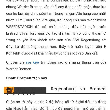
với SSV Regensburg tại 2. Bundesliga. Dù đã nỗ lực hết sức
nhưng Werder Bremen vẫn phải cay đắng chấp nhận thực lực
của họ lúc này chỉ thuộc tầm trung tại giải đấu hạng cao nhất
nước Đức. Cuối tuần vừa qua, đội bóng chủ sân Wohninvest
WESERSTADION đã có chiến thắng đầy bất ngờ trước
Eintracht Franfurt, qua đó tạo đà tâm lý vô cùng thuận lợi
trong chuyến làm khách trên sân của SSV Regensburg tới
đây. Là đội bóng mạnh hơn, thầy trò huấn luyện viên F.
Kohfeldt được đặt khá nhiều kỳ vọng sẽ lọt vào Bán kết.
Chuyên gia
soi kèo
tin tưởng vào khả năng thắng trận của
Werder Bremen.
Chọn: Bremen trận này
Soi kèo Tài xỉu Regensburg vs Bremen:
1.98*2.5*1.86
Cuộc so tài này là giữa 2 đội bóng tới từ 2 giải đấu có đẳng
cấp khác hẳn nhau, đó là lí do để người hâm mộ có thể tin