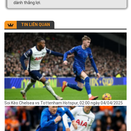
dành thắng lợi.
TIN LIÊN QUAN
Soi Kèo Chelsea vs Tottenham Hotspur, 02:00 ngày 04/04/2025