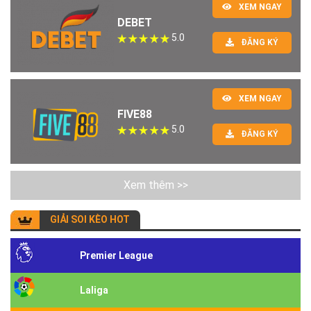
XEM NGAY
DEBET
5.0
ĐĂNG KÝ
XEM NGAY
FIVE88
5.0
ĐĂNG KÝ
Xem thêm >>
GIẢI SOI KÈO HOT
Premier League
Laliga