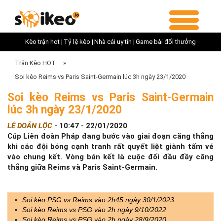
Kèo trận hot |
Tỷ lệ kèo |
Nhà cái uy tín |
Game bài đổi thưởng
Trận Kèo HOT
»
Soi kèo Reims vs Paris Saint-Germain lúc 3h ngày 23/1/2020
Soi kèo Reims vs Paris Saint-Germain
lúc 3h ngày 23/1/2020
LÊ DOÃN LỘC
-
10:47 - 22/01/2020
Cúp Liên đoàn Pháp đang bước vào giai đoạn căng thẳng
khi các đội bóng cạnh tranh rất quyết liệt giành tấm vé
vào chung kết. Vòng bán kết là cuộc đối đầu đầy căng
thẳng giữa Reims và Paris Saint-Germain.
Soi kèo PSG vs Reims vào 2h45 ngày 30/1/2023
Soi kèo Reims vs PSG vào 2h ngày 9/10/2022
Soi kèo Reims vs PSG vào 2h ngày 28/9/2020