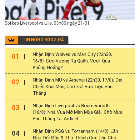
Soi kèo Liverpool vs Lille, 03h00 ngày 21/01
TIN NÓNG BÓNG ĐÁ
Nhận Định Wolves vs Man City (23h30,
01
16/8): Cựu Vương Ra Quân, Vượt Qua
Khủng Hoảng?
Nhận Định MU vs Arsenal (22h30, 17/8): Đại
02
Chiến Khai Màn, Chờ Đợi Bữa Tiệc Bàn
Thắng
Nhận Định Liverpool vs Bournemouth
03
(16/8): Nhà Vua Mở Màn Mùa Giải, Chờ Mưa
Bàn Thắng Tại Anfield
Nhận Định PSG vs Tottenham (14/8): Lần
04
Đầu Đối Đầu & Thử Thách Cực Lớn Cho