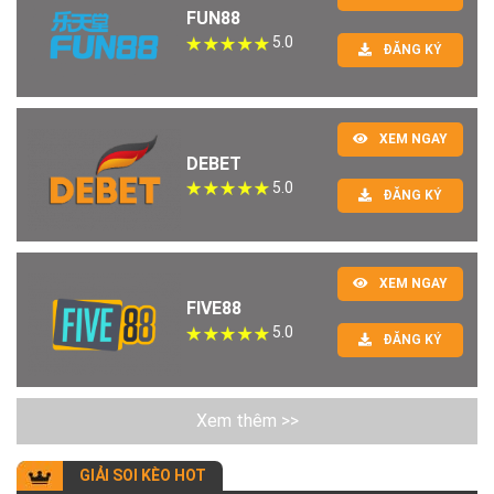
FUN88
5.0
ĐĂNG KÝ
XEM NGAY
DEBET
5.0
ĐĂNG KÝ
XEM NGAY
FIVE88
5.0
ĐĂNG KÝ
Xem thêm >>
GIẢI SOI KÈO HOT